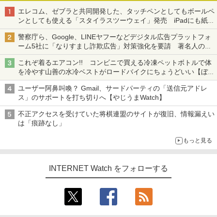
エレコム、ゼブラと共同開発した、タッチペンとしてもボールペ
ンとしても使える「スタイラスツーウェイ」発売 iPadにも紙に
も、持ち替えずに書き込める
警察庁ら、Google、LINEヤフーなどデジタル広告プラットフォ
ーム5社に「なりすまし詐欺広告」対策強化を要請 著名人の写
真や映像を使った投資詐欺などへの対策として
これぞ着るエアコン!! コンビニで買える冷凍ペットボトルで体
を冷やす山善の水冷ベストがロードバイクにちょうどいい【ぼっ
ち・ざ・ろーど！その14】【空いた時間でなにしてる？】
ユーザー阿鼻叫喚？ Gmail、サードパーティの「送信元アドレ
ス」のサポートを打ち切りへ【やじうまWatch】
不正アクセスを受けていた将棋連盟のサイトが復旧、情報漏えい
は「痕跡なし」
もっと見る
INTERNET Watch をフォローする