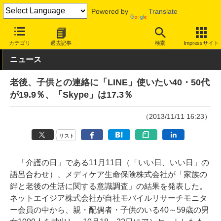
Powered by
Translate
INTERNET Watch
トピック
業界動向
調査
カテゴリ
過去記事
検索
Impressサイト
ニュース
老後、子供との連絡に「LINE」使いたい40・50代
が19.9％、「Skype」は17.3％
（2013/11/11 16:23）
リスト
「介護の日」である11月11日（「いい日、いい日」の
語呂合わせ）、メディケア生命保険株式会社が「家族の
絆と老後の生活に関する意識調査」の結果を発表した。
ネットエイジア株式会社が自社モバイルリサーチモニタ
ー会員の中から、親・配偶者・子供のいる40～59歳の男