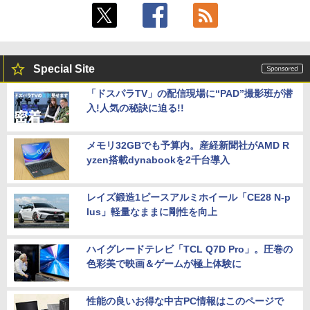
Special Site
「ドスパラTV」の配信現場に“PAD”撮影班が潜
入!人気の秘訣に迫る!!
メモリ32GBでも予算内。産経新聞社がAMD R
yzen搭載dynabookを2千台導入
レイズ鍛造1ピースアルミホイール「CE28 N-p
lus」軽量なままに剛性を向上
ハイグレードテレビ「TCL Q7D Pro」。圧巻の
色彩美で映画＆ゲームが極上体験に
性能の良いお得な中古PC情報はこのページで