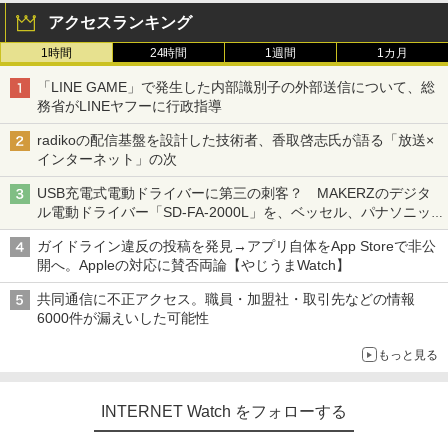
アクセスランキング
1時間
24時間
1週間
1カ月
「LINE GAME」で発生した内部識別子の外部送信について、総
務省がLINEヤフーに行政指導
radikoの配信基盤を設計した技術者、香取啓志氏が語る「放送×
インターネット」の次
USB充電式電動ドライバーに第三の刺客？ MAKERZのデジタ
ル電動ドライバー「SD-FA-2000L」を、ベッセル、パナソニッ
クと比較してみた 【テレワークグッズ・ミニレビュー 第165
ガイドライン違反の投稿を発見→アプリ自体をApp Storeで非公
回】
開へ。Appleの対応に賛否両論【やじうまWatch】
共同通信に不正アクセス。職員・加盟社・取引先などの情報
6000件が漏えいした可能性
もっと見る
INTERNET Watch をフォローする