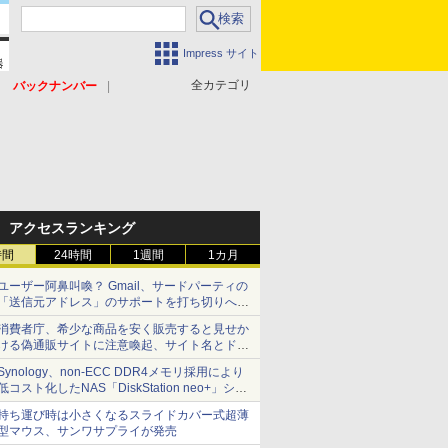
Impress サイト
全カテゴリ
バックナンバー
アクセスランキング
時間
24時間
1週間
1カ月
ユーザー阿鼻叫喚？ Gmail、サードパーティの
「送信元アドレス」のサポートを打ち切りへ
【やじうまWatch】
消費者庁、希少な商品を安く販売すると見せか
ける偽通販サイトに注意喚起、サイト名とドメ
イン名を公表
Synology、non-ECC DDR4メモリ採用により
低コスト化したNAS「DiskStation neo+」シリ
ーズ 予算を抑えて導入でき、ECCメモリへの
持ち運び時は小さくなるスライドカバー式超薄
アップグレードも可能
型マウス、サンワサプライが発売