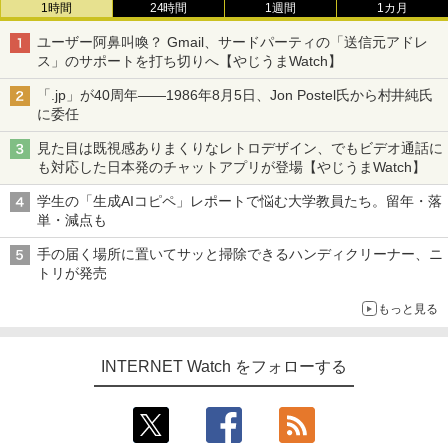
1時間
24時間
1週間
1カ月
ユーザー阿鼻叫喚？ Gmail、サードパーティの「送信元アドレ
ス」のサポートを打ち切りへ【やじうまWatch】
「.jp」が40周年――1986年8月5日、Jon Postel氏から村井純氏
に委任
見た目は既視感ありまくりなレトロデザイン、でもビデオ通話に
も対応した日本発のチャットアプリが登場【やじうまWatch】
学生の「生成AIコピペ」レポートで悩む大学教員たち。留年・落
単・減点も
手の届く場所に置いてサッと掃除できるハンディクリーナー、ニ
トリが発売
もっと見る
INTERNET Watch をフォローする