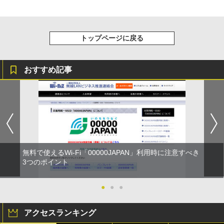
トップページに戻る
おすすめ記事
無料で使えるWi-Fi「00000JAPAN」利用時に注意すべき
3つのポイント
●
●
●
アクセスランキング