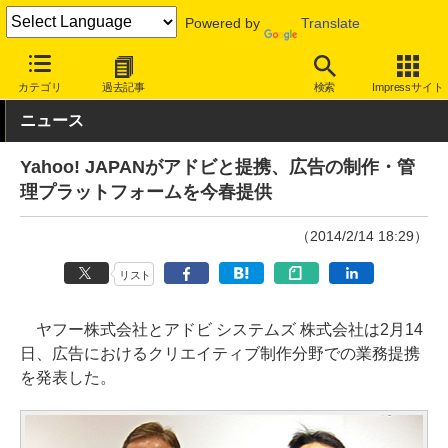
Powered by
Translate
INTERNET Watch
サービス/ソフト
サービス
広告/アフィリエ
カテゴリ
過去記事
検索
Impressサイト
ニュース
Yahoo! JAPANがアドビと提携、広告の制作・管
理プラットフォームを今春提供
（2014/2/14 18:29）
リスト
ヤフー株式会社とアドビ システムズ 株式会社は2月14
日、広告におけるクリエイティブ制作分野での業務提携
を発表した。