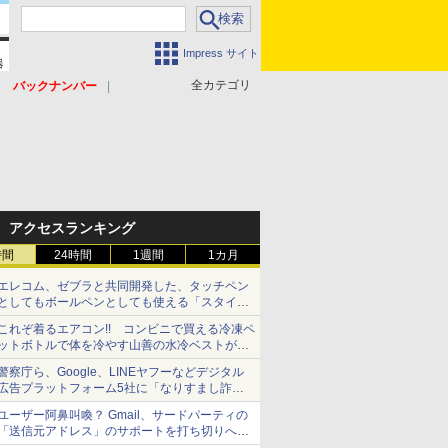
Impress サイト
全カテゴリ
バックナンバー
アクセスランキング
時間
24時間
1週間
1カ月
エレコム、ゼブラと共同開発した、タッチペン
としてもボールペンとしても使える「スタイラ
スツーウェイ」発売 iPadにも紙にも、持ち替
これぞ着るエアコン!! コンビニで買える冷凍ペ
えずに書き込める
ットボトルで体を冷やす山善の水冷ベストがロ
ードバイクにちょうどいい【ぼっち・ざ・ろー
警察庁ら、Google、LINEヤフーなどデジタル
ど！その14】【空いた時間でなにしてる？】
広告プラットフォーム5社に「なりすまし詐欺
広告」対策強化を要請 著名人の写真や映像を
ユーザー阿鼻叫喚？ Gmail、サードパーティの
使った投資詐欺などへの対策として
「送信元アドレス」のサポートを打ち切りへ
【やじうまWatch】