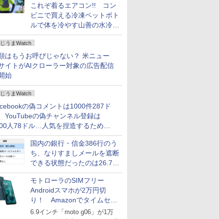
これぞ着るエアコン!! コン
ビニで買える冷凍ペットボト
ルで体を冷やす山善の水冷ベ
ストがロードバイクにちょう
じうまWatch
どいい【ぼっち・ざ・ろー
ど！その14】
類はもうお呼びじゃない？ 米ニュー
サイトがAIクローラー対象の広告配信
開始
じうまWatch
acebookの偽コメントは1000件287ド
、YouTubeの偽チャンネル登録は
000人78ドル…人気を捏造するための
格リストが公開中
国内の銀行・信金386行のう
ち、なりすましメールを遮断
できる状態だったのは26.7％
にとどまる～GMOブランド
モトローラのSIMフリー
セキュリティ調査
Androidスマホが2万円切
り！ Amazonでタイムセー
ル
6.9インチ「moto g06」が1万