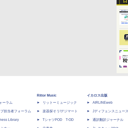
Rittor Music
イカロス出版
dフォーラム
リットーミュージック
AIRLINEweb
ップ担当者フォーラム
楽器探そう!デジマート
Jディフェンスニュー
ness Library
TシャツPOD T-OD
通訳翻訳ジャーナル