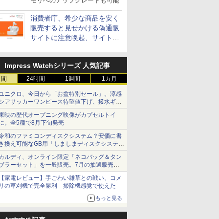
モリへのアップグレードも可能
消費者庁、希少な商品を安く
販売すると見せかける偽通販
サイトに注意喚起、サイト名
とドメイン名を公表
Impress Watchシリーズ 人気記事
時間
24時間
1週間
1カ月
ユニクロ、今日から「お盆特別セール」。涼感
シアサッカーワンピース待望値下げ、撥水ギア
ショーツは1990円に
東映の歴代オープニング映像がカプセルトイ
に。全5種で8月下旬発売
令和のファミコンディスクシステム？安価に書
き換え可能なGB用「しましまディスクシステ
ム」
カルディ、オンライン限定「ネコバッグ＆タン
ブラーセット」を一般販売。7月の抽選販売の
当選無効分
【家電レビュー】手ごわい雑草との戦い、コメ
リの草刈機で完全勝利 掃除機感覚で使えた
もっと見る