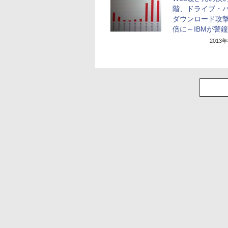
階、ドライブ・
ダウンロード攻撃
倍に～IBMが警鐘
2013