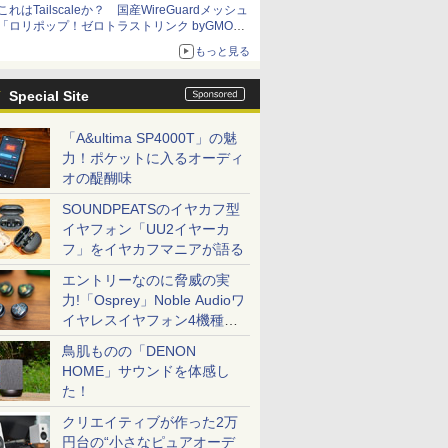
これはTailscaleか？ 国産WireGuardメッシュ
「ロリポップ！ゼロトラストリンク byGMOペ
パボ」を実測で確かめた【イニシャルB】
もっと見る
Special Site
「A&ultima SP4000T」の魅
力！ポケットに入るオーディ
オの醍醐味
SOUNDPEATSのイヤカフ型
イヤフォン「UU2イヤーカ
フ」をイヤカフマニアが語る
エントリーなのに脅威の実
力!「Osprey」Noble Audioワ
イヤレスイヤフォン4機種を
一気に聴く
鳥肌ものの「DENON
HOME」サウンドを体感し
た！
クリエイティブが作った2万
円台の“小さなピュアオーデ