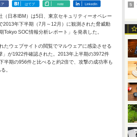
ェア
はてブ
note
LinkedIn
（日本IBM）は5日、東京セキュリティーオペレー
）で2013年下半期（7月～12月）に観測された脅威動
期Tokyo SOC情報分析レポート」を発表した。
されたウェブサイトの閲覧でマルウェアに感染させる
が1922件確認された。2013年上半期の3972件
年下半期の956件と比べると約2倍で、攻撃の成功率も
ある。