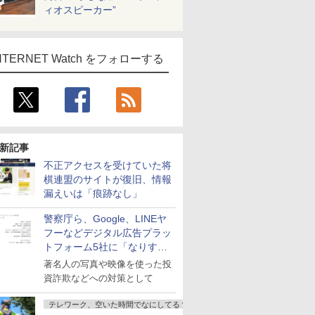
ィオスピーカー”
NTERNET Watch をフォローする
新記事
不正アクセスを受けていた将
棋連盟のサイトが復旧、情報
漏えいは「痕跡なし」
警察庁ら、Google、LINEヤ
フーなどデジタル広告プラッ
トフォーム5社に「なりすま
し詐欺広告」対策強化を要請
著名人の写真や映像を使った投
資詐欺などへの対策として
テレワーク、空いた時間でなにしてる？