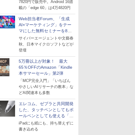
7820円で販売中。Android 16搭
載の「edge 60」は4万4820円
Web担当者Forum、「生成
AI×マーケティング」をテー
マにした無料セミナーを8月
27日にオンライン開催
サイバーエージェントや文藝春
秋、日本マイクロソフトなどが
登壇
5万冊以上が対象！ 最大
65％OFFのAmazon「Kindle
本サマーセール」第2弾
「MCP完全入門」「いちばん
やさしいAIリサーチの教本」な
どAI関連本も多数
エレコム、ゼブラと共同開発
した、タッチペンとしてもボ
ールペンとしても使える「ス
タイラスツーウェイ」発売
iPadにも紙にも、持ち替えずに
書き込める