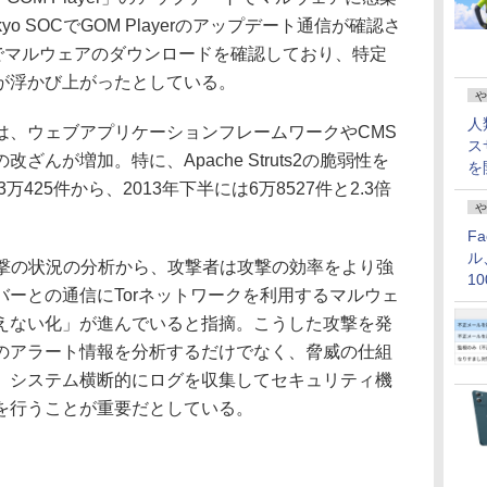
o SOCでGOM Playerのアップデート通信が確認さ
みでマルウェアのダウンロードを確認しており、特定
が浮かび上がったとしている。
や
人
、ウェブアプリケーションフレームワークやCMS
ス
んが増加。特に、Apache Struts2の脆弱性を
を
万425件から、2013年下半には6万8527件と2.3倍
や
F
ル
た攻撃の状況の分析から、攻撃者は攻撃の効率をより強
1
ーとの通信にTorネットワークを利用するマルウェ
価
えない化」が進んでいると指摘。こうした攻撃を発
のアラート情報を分析するだけでなく、脅威の仕組
、システム横断的にログを収集してセキュリティ機
を行うことが重要だとしている。