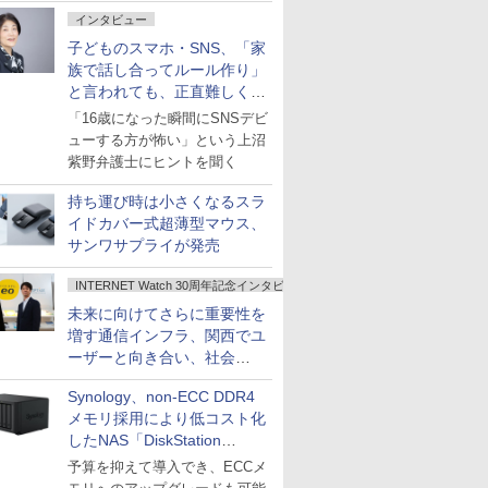
インタビュー
子どものスマホ・SNS、「家
族で話し合ってルール作り」
と言われても、正直難しくな
いですか？
「16歳になった瞬間にSNSデビ
ューする方が怖い」という上沼
紫野弁護士にヒントを聞く
持ち運び時は小さくなるスラ
イドカバー式超薄型マウス、
サンワサプライが発売
INTERNET Watch 30周年記念インタビュー
未来に向けてさらに重要性を
増す通信インフラ、関西でユ
ーザーと向き合い、社会
の“あたらしい”を起動し続け
Synology、non-ECC DDR4
る～オプテージ
メモリ採用により低コスト化
したNAS「DiskStation
neo+」シリーズ
予算を抑えて導入でき、ECCメ