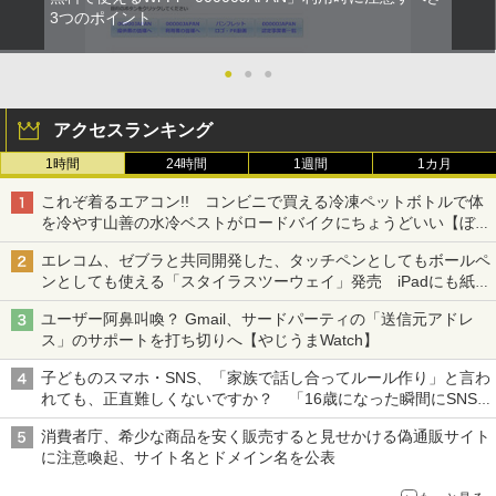
3つのポイント
●
●
●
アクセスランキング
1時間
24時間
1週間
1カ月
これぞ着るエアコン!! コンビニで買える冷凍ペットボトルで体
を冷やす山善の水冷ベストがロードバイクにちょうどいい【ぼっ
ち・ざ・ろーど！その14】【空いた時間でなにしてる？】
エレコム、ゼブラと共同開発した、タッチペンとしてもボールペ
ンとしても使える「スタイラスツーウェイ」発売 iPadにも紙に
も、持ち替えずに書き込める
ユーザー阿鼻叫喚？ Gmail、サードパーティの「送信元アドレ
ス」のサポートを打ち切りへ【やじうまWatch】
子どものスマホ・SNS、「家族で話し合ってルール作り」と言わ
れても、正直難しくないですか？ 「16歳になった瞬間にSNS
デビューする方が怖い」という上沼紫野弁護士にヒントを聞く
消費者庁、希少な商品を安く販売すると見せかける偽通販サイト
に注意喚起、サイト名とドメイン名を公表