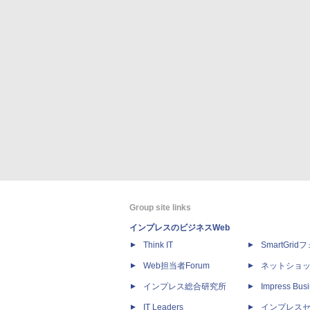
Group site links
インプレスのビジネスWeb
Think IT
SmartGri
Web担当者Forum
ネットショ
インプレス総合研究所
Impress Busi
IT Leaders
インプレス