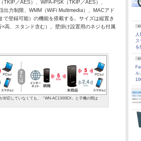
KIP／AES）、WPA-PSK（TKIP／AES）、
信出力制限、WMM（WiFi Multimedia）、MACアド
台まで登録可能）の機能を搭載する。サイズは縦置き
幅×奥行×高、スタンド含む）。壁掛け設置用のネジも付属
や
人
ス
を
や
F
ル
1
価
しか対応していなくても、「WN-AC1300EX」と子機の間は