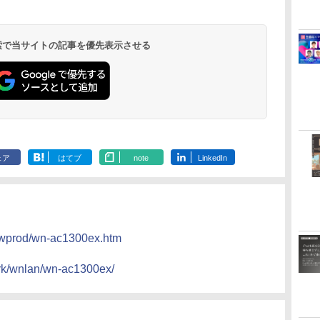
 検索で当サイトの記事を優先表示させる
ェア
はてブ
note
LinkedIn
newprod/wn-ac1300ex.htm
ork/wnlan/wn-ac1300ex/