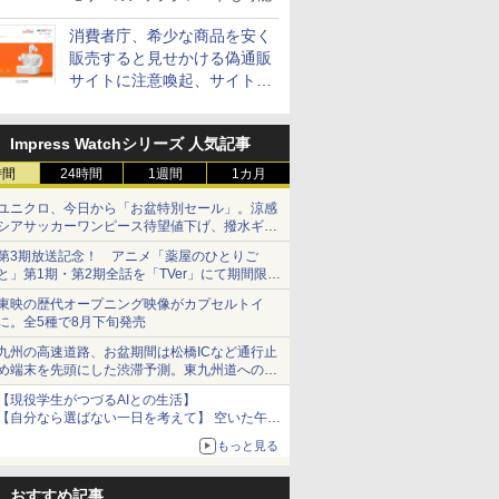
消費者庁、希少な商品を安く
販売すると見せかける偽通販
サイトに注意喚起、サイト名
とドメイン名を公表
Impress Watchシリーズ 人気記事
時間
24時間
1週間
1カ月
ユニクロ、今日から「お盆特別セール」。涼感
シアサッカーワンピース待望値下げ、撥水ギア
ショーツは1990円に
第3期放送記念！ アニメ「薬屋のひとりご
と」第1期・第2期全話を「TVer」にて期間限定
で順次無料配信開始
東映の歴代オープニング映像がカプセルトイ
に。全5種で8月下旬発売
九州の高速道路、お盆期間は松橋ICなど通行止
め端末を先頭にした渋滞予測。東九州道への迂
回は料金調整を実施
【現役学生がつづるAIとの生活】
【自分なら選ばない一日を考えて】 空いた午後
をチャッピーに捧げたら、思わぬ絶景に出会っ
もっと見る
た話
おすすめ記事