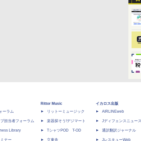
Rittor Music
イカロス出版
dフォーラム
リットーミュージック
AIRLINEweb
ップ担当者フォーラム
楽器探そう!デジマート
Jディフェンスニュー
ness Library
TシャツPOD T-OD
通訳翻訳ジャーナル
セミナー
立東舎
JレスキューWeb