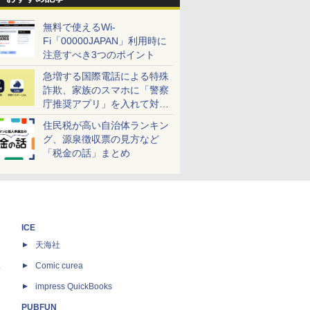
無料で使えるWi-
Fi「00000JAPAN」利用時に
注意すべき3つのポイント
急増する国際電話による特殊
詐欺、家族のスマホに「警察
庁推奨アプリ」を入れて対策
しよう！
住民税が高い自治体ランキン
グ、源泉徴収票の見方など
「税金の話」まとめ
ICE
天海社
ス
Comic curea
impress QuickBooks
PUBFUN