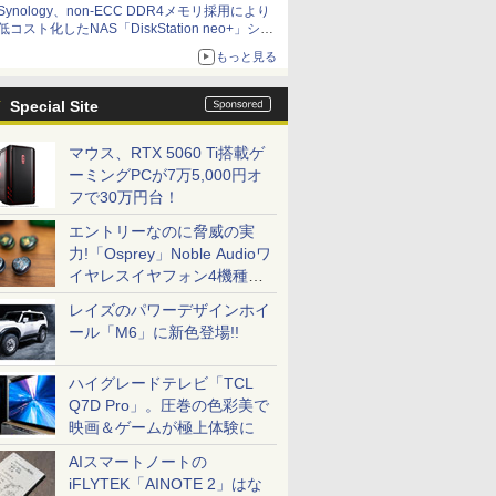
Synology、non-ECC DDR4メモリ採用により
低コスト化したNAS「DiskStation neo+」シリ
ーズ 予算を抑えて導入でき、ECCメモリへの
もっと見る
アップグレードも可能
Special Site
マウス、RTX 5060 Ti搭載ゲ
ーミングPCが7万5,000円オ
フで30万円台！
エントリーなのに脅威の実
力!「Osprey」Noble Audioワ
イヤレスイヤフォン4機種を
一気に聴く
レイズのパワーデザインホイ
ール「M6」に新色登場!!
ハイグレードテレビ「TCL
Q7D Pro」。圧巻の色彩美で
映画＆ゲームが極上体験に
AIスマートノートの
iFLYTEK「AINOTE 2」はな