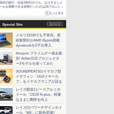
国内の銀行・信金386行のうち、なりすましメ
ールを遮断できる状態だったのは26.7％にとど
まる～GMOブランドセキュリティ調査
もっと見る
Special Site
メモリ32GBでも予算内。産
経新聞社がAMD Ryzen搭載
dynabookを2千台導入
Amazon プライムデー過去最
安! Anker注目プロジェクタ
ー3モデルを使ってみた
SOUNDPEATSのイヤカフ型
イヤフォン「UU2イヤーカ
フ」をイヤカフマニアが語る
レイズ鍛造1ピースアルミホ
イール「CE28 N-plus」軽量
なままに剛性を向上
レイズのパワーデザインホイ
ール「M6」に新色登場!!