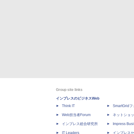
Group site links
インプレスのビジネスWeb
Think IT
SmartGri
Web担当者Forum
ネットショ
インプレス総合研究所
Impress Busi
IT Leaders
インプレス