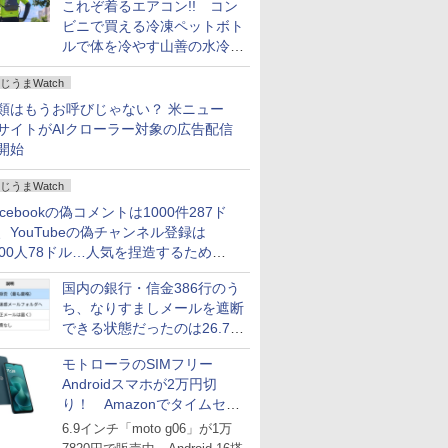
これぞ着るエアコン!! コン
ビニで買える冷凍ペットボト
ルで体を冷やす山善の水冷ベ
ストがロードバイクにちょう
じうまWatch
どいい【ぼっち・ざ・ろー
ど！その14】
類はもうお呼びじゃない？ 米ニュー
サイトがAIクローラー対象の広告配信
開始
じうまWatch
acebookの偽コメントは1000件287ド
、YouTubeの偽チャンネル登録は
000人78ドル…人気を捏造するための
格リストが公開中
国内の銀行・信金386行のう
ち、なりすましメールを遮断
できる状態だったのは26.7％
にとどまる～GMOブランド
モトローラのSIMフリー
セキュリティ調査
Androidスマホが2万円切
り！ Amazonでタイムセー
ル
6.9インチ「moto g06」が1万