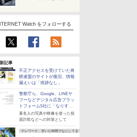
NTERNET Watch をフォローする
新記事
不正アクセスを受けていた将
棋連盟のサイトが復旧、情報
漏えいは「痕跡なし」
警察庁ら、Google、LINEヤ
フーなどデジタル広告プラッ
トフォーム5社に「なりすま
し詐欺広告」対策強化を要請
著名人の写真や映像を使った投
資詐欺などへの対策として
テレワーク、空いた時間でなにしてる？