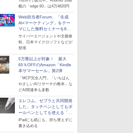
7820円で販売中。Android 16搭
載の「edge 60」は4万4820円
Web担当者Forum、「生成
AI×マーケティング」をテー
マにした無料セミナーを8月
27日にオンライン開催
サイバーエージェントや文藝春
秋、日本マイクロソフトなどが
登壇
5万冊以上が対象！ 最大
65％OFFのAmazon「Kindle
本サマーセール」第2弾
「MCP完全入門」「いちばん
やさしいAIリサーチの教本」な
どAI関連本も多数
エレコム、ゼブラと共同開発
した、タッチペンとしてもボ
ールペンとしても使える「ス
タイラスツーウェイ」発売
iPadにも紙にも、持ち替えずに
書き込める