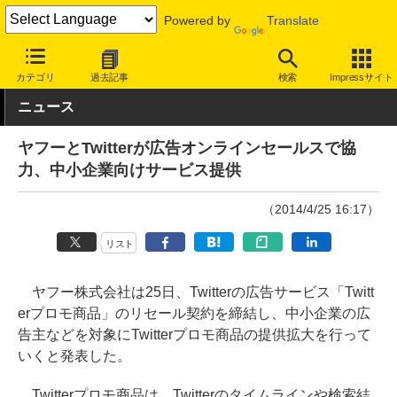
Powered by
Translate
INTERNET Watch
サービス/ソフト
サービス
広告/アフィリエ
カテゴリ
過去記事
検索
Impressサイト
ニュース
ヤフーとTwitterが広告オンラインセールスで協
力、中小企業向けサービス提供
（2014/4/25 16:17）
リスト
ヤフー株式会社は25日、Twitterの広告サービス「Twitt
erプロモ商品」のリセール契約を締結し、中小企業の広
告主などを対象にTwitterプロモ商品の提供拡大を行って
いくと発表した。
Twitterプロモ商品は、Twitterのタイムラインや検索結