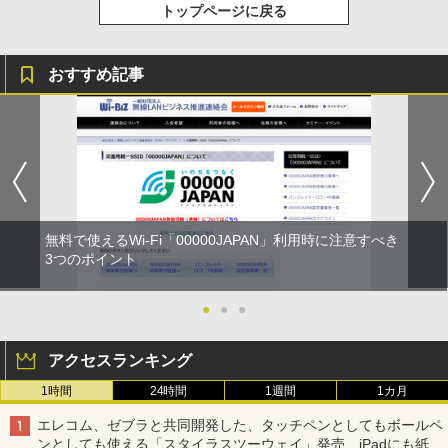
トップページに戻る
おすすめ記事
無料で使えるWi-Fi「00000JAPAN」利用時に注意すべき
3つのポイント
●
●
●
アクセスランキング
1時間
24時間
1週間
1カ月
エレコム、ゼブラと共同開発した、タッチペンとしてもボールペ
ンとしても使える「スタイラスツーウェイ」発売 iPadにも紙に