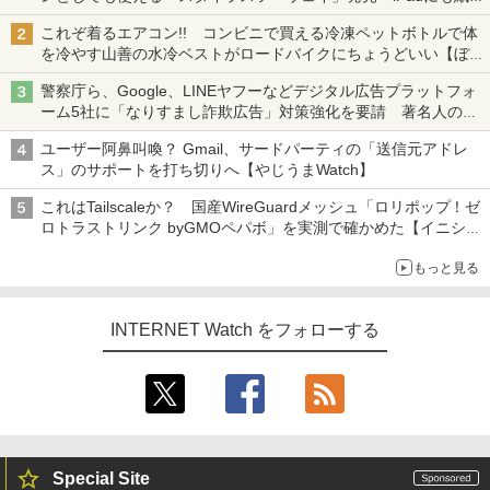
も、持ち替えずに書き込める
これぞ着るエアコン!! コンビニで買える冷凍ペットボトルで体
を冷やす山善の水冷ベストがロードバイクにちょうどいい【ぼっ
ち・ざ・ろーど！その14】【空いた時間でなにしてる？】
警察庁ら、Google、LINEヤフーなどデジタル広告プラットフォ
ーム5社に「なりすまし詐欺広告」対策強化を要請 著名人の写
真や映像を使った投資詐欺などへの対策として
ユーザー阿鼻叫喚？ Gmail、サードパーティの「送信元アドレ
ス」のサポートを打ち切りへ【やじうまWatch】
これはTailscaleか？ 国産WireGuardメッシュ「ロリポップ！ゼ
ロトラストリンク byGMOペパボ」を実測で確かめた【イニシャ
ルB】
もっと見る
INTERNET Watch をフォローする
Special Site