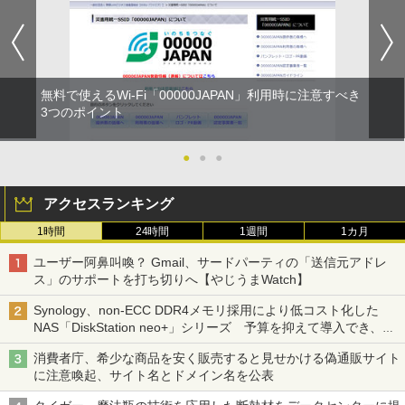
無料で使えるWi-Fi「00000JAPAN」利用時に注意すべき
3つのポイント
●
●
●
アクセスランキング
1時間
24時間
1週間
1カ月
ユーザー阿鼻叫喚？ Gmail、サードパーティの「送信元アドレ
ス」のサポートを打ち切りへ【やじうまWatch】
Synology、non-ECC DDR4メモリ採用により低コスト化した
NAS「DiskStation neo+」シリーズ 予算を抑えて導入でき、
ECCメモリへのアップグレードも可能
消費者庁、希少な商品を安く販売すると見せかける偽通販サイト
に注意喚起、サイト名とドメイン名を公表