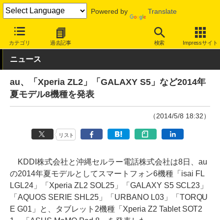
Powered by
Translate
INTERNET Watch
ハードウェア
デバイス
モバイル端末
カテゴリ
過去記事
検索
Impressサイト
ニュース
au、「Xperia ZL2」「GALAXY S5」など2014年
夏モデル8機種を発表
（2014/5/8 18:32）
リスト
KDDI株式会社と沖縄セルラー電話株式会社は8日、au
の2014年夏モデルとしてスマートフォン6機種「isai FL
LGL24」「Xperia ZL2 SOL25」「GALAXY S5 SCL23」
「AQUOS SERIE SHL25」「URBANO L03」「TORQU
E G01」と、タブレット2機種「Xperia Z2 Tablet SOT2