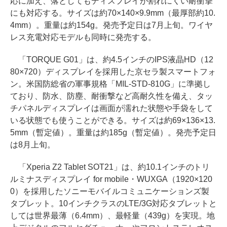
応に加え、落としてもディスプレイが割れにくい耐衝撃
にも対応する。サイズは約70×140×9.9mm（最厚部約10.
4mm）。重量は約154g。発売予定日は7月上旬。ワイヤ
レス充電対応モデルも同時に発売する。
「TORQUE G01」は、約4.5インチのIPS液晶HD（12
80×720）ディスプレイを採用した京セラ製スマートフォ
ン。米国防総省の軍事規格「MIL-STD-810G」に準拠し
ており、防水、防塵、耐衝撃など高耐久性を備え、タッ
チパネルディスプレイは画面が濡れた状態や手袋をして
いる状態でも使うことができる。サイズは約69×136×13.
5mm（暫定値）。重量は約185g（暫定値）。発売予定日
は8月上旬。
「Xperia Z2 Tablet SOT21」は、約10.1インチのトリ
ルミナスディスプレイ for mobile・WUXGA（1920×120
0）を採用したソニーモバイルコミュニケーションズ製
タブレット。10インチクラスのLTE/3G対応タブレットと
しては世界最薄（6.4mm）、最軽量（439g）を実現。地