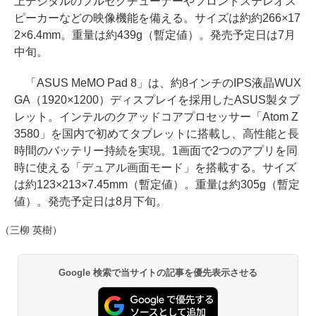
上デジタルのフルセグチューナーやフロントステレオス
ピーカーなどの映像機能を備える。サイズは約約266×17
2×6.4mm。重量は約439g（暫定値）。発売予定日は7月
中旬。
「ASUS MeMO Pad 8」は、約8インチのIPS液晶WUX
GA（1920×1200）ディスプレイを採用したASUS製タブ
レット。インテルのクアッドコアプロセッサー「Atom Z
3580」を国内で初めてタブレットに搭載し、高性能と長
時間のバッテリー持続を実現。1画面で2つのアプリを同
時に使える「デュアル画面モード」を搭載する。サイズ
は約123×213×7.45mm（暫定値）。重量は約305g（暫定
値）。発売予定日は8月下旬。
（三柳 英樹）
Google 検索で当サイトの記事を優先表示させる