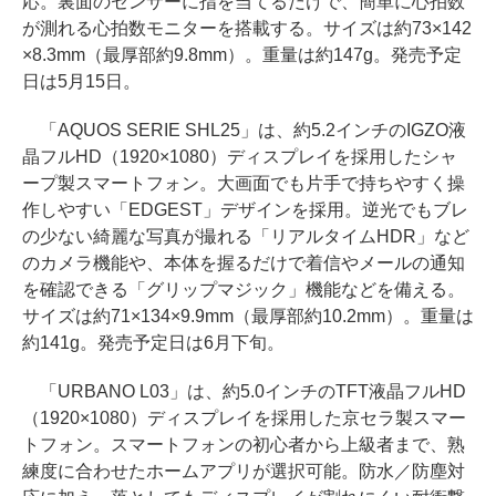
応。裏面のセンサーに指を当てるだけで、簡単に心拍数
が測れる心拍数モニターを搭載する。サイズは約73×142
×8.3mm（最厚部約9.8mm）。重量は約147g。発売予定
日は5月15日。
「AQUOS SERIE SHL25」は、約5.2インチのIGZO液
晶フルHD（1920×1080）ディスプレイを採用したシャ
ープ製スマートフォン。大画面でも片手で持ちやすく操
作しやすい「EDGEST」デザインを採用。逆光でもブレ
の少ない綺麗な写真が撮れる「リアルタイムHDR」など
のカメラ機能や、本体を握るだけで着信やメールの通知
を確認できる「グリップマジック」機能などを備える。
サイズは約71×134×9.9mm（最厚部約10.2mm）。重量は
約141g。発売予定日は6月下旬。
「URBANO L03」は、約5.0インチのTFT液晶フルHD
（1920×1080）ディスプレイを採用した京セラ製スマー
トフォン。スマートフォンの初心者から上級者まで、熟
練度に合わせたホームアプリが選択可能。防水／防塵対