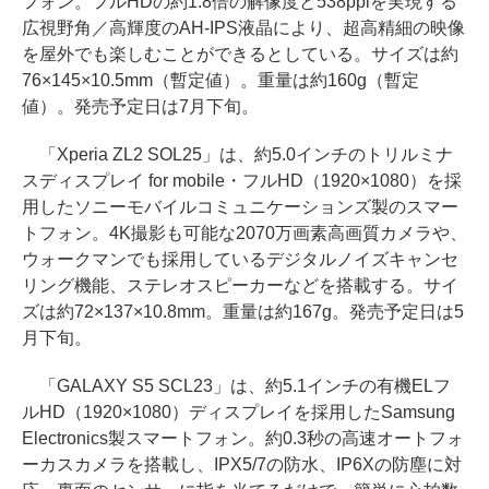
フォン。フルHDの約1.8倍の解像度と538ppiを実現する
広視野角／高輝度のAH-IPS液晶により、超高精細の映像
を屋外でも楽しむことができるとしている。サイズは約
76×145×10.5mm（暫定値）。重量は約160g（暫定
値）。発売予定日は7月下旬。
「Xperia ZL2 SOL25」は、約5.0インチのトリルミナ
スディスプレイ for mobile・フルHD（1920×1080）を採
用したソニーモバイルコミュニケーションズ製のスマー
トフォン。4K撮影も可能な2070万画素高画質カメラや、
ウォークマンでも採用しているデジタルノイズキャンセ
リング機能、ステレオスピーカーなどを搭載する。サイ
ズは約72×137×10.8mm。重量は約167g。発売予定日は5
月下旬。
「GALAXY S5 SCL23」は、約5.1インチの有機ELフ
ルHD（1920×1080）ディスプレイを採用したSamsung
Electronics製スマートフォン。約0.3秒の高速オートフォ
ーカスカメラを搭載し、IPX5/7の防水、IP6Xの防塵に対