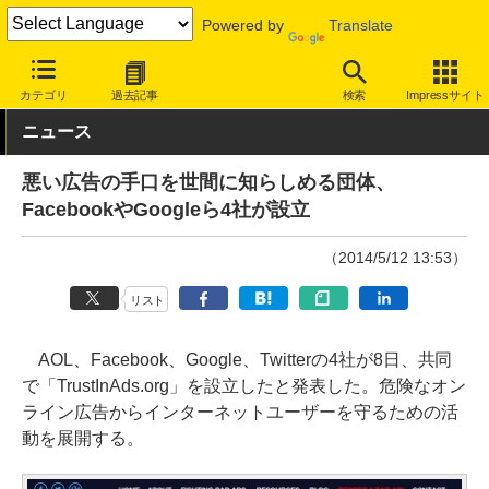
Powered by
Translate
INTERNET Watch
トピック
業界動向
業界団体
カテゴリ
過去記事
検索
Impressサイト
ニュース
悪い広告の手口を世間に知らしめる団体、
FacebookやGoogleら4社が設立
（2014/5/12 13:53）
リスト
AOL、Facebook、Google、Twitterの4社が8日、共同
で「TrustInAds.org」を設立したと発表した。危険なオン
ライン広告からインターネットユーザーを守るための活
動を展開する。