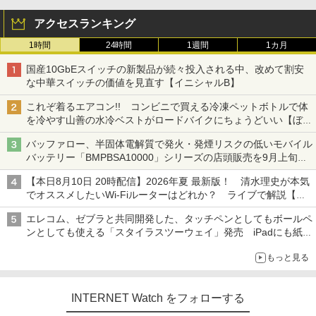
アクセスランキング
1時間
24時間
1週間
1カ月
国産10GbEスイッチの新製品が続々投入される中、改めて割安
な中華スイッチの価値を見直す【イニシャルB】
これぞ着るエアコン!! コンビニで買える冷凍ペットボトルで体
を冷やす山善の水冷ベストがロードバイクにちょうどいい【ぼっ
ち・ざ・ろーど！その14】【空いた時間でなにしてる？】
バッファロー、半固体電解質で発火・発煙リスクの低いモバイル
バッテリー「BMPBSA10000」シリーズの店頭販売を9月上旬に
開始
【本日8月10日 20時配信】2026年夏 最新版！ 清水理史が本気
でオススメしたいWi-Fiルーターはどれか？ ライブで解説【清
水理史の「イニシャルB」チャンネル】
エレコム、ゼブラと共同開発した、タッチペンとしてもボールペ
ンとしても使える「スタイラスツーウェイ」発売 iPadにも紙に
も、持ち替えずに書き込める
もっと見る
INTERNET Watch をフォローする