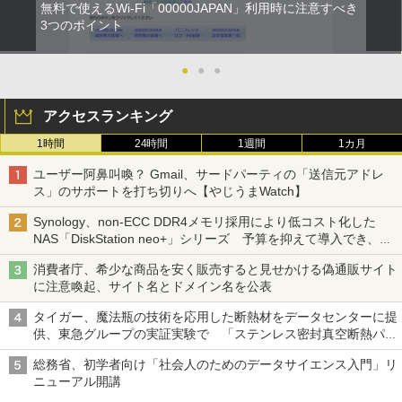
無料で使えるWi-Fi「00000JAPAN」利用時に注意すべき
3つのポイント
●
●
●
アクセスランキング
1時間
24時間
1週間
1カ月
ユーザー阿鼻叫喚？ Gmail、サードパーティの「送信元アドレ
ス」のサポートを打ち切りへ【やじうまWatch】
Synology、non-ECC DDR4メモリ採用により低コスト化した
NAS「DiskStation neo+」シリーズ 予算を抑えて導入でき、
ECCメモリへのアップグレードも可能
消費者庁、希少な商品を安く販売すると見せかける偽通販サイト
に注意喚起、サイト名とドメイン名を公表
タイガー、魔法瓶の技術を応用した断熱材をデータセンターに提
供、東急グループの実証実験で 「ステンレス密封真空断熱パネ
ル TIVIP」
総務省、初学者向け「社会人のためのデータサイエンス入門」リ
ニューアル開講