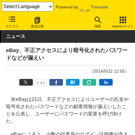
Powered by
Translate
INTERNET Watch
トピック
セキュリティ
インシデント
カテゴリ
過去記事
検索
Impressサイト
ニュース
eBay、不正アクセスにより暗号化されたパスワー
ドなどが漏えい
（2014/5/22 12:05）
リスト
米eBayは21日、不正アクセスによりユーザーの氏名や
暗号化されたパスワードなどの顧客情報が漏えいしたこ
とを公表し、ユーザーにパスワードの変更を呼び掛け
た。
eBayによると、少数の従業員のログイン証明書が含ま