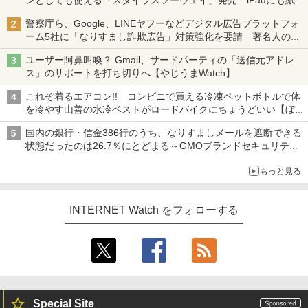
ンとしても使える「スタイラスツーウェイ」発売 iPadにも紙に
も、持ち替えずに書き込める
警察庁ら、Google、LINEヤフーなどデジタル広告プラットフォ
ーム5社に「なりすまし詐欺広告」対策強化を要請 著名人の写
真や映像を使った投資詐欺などへの対策として
ユーザー阿鼻叫喚？ Gmail、サードパーティの「送信元アドレ
ス」のサポートを打ち切りへ【やじうまWatch】
これぞ着るエアコン!! コンビニで買える冷凍ペットボトルで体
を冷やす山善の水冷ベストがロードバイクにちょうどいい【ぼっ
ち・ざ・ろーど！その14】【空いた時間でなにしてる？】
国内の銀行・信金386行のうち、なりすましメールを遮断できる
状態だったのは26.7％にとどまる～GMOブランドセキュリティ
調査
もっと見る
INTERNET Watch をフォローする
Special Site