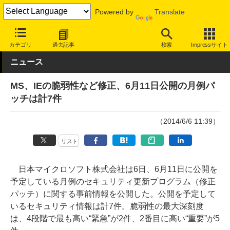
Powered by
Translate
INTERNET Watch
トピック
セキュリティ
脆弱性/修正パッチ
カテゴリ
過去記事
検索
Impressサイト
ニュース
MS、IEの脆弱性など修正、6月11日公開の月例パ
ッチは計7件
（2014/6/6 11:39）
リスト
日本マイクロソフト株式会社は6日、6月11日に公開を
予定している月例のセキュリティ更新プログラム（修正
パッチ）に関する事前情報を公開した。公開を予定して
いるセキュリティ情報は計7件。脆弱性の最大深刻度
は、4段階で最も高い“緊急”が2件、2番目に高い“重要”が5