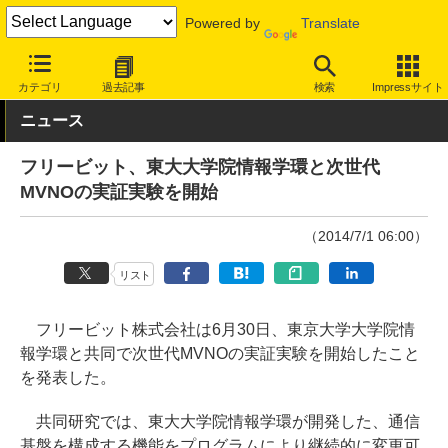
Powered by
Translate
INTERNET Watch
サービス/ソフト
通信
実験
カテゴリ
過去記事
検索
Impressサイト
ニュース
フリービット、東大大学院情報学環と次世代
MVNOの実証実験を開始
（2014/7/1 06:00）
リスト
フリービット株式会社は6月30日、東京大学大学院情
報学環と共同で次世代MVNOの実証実験を開始したこと
を発表した。
共同研究では、東大大学院情報学環が開発した、通信
基盤を構成する機能をプログラムにより継続的に変更可