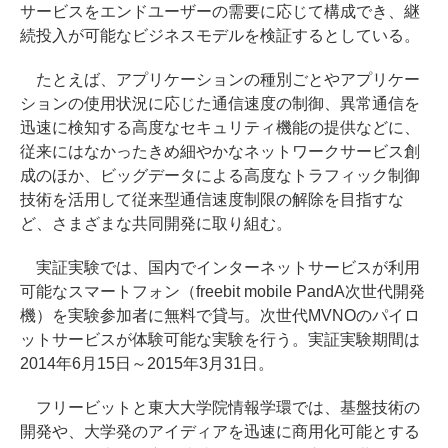
サービスをエンドユーザーの需要に応じて構成でき、継
続投入が可能なビジネスモデルを検証するとしている。
たとえば、アプリケーションの種別ごとやアプリケー
ションの使用状況に応じた通信速度の制御、異常通信を
迅速に検知する高度なセキュリティ機能の提供などに、
従来にはなかったきめ細やかなネットワークサービス創
成のほか、ビッグデータによる高度なトラフィック制御
技術を活用して従来型通信速度制限の解除を目指すな
ど、さまざまな共同開発に取り組む。
実証実験では、国内でインターネットサービスが利用
可能なスマートフォン（freebit mobile PandA次世代開発
機）を実験参加者に無料で貸与。次世代MVNOのパイロ
ットサービスが体験可能な実験を行う。実証実験期間は
2014年6月15日～2015年3月31日。
フリービットと東大大学院情報学環では、基盤技術の
開発や、大学発のアイディアを迅速に商用化可能とする