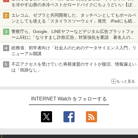
を冷やす山善の水冷ベストがロードバイクにちょうどいい【ぼっ
ち・ざ・ろーど！その14】【空いた時間でなにしてる？】
エレコム、ゼブラと共同開発した、タッチペンとしてもボールペ
ンとしても使える「スタイラスツーウェイ」発売 iPadにも紙に
も、持ち替えずに書き込める
警察庁ら、Google、LINEヤフーなどデジタル広告プラットフォ
ーム5社に「なりすまし詐欺広告」対策強化を要請 著名人の写
真や映像を使った投資詐欺などへの対策として
総務省、初学者向け「社会人のためのデータサイエンス入門」リ
ニューアル開講
不正アクセスを受けていた将棋連盟のサイトが復旧、情報漏えい
は「痕跡なし」
もっと見る
INTERNET Watch をフォローする