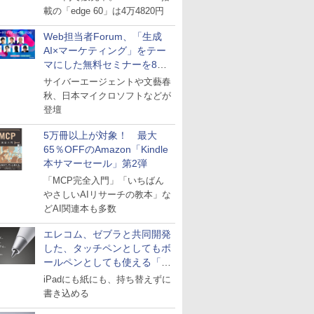
載の「edge 60」は4万4820円
Web担当者Forum、「生成
AI×マーケティング」をテー
マにした無料セミナーを8月
27日にオンライン開催
サイバーエージェントや文藝春
秋、日本マイクロソフトなどが
登壇
5万冊以上が対象！ 最大
65％OFFのAmazon「Kindle
本サマーセール」第2弾
「MCP完全入門」「いちばん
やさしいAIリサーチの教本」な
どAI関連本も多数
エレコム、ゼブラと共同開発
した、タッチペンとしてもボ
ールペンとしても使える「ス
タイラスツーウェイ」発売
iPadにも紙にも、持ち替えずに
書き込める