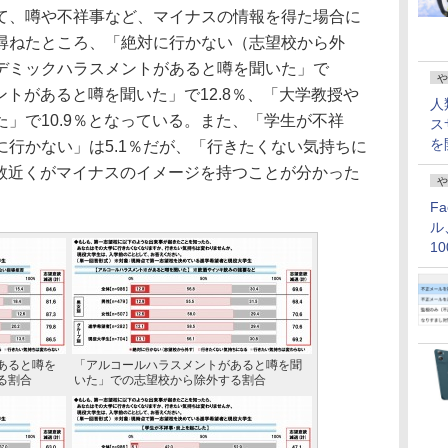
、噂や不祥事など、マイナスの情報を得た場合に
尋ねたところ、「絶対に行かない（志望校から外
デミックハラスメントがあると噂を聞いた」で
や
ントがあると噂を聞いた」で12.8％、「大学教授や
人
」で10.9％となっている。また、「学生が不祥
ス
を
行かない」は5.1％だが、「行きたくない気持ちに
半数近くがマイナスのイメージを持つことが分かった
や
F
ル
1
価
あると噂を
「アルコールハラスメントがあると噂を聞
る割合
いた」での志望校から除外する割合