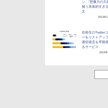
ン、“想像力の欠
補う具体的すぎ
文
2013年
在校生のTwitte
ーをリストアッ
適切発言を早期
るサービス
2014