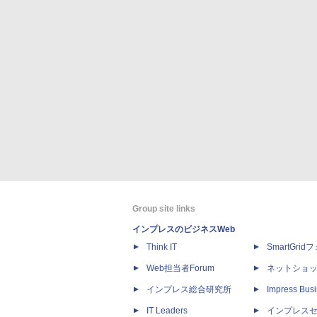
Group site links
インプレスのビジネスWeb
Think IT
SmartGri
Web担当者Forum
ネットショ
インプレス総合研究所
Impress Busi
IT Leaders
インプレス