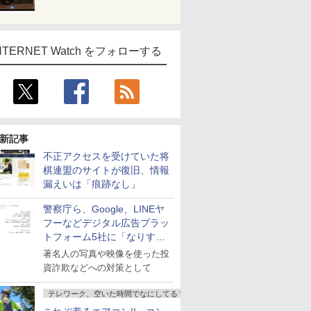
NTERNET Watch をフォローする
新記事
不正アクセスを受けていた将
棋連盟のサイトが復旧、情報
漏えいは「痕跡なし」
警察庁ら、Google、LINEヤ
フーなどデジタル広告プラッ
トフォーム5社に「なりすま
し詐欺広告」対策強化を要請
著名人の写真や映像を使った投
資詐欺などへの対策として
テレワーク、空いた時間でなにしてる？