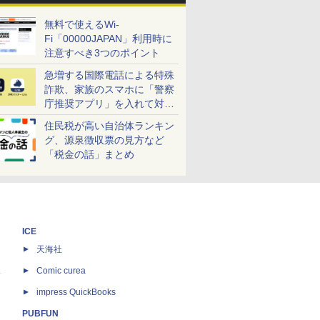
無料で使えるWi-
Fi「00000JAPAN」利用時に
注意すべき3つのポイント
急増する国際電話による特殊
詐欺、家族のスマホに「警察
庁推奨アプリ」を入れて対策
しよう！
住民税が高い自治体ランキン
グ、源泉徴収票の見方など
「税金の話」まとめ
ICE
天海社
ス
Comic curea
impress QuickBooks
PUBFUN