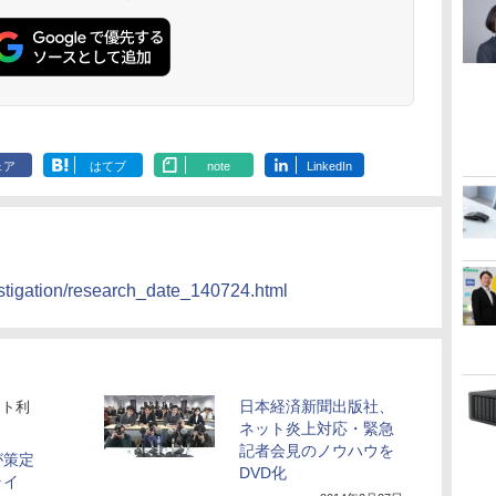
ェア
はてブ
note
LinkedIn
estigation/research_date_140724.html
日本経済新聞出版社、
ット利
ネット炎上対応・緊急
記者会見のノウハウを
が策定
DVD化
ライ