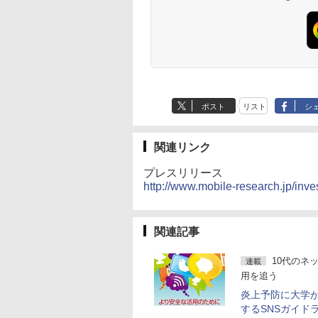
ポスト
リスト
シ
関連リンク
プレスリリース
http://www.mobile-research.jp/inv
関連記事
10代のネ
連載
用を追う
炎上予防に大学
するSNSガイド