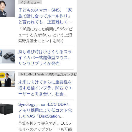
インタビュー
子どものスマホ・SNS、「家
族で話し合ってルール作り」
と言われても、正直難しくな
いですか？
「16歳になった瞬間にSNSデビ
ューする方が怖い」という上沼
紫野弁護士にヒントを聞く
持ち運び時は小さくなるスラ
イドカバー式超薄型マウス、
サンワサプライが発売
INTERNET Watch 30周年記念インタビュー
未来に向けてさらに重要性を
増す通信インフラ、関西でユ
ーザーと向き合い、社会
の“あたらしい”を起動し続け
Synology、non-ECC DDR4
る～オプテージ
メモリ採用により低コスト化
したNAS「DiskStation
neo+」シリーズ
予算を抑えて導入でき、ECCメ
モリへのアップグレードも可能