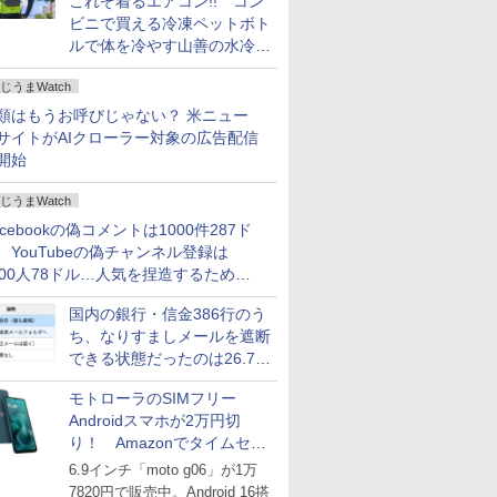
これぞ着るエアコン!! コン
ビニで買える冷凍ペットボト
ルで体を冷やす山善の水冷ベ
ストがロードバイクにちょう
じうまWatch
どいい【ぼっち・ざ・ろー
ど！その14】
類はもうお呼びじゃない？ 米ニュー
サイトがAIクローラー対象の広告配信
開始
じうまWatch
acebookの偽コメントは1000件287ド
、YouTubeの偽チャンネル登録は
000人78ドル…人気を捏造するための
格リストが公開中
国内の銀行・信金386行のう
ち、なりすましメールを遮断
できる状態だったのは26.7％
にとどまる～GMOブランド
モトローラのSIMフリー
セキュリティ調査
Androidスマホが2万円切
り！ Amazonでタイムセー
ル
6.9インチ「moto g06」が1万
7820円で販売中。Android 16搭