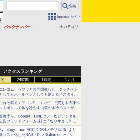
Impress サイト
全カテゴリ
バックナンバー
アクセスランキング
時間
24時間
1週間
1カ月
エレコム、ゼブラと共同開発した、タッチペン
としてもボールペンとしても使える「スタイラ
スツーウェイ」発売 iPadにも紙にも、持ち替
これぞ着るエアコン!! コンビニで買える冷凍ペ
えずに書き込める
ットボトルで体を冷やす山善の水冷ベストがロ
ードバイクにちょうどいい【ぼっち・ざ・ろー
警察庁ら、Google、LINEヤフーなどデジタル
ど！その14】【空いた時間でなにしてる？】
広告プラットフォーム5社に「なりすまし詐欺
広告」対策強化を要請 著名人の写真や映像を
Synology、non-ECC DDR4メモリ採用により
使った投資詐欺などへの対策として
低コスト化したNAS「DiskStation neo+」シリ
ーズ 予算を抑えて導入でき、ECCメモリへの