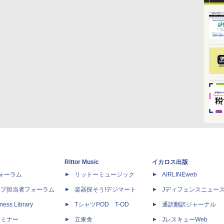
Rittor Music
イカロス出版
dフォーラム
リットーミュージック
AIRLINEweb
ップ担当者フォーラム
楽器探そう!デジマート
Jディフェンスニュー
ness Library
TシャツPOD T-OD
通訳翻訳ジャーナル
セミナー
立東舎
JレスキューWeb