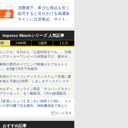
消費者庁、希少な商品を安く
販売すると見せかける偽通販
サイトに注意喚起、サイト名
とドメイン名を公表
Impress Watchシリーズ 人気記事
時間
24時間
1週間
1カ月
ユニクロ、今日から「お盆特別セール」。涼感
シアサッカーワンピース待望値下げ、撥水ギア
ショーツは1990円に
東映の歴代オープニング映像がカプセルトイ
に。全5種で8月下旬発売
令和のファミコンディスクシステム？安価に書
き換え可能なGB用「しましまディスクシステ
ム」
カルディ、オンライン限定「ネコバッグ＆タン
ブラーセット」を一般販売。7月の抽選販売の
当選無効分
【家電レビュー】手ごわい雑草との戦い、コメ
リの草刈機で完全勝利 掃除機感覚で使えた
もっと見る
おすすめ記事