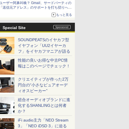
ユーザー阿鼻叫喚？ Gmail、サードパーティの
アップグレードも可能
「送信元アドレス」のサポートを打ち切りへ
【やじうまWatch】
もっと見る
Special Site
SOUNDPEATSのイヤカフ型
イヤフォン「UU2イヤーカ
フ」をイヤカフマニアが語る
性能の良いお得な中古PC情
報はこのページでチェック！
クリエイティブが作った2万
円台の“小さなピュアオーデ
ィオスピーカー”
総合オーディオブランドに進
化するSHANLINGとは何者
か？
iFi audio主力「NEO Stream
3」「NEO iDSD 3」に迫る