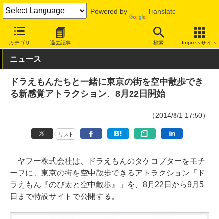
Powered by
Translate
INTERNET Watch
サービス/ソフト
ソフトウェア
スマートフォ
カテゴリ
過去記事
検索
Impressサイト
ニュース
ドラえもんたちと一緒に東京の街を空中散歩でき
る新感覚アトラクション、8月22日開始
（2014/8/1 17:50）
リスト
ヤフー株式会社は、ドラえもんのタケコプターをモチ
ーフに、東京の街を空中散歩できるアトラクション「ド
ラえもん『のび太と空中散歩』」を、8月22日から9月5
日まで特設サイトで公開する。