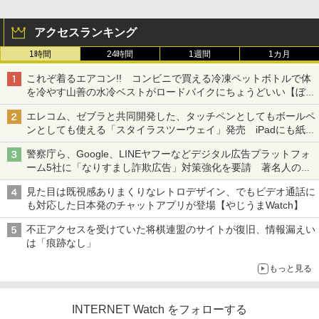
アクセスランキング
1時間
24時間
1週間
1カ月
これぞ着るエアコン!! コンビニで買える冷凍ペットボトルで体
を冷やす山善の水冷ベストがロードバイクにちょうどいい【ぼっ
ち・ざ・ろーど！その14】【空いた時間でなにしてる？】
エレコム、ゼブラと共同開発した、タッチペンとしてもボールペ
ンとしても使える「スタイラスツーウェイ」発売 iPadにも紙に
も、持ち替えずに書き込める
警察庁ら、Google、LINEヤフーなどデジタル広告プラットフォ
ーム5社に「なりすまし詐欺広告」対策強化を要請 著名人の写
真や映像を使った投資詐欺などへの対策として
見た目は既視感ありまくりなレトロデザイン、でもビデオ通話に
も対応した日本発のチャットアプリが登場【やじうまWatch】
不正アクセスを受けていた将棋連盟のサイトが復旧、情報漏えい
は「痕跡なし」
もっと見る
INTERNET Watch をフォローする