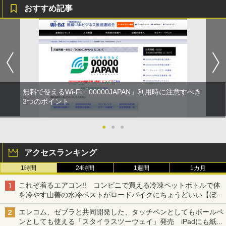
おすすめ記事
無料で使えるWi-Fi「00000JAPAN」利用時に注意すべき
3つのポイント
●
●
●
アクセスランキング
1時間
24時間
1週間
1カ月
これぞ着るエアコン!! コンビニで買える冷凍ペットボトルで体
を冷やす山善の水冷ベストがロードバイクにちょうどいい【ぼっ
ち・ざ・ろーど！その14】【空いた時間でなにしてる？】
エレコム、ゼブラと共同開発した、タッチペンとしてもボールペ
ンとしても使える「スタイラスツーウェイ」発売 iPadにも紙に