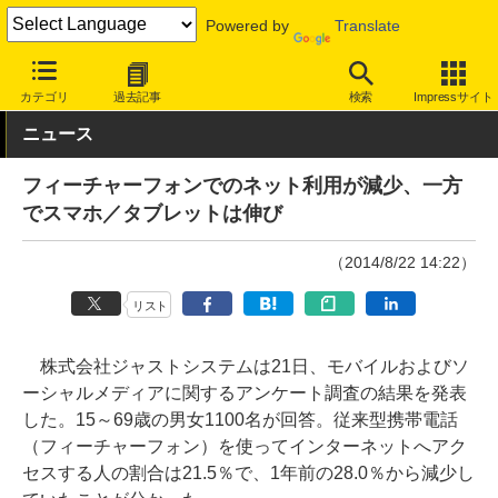
Powered by
Translate
INTERNET Watch
トピック
業界動向
調査
カテゴリ
過去記事
検索
Impressサイト
ニュース
フィーチャーフォンでのネット利用が減少、一方
でスマホ／タブレットは伸び
（2014/8/22 14:22）
リスト
株式会社ジャストシステムは21日、モバイルおよびソ
ーシャルメディアに関するアンケート調査の結果を発表
した。15～69歳の男女1100名が回答。従来型携帯電話
（フィーチャーフォン）を使ってインターネットへアク
セスする人の割合は21.5％で、1年前の28.0％から減少し