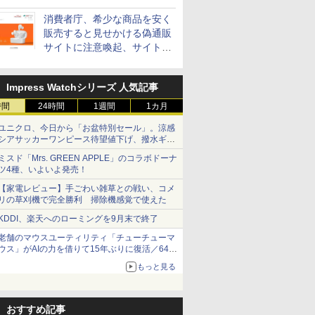
消費者庁、希少な商品を安く
販売すると見せかける偽通販
サイトに注意喚起、サイト名
とドメイン名を公表
Impress Watchシリーズ 人気記事
時間
24時間
1週間
1カ月
ユニクロ、今日から「お盆特別セール」。涼感
シアサッカーワンピース待望値下げ、撥水ギア
ショーツは1990円に
ミスド「Mrs. GREEN APPLE」のコラボドーナ
ツ4種、いよいよ発売！
【家電レビュー】手ごわい雑草との戦い、コメ
リの草刈機で完全勝利 掃除機感覚で使えた
KDDI、楽天へのローミングを9月末で終了
老舗のマウスユーティリティ「チューチューマ
ウス」がAIの力を借りて15年ぶりに復活／64bit
化、Windows 10/11、「Chrome」も走り回
もっと見る
る。復活記念で2026年末まで500円
おすすめ記事