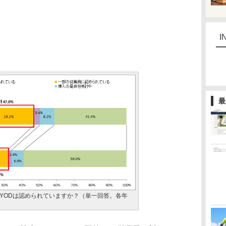
I
最
YODは認められていますか？（単一回答。各年