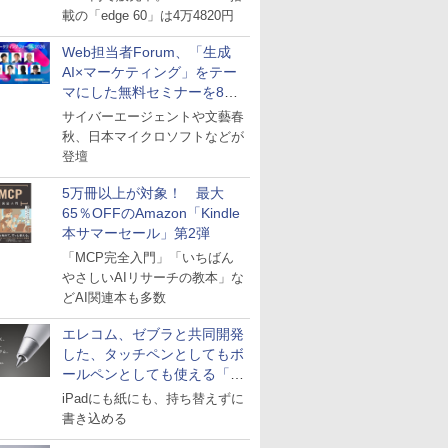
載の「edge 60」は4万4820円
Web担当者Forum、「生成
AI×マーケティング」をテー
マにした無料セミナーを8月
27日にオンライン開催
サイバーエージェントや文藝春
秋、日本マイクロソフトなどが
登壇
5万冊以上が対象！ 最大
65％OFFのAmazon「Kindle
本サマーセール」第2弾
「MCP完全入門」「いちばん
やさしいAIリサーチの教本」な
どAI関連本も多数
エレコム、ゼブラと共同開発
した、タッチペンとしてもボ
ールペンとしても使える「ス
タイラスツーウェイ」発売
iPadにも紙にも、持ち替えずに
書き込める