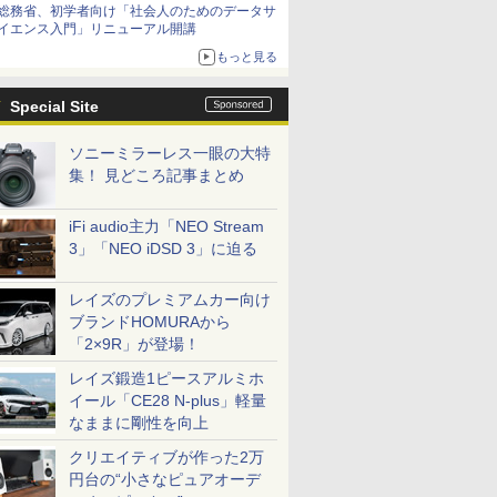
総務省、初学者向け「社会人のためのデータサ
イエンス入門」リニューアル開講
もっと見る
Special Site
ソニーミラーレス一眼の大特
集！ 見どころ記事まとめ
iFi audio主力「NEO Stream
3」「NEO iDSD 3」に迫る
レイズのプレミアムカー向け
ブランドHOMURAから
「2×9R」が登場！
レイズ鍛造1ピースアルミホ
イール「CE28 N-plus」軽量
なままに剛性を向上
クリエイティブが作った2万
円台の“小さなピュアオーデ