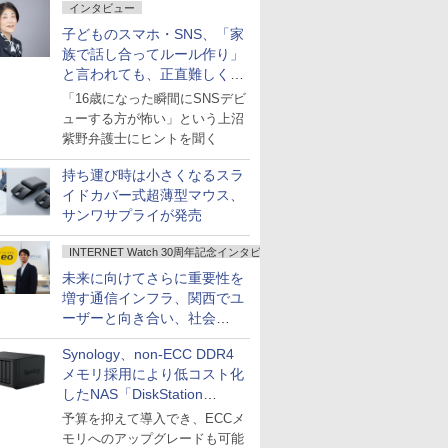
インタビュー
子どものスマホ・SNS、「家
族で話し合ってルール作り」
と言われても、正直難しくな
いですか？
「16歳になった瞬間にSNSデビ
ューする方が怖い」という上沼
紫野弁護士にヒントを聞く
持ち運び時は小さくなるスラ
イドカバー式超薄型マウス、
サンワサプライが発売
INTERNET Watch 30周年記念インタビュー
未来に向けてさらに重要性を
増す通信インフラ、関西でユ
ーザーと向き合い、社会
の“あたらしい”を起動し続け
Synology、non-ECC DDR4
る～オプテージ
メモリ採用により低コスト化
したNAS「DiskStation
neo+」シリーズ
予算を抑えて導入でき、ECCメ
モリへのアップグレードも可能