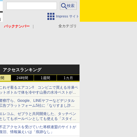
Impress サイト
全カテゴリ
バックナンバー
アクセスランキング
時間
24時間
1週間
1カ月
これぞ着るエアコン!! コンビニで買える冷凍ペ
ットボトルで体を冷やす山善の水冷ベストがロ
ードバイクにちょうどいい【ぼっち・ざ・ろー
警察庁ら、Google、LINEヤフーなどデジタル
ど！その14】【空いた時間でなにしてる？】
広告プラットフォーム5社に「なりすまし詐欺
広告」対策強化を要請 著名人の写真や映像を
エレコム、ゼブラと共同開発した、タッチペン
使った投資詐欺などへの対策として
としてもボールペンとしても使える「スタイラ
スツーウェイ」発売 iPadにも紙にも、持ち替
不正アクセスを受けていた将棋連盟のサイトが
えずに書き込める
復旧、情報漏えいは「痕跡なし」