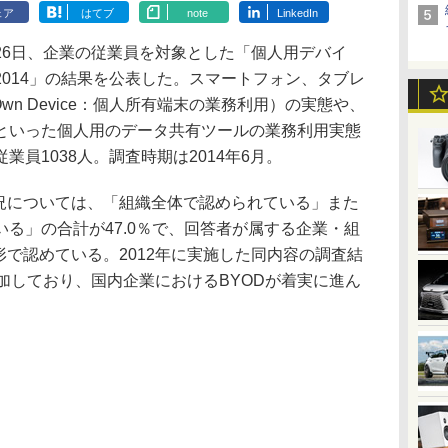
ェア
はてブ
note
LinkedIn
6日、企業の従業員を対象とした「個人用デバイ
014」の結果を公表した。スマートフォン、タブレ
ur Own Device：個人所有端末の業務利用）の実態や、
といった個人用のデータ共有ツールの業務利用実態
員1038人。調査時期は2014年6月。
況については、「組織全体で認められている」また
る」の合計が47.0％で、回答者が属する企業・組
形で認めている。2012年に実施した同内容の調査結
加しており、国内企業におけるBYODが着実に進ん