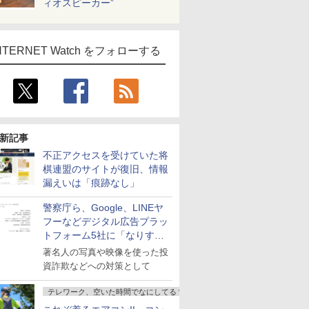
ィオスピーカー”
NTERNET Watch をフォローする
新記事
不正アクセスを受けていた将
棋連盟のサイトが復旧、情報
漏えいは「痕跡なし」
警察庁ら、Google、LINEヤ
フーなどデジタル広告プラッ
トフォーム5社に「なりすま
し詐欺広告」対策強化を要請
著名人の写真や映像を使った投
資詐欺などへの対策として
テレワーク、空いた時間でなにしてる？