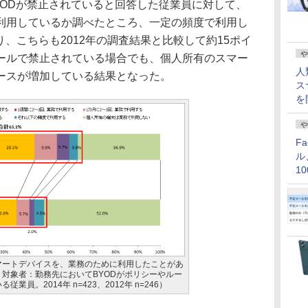
ODが禁止されていると回答した従業員に対して、
利用しているか調べたところ、一定の頻度で利用し
り、こちらも2012年の調査結果と比較して約15ポイ
や
ールで禁止されている場合でも、個人所有のスマー
人
ースが増加している結果となった。
ス
を
や
F
ル
1
価
マートデバイスを、業務のために利用したことがあ
対象者：勤務先においてBYODがポリシーやルー
業員。2014年 n=423、2012年 n=246）