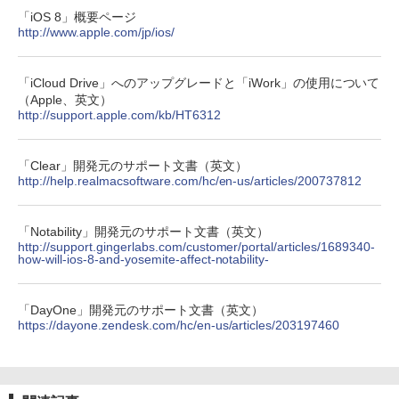
「iOS 8」概要ページ
http://www.apple.com/jp/ios/
「iCloud Drive」へのアップグレードと「iWork」の使用について
（Apple、英文）
http://support.apple.com/kb/HT6312
「Clear」開発元のサポート文書（英文）
http://help.realmacsoftware.com/hc/en-us/articles/200737812
「Notability」開発元のサポート文書（英文）
http://support.gingerlabs.com/customer/portal/articles/1689340-
how-will-ios-8-and-yosemite-affect-notability-
「DayOne」開発元のサポート文書（英文）
https://dayone.zendesk.com/hc/en-us/articles/203197460