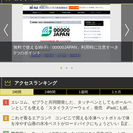
無料で使えるWi-Fi「00000JAPAN」利用時に注意すべき
3つのポイント
●
●
●
アクセスランキング
1時間
24時間
1週間
1カ月
エレコム、ゼブラと共同開発した、タッチペンとしてもボールペ
ンとしても使える「スタイラスツーウェイ」発売 iPadにも紙に
も、持ち替えずに書き込める
これぞ着るエアコン!! コンビニで買える冷凍ペットボトルで体
を冷やす山善の水冷ベストがロードバイクにちょうどいい【ぼっ
ち・ざ・ろーど！その14】【空いた時間でなにしてる？】