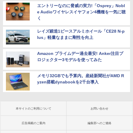
エントリーなのに脅威の実力!「Osprey」Nobl
e Audioワイヤレスイヤフォン4機種を一気に聴
く
レイズ鍛造1ピースアルミホイール「CE28 N-p
lus」軽量なままに剛性を向上
Amazon プライムデー過去最安! Anker注目プ
ロジェクター3モデルを使ってみた
メモリ32GBでも予算内。産経新聞社がAMD R
yzen搭載dynabookを2千台導入
本サイトのご利用について
お問い合わせ
広告掲載のご案内
編集部へのご連絡