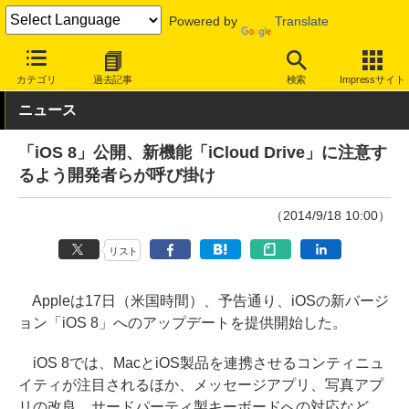
Powered by
Translate
INTERNET Watch
サービス/ソフト
ソフトウェア
OS
カテゴリ
過去記事
検索
Impressサイト
ニュース
「iOS 8」公開、新機能「iCloud Drive」に注意す
るよう開発者らが呼び掛け
（2014/9/18 10:00）
リスト
Appleは17日（米国時間）、予告通り、iOSの新バージ
ョン「iOS 8」へのアップデートを提供開始した。
iOS 8では、MacとiOS製品を連携させるコンティニュ
イティが注目されるほか、メッセージアプリ、写真アプ
リの改良、サードパーティ製キーボードへの対応など、