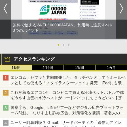
無料で使えるWi-Fi「00000JAPAN」利用時に注意すべき
3つのポイント
●
●
●
アクセスランキング
1時間
24時間
1週間
1カ月
エレコム、ゼブラと共同開発した、タッチペンとしてもボールペ
ンとしても使える「スタイラスツーウェイ」発売 iPadにも紙に
も、持ち替えずに書き込める
これぞ着るエアコン!! コンビニで買える冷凍ペットボトルで体
を冷やす山善の水冷ベストがロードバイクにちょうどいい【ぼっ
ち・ざ・ろーど！その14】【空いた時間でなにしてる？】
警察庁ら、Google、LINEヤフーなどデジタル広告プラットフォ
ーム5社に「なりすまし詐欺広告」対策強化を要請 著名人の写
真や映像を使った投資詐欺などへの対策として
ユーザー阿鼻叫喚？ Gmail、サードパーティの「送信元アドレ