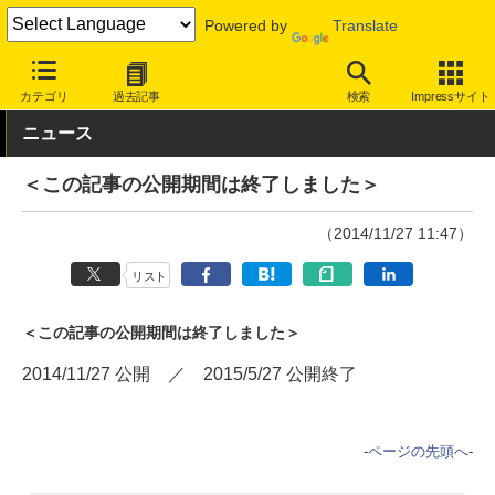
Powered by
Translate
INTERNET Watch
サービス/ソフト
サービス
決済/金融
カテゴリ
過去記事
検索
Impressサイト
ニュース
＜この記事の公開期間は終了しました＞
（2014/11/27 11:47）
リスト
＜この記事の公開期間は終了しました＞
2014/11/27 公開 ／ 2015/5/27 公開終了
-
ページの先頭へ
-