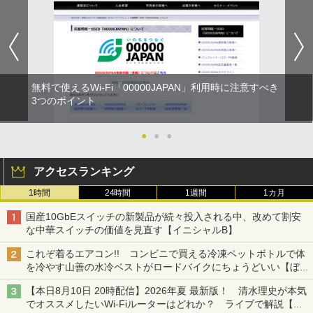
無料で使えるWi-Fi「00000JAPAN」利用時に注意すべき
3つのポイント
●
●
●
アクセスランキング
1時間
24時間
1週間
1カ月
国産10GbEスイッチの新製品が続々投入される中、改めて割安
な中華スイッチの価値を見直す【イニシャルB】
これぞ着るエアコン!! コンビニで買える冷凍ペットボトルで体
を冷やす山善の水冷ベストがロードバイクにちょうどいい【ぼっ
ち・ざ・ろーど！その14】【空いた時間でなにしてる？】
【本日8月10日 20時配信】2026年夏 最新版！ 清水理史が本気
でオススメしたいWi-Fiルーターはどれか？ ライブで解説【清