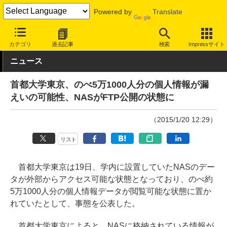
Powered by
Translate
INTERNET Watch
トピック
セキュリティ
インシデント
カテゴリ
過去記事
検索
Impressサイト
ニュース
首都大学東京、のべ5万1000人分の個人情報が漏
えいの可能性、NASがFTP公開の状態に
（2015/1/20 12:29）
リスト
首都大学東京は19日、学内に設置していたNASのデー
タが外部からアクセス可能な状態となっており、のべ約
5万1000人分の個人情報データが閲覧可能な状態に置か
れていたとして、事態を公表した。
首都大学東京によると、NASに格納されている情報が