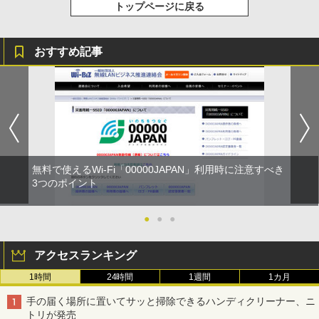
トップページに戻る
おすすめ記事
無料で使えるWi-Fi「00000JAPAN」利用時に注意すべき
3つのポイント
●
●
●
アクセスランキング
1時間
24時間
1週間
1カ月
手の届く場所に置いてサッと掃除できるハンディクリーナー、ニ
トリが発売