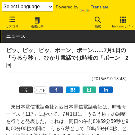
Powered by
Translate
INTERNET Watch
トピック
業界動向
技術/規格
カテゴリ
過去記事
検索
Impressサイト
ニュース
ピッ、ピッ、ピッ、ポーン、ポーン……7月1日の
「うるう秒」、ひかり電話では時報の「ポーン」2
回
（2015/6/10 18:43）
リスト
東日本電信電話会社と西日本電信電話会社は、時報サ
ービス「117」において、7月1日に「うるう秒」の調整
を行うと発表した。これは、同日の午前8時59分59秒と9
時00分00秒の間に、うるう秒として「8時59分60秒」と