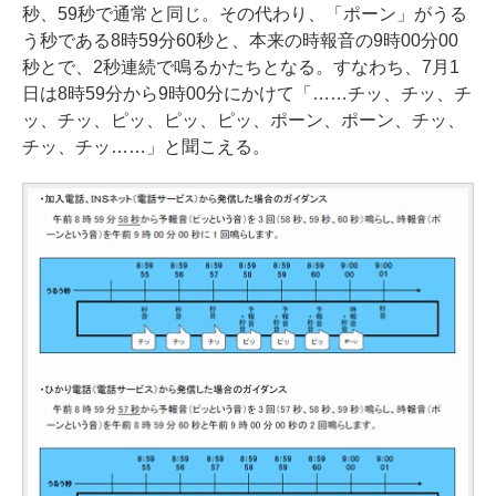
秒、59秒で通常と同じ。その代わり、「ポーン」がうる
う秒である8時59分60秒と、本来の時報音の9時00分00
秒とで、2秒連続で鳴るかたちとなる。すなわち、7月1
日は8時59分から9時00分にかけて「……チッ、チッ、チ
ッ、チッ、ピッ、ピッ、ピッ、ポーン、ポーン、チッ、
チッ、チッ……」と聞こえる。