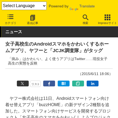
Powered by
Translate
INTERNET Watch
サービス/ソフト
ソフトウェア
スマートフォ
カテゴリ
過去記事
検索
Impressサイト
ニュース
女子高校生のAndroidスマホをかわいくするホー
ムアプリ、ヤフーと「JCJK調査隊」がタッグ
「病み」はかわいい、よく使うアプリはTwitter……現役女子
高生の実態を反映
（2015/6/11 18:06）
リスト
ヤフー株式会社は11日、Androidスマートフォン向け
着せ替えアプリ「buzzHOME」の新デザイン2種類を追
加した。スマートフォン向けサービスを開発するプロジ
ェクト「女子高生のスマホをかわいくしようプロジェク