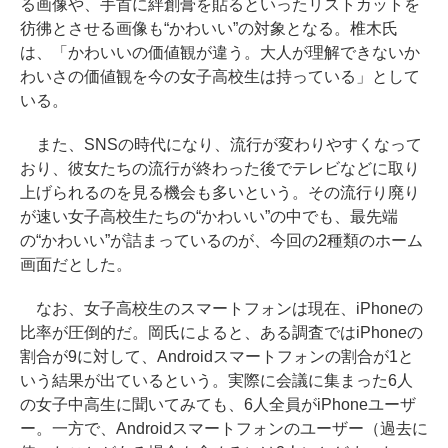
る画像や、手首に絆創膏を貼るといったリストカットを
彷彿とさせる画像も“かわいい”の対象となる。椎木氏
は、「かわいいの価値観が違う。大人が理解できないか
わいさの価値観を今の女子高校生は持っている」として
いる。
また、SNSの時代になり、流行が変わりやすくなって
おり、彼女たちの流行が終わった後でテレビなどに取り
上げられるのを見る機会も多いという。その流行り廃り
が速い女子高校生たちの“かわいい”の中でも、最先端
の“かわいい”が詰まっているのが、今回の2種類のホーム
画面だとした。
なお、女子高校生のスマートフォンは現在、iPhoneの
比率が圧倒的だ。岡氏によると、ある調査ではiPhoneの
割合が9に対して、Androidスマートフォンの割合が1と
いう結果が出ているという。実際に会議に集まった6人
の女子中高生に聞いてみても、6人全員がiPhoneユーザ
ー。一方で、Androidスマートフォンのユーザー（過去に