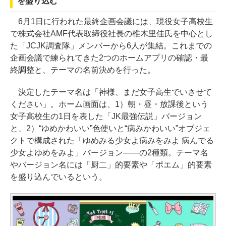
を盛り込む
6月1日に行われた最終企画会議には、現役女子高校生
で株式会社AMF代表取締役社長の椎木里佳氏を中心とし
た「JCJK調査隊」メンバーから6人が集結。これまでの
企画会議で練られてきた2つのホームアプリの確認・最
終調整と、テーマの名前決めを行った。
決定したテーマ名は「神様、まだ女子高生でいさせて
ください」。ホーム画面は、1）朝・昼・放課後という
女子高校生の1日を表した「JK最強伝説」バージョン
と、2）“ゆめかわいい”色使いと“病みかわいい”オブジェ
クトで構成された「ゆめみる少女よ病みをみよ 病んでる
少女よゆめをみよ」バージョン――の2種類。テーマ名
やバージョン名には「厨二」的要素や「ポエム」的要素
を盛り込んでいるという。