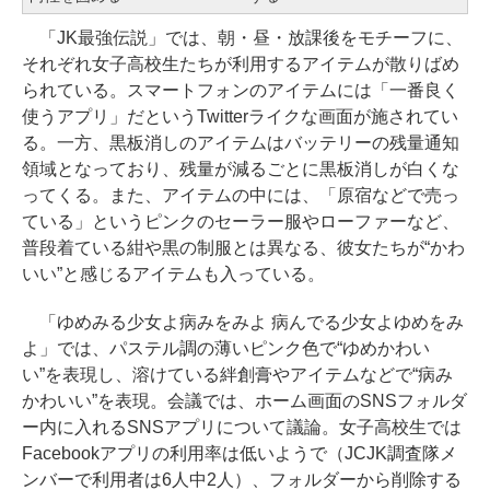
「JK最強伝説」では、朝・昼・放課後をモチーフに、
それぞれ女子高校生たちが利用するアイテムが散りばめ
られている。スマートフォンのアイテムには「一番良く
使うアプリ」だというTwitterライクな画面が施されてい
る。一方、黒板消しのアイテムはバッテリーの残量通知
領域となっており、残量が減るごとに黒板消しが白くな
ってくる。また、アイテムの中には、「原宿などで売っ
ている」というピンクのセーラー服やローファーなど、
普段着ている紺や黒の制服とは異なる、彼女たちが“かわ
いい”と感じるアイテムも入っている。
「ゆめみる少女よ病みをみよ 病んでる少女よゆめをみ
よ」では、パステル調の薄いピンク色で“ゆめかわい
い”を表現し、溶けている絆創膏やアイテムなどで“病み
かわいい”を表現。会議では、ホーム画面のSNSフォルダ
ー内に入れるSNSアプリについて議論。女子高校生では
Facebookアプリの利用率は低いようで（JCJK調査隊メ
ンバーで利用者は6人中2人）、フォルダーから削除する