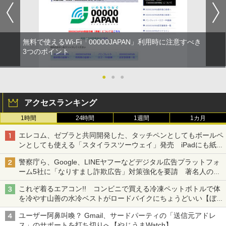
無料で使えるWi-Fi「00000JAPAN」利用時に注意すべき
3つのポイント
●
●
●
アクセスランキング
1時間
24時間
1週間
1カ月
エレコム、ゼブラと共同開発した、タッチペンとしてもボールペ
ンとしても使える「スタイラスツーウェイ」発売 iPadにも紙に
も、持ち替えずに書き込める
警察庁ら、Google、LINEヤフーなどデジタル広告プラットフォ
ーム5社に「なりすまし詐欺広告」対策強化を要請 著名人の写
真や映像を使った投資詐欺などへの対策として
これぞ着るエアコン!! コンビニで買える冷凍ペットボトルで体
を冷やす山善の水冷ベストがロードバイクにちょうどいい【ぼっ
ち・ざ・ろーど！その14】【空いた時間でなにしてる？】
ユーザー阿鼻叫喚？ Gmail、サードパーティの「送信元アドレ
ス」のサポートを打ち切りへ【やじうまWatch】