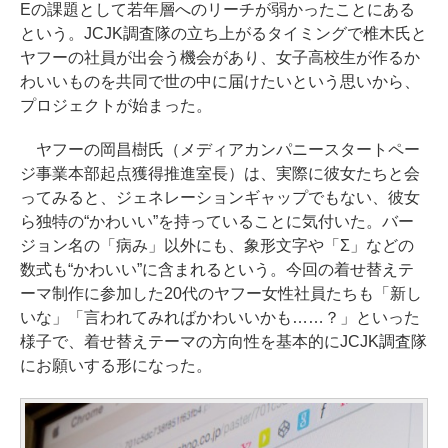
Eの課題として若年層へのリーチが弱かったことにある
という。JCJK調査隊の立ち上がるタイミングで椎木氏と
ヤフーの社員が出会う機会があり、女子高校生が作るか
わいいものを共同で世の中に届けたいという思いから、
プロジェクトが始まった。
ヤフーの岡昌樹氏（メディアカンパニースタートペー
ジ事業本部起点獲得推進室長）は、実際に彼女たちと会
ってみると、ジェネレーションギャップでもない、彼女
ら独特の“かわいい”を持っていることに気付いた。バー
ジョン名の「病み」以外にも、象形文字や「Σ」などの
数式も“かわいい”に含まれるという。今回の着せ替えテ
ーマ制作に参加した20代のヤフー女性社員たちも「新し
いな」「言われてみればかわいいかも……？」といった
様子で、着せ替えテーマの方向性を基本的にJCJK調査隊
にお願いする形になった。