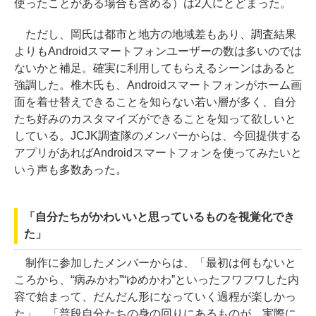
使ったことがある場合も含める）は2人にとどまった。
ただし、岡氏は都市と地方の地域差もあり、調査結果
よりもAndroidスマートフォンユーザーの数は多いのでは
ないかと補足。確実に利用してもらえるシーンはあると
強調した。椎木氏も、Androidスマートフォンがホーム画
面を着せ替えできることを知らない若い層が多く、自分
たち好みのカスタマイズができることを知って欲しいと
している。JCJK調査隊のメンバーからは、今回提供する
アプリがあればAndroidスマートフォンを使ってみたいと
いう声も多数あった。
「自分たちがかわいいと思っているものを視覚化でき
た」
制作に参加したメンバーからは、「最初は何もないと
ころから、“病みかわ”“ゆめかわ”といったフワフワした内
容で始まって、だんだん形になっていく過程が楽しかっ
た」、「普段自分たちの身の回りにあるものが、実際に