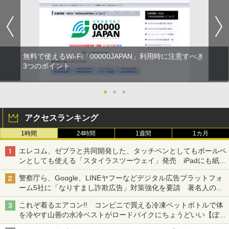
無料で使えるWi-Fi「00000JAPAN」利用時に注意すべき
3つのポイント
●
●
●
アクセスランキング
1時間
24時間
1週間
1カ月
エレコム、ゼブラと共同開発した、タッチペンとしてもボールペ
ンとしても使える「スタイラスツーウェイ」発売 iPadにも紙に
も、持ち替えずに書き込める
警察庁ら、Google、LINEヤフーなどデジタル広告プラットフォ
ーム5社に「なりすまし詐欺広告」対策強化を要請 著名人の写
真や映像を使った投資詐欺などへの対策として
これぞ着るエアコン!! コンビニで買える冷凍ペットボトルで体
を冷やす山善の水冷ベストがロードバイクにちょうどいい【ぼっ
ち・ざ・ろーど！その14】【空いた時間でなにしてる？】