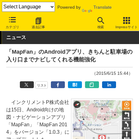
Powered by
Translate
INTERNET Watch
トピック
地図/位置情報
カテゴリ
過去記事
検索
Impressサイト
ニュース
「MapFan」のAndroidアプリ、きちんと駐車場の
入り口までナビしてくれる機能強化
（2015/6/15 15:44）
リスト
インクリメントP株式会社
は15日、Android向けの地
図・ナビゲーションアプリ
「MapFan」「MapFan 201
4」をバージョン「1.0.3」に