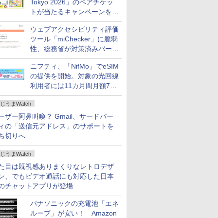
Tokyo 2026」のペアチケッ
トが当たるキャンペーンをX
で実施。8月16日まで
ウェブアクセシビリティ評価
ツール「miChecker」に脆弱
性、総務省が対策済みバージ
ョンへの更新を呼び掛け
ニフティ、「NifMo」でeSIM
の提供を開始。対象の光回線
利用者には11カ月間月額770
円割引のキャンペーン
じうまWatch
ーザー阿鼻叫喚？ Gmail、サードパー
ィの「送信元アドレス」のサポートを
ち切りへ
じうまWatch
た目は既視感ありまくりなレトロデザ
ン、でもビデオ通話にも対応した日本
のチャットアプリが登場
パナソニックの充電池「エネ
ループ」が安い！ Amazon