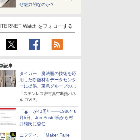
ぜ魅力的なのか？
NTERNET Watch をフォローする
新記事
タイガー、魔法瓶の技術を応
用した断熱材をデータセンタ
ーに提供、東急グループの実
証実験で
「ステンレス密封真空断熱パネ
ル TIVIP」
「.jp」が40周年――1986年8
月5日、Jon Postel氏から村
井純氏に委任
ニフティ、「Maker Faire