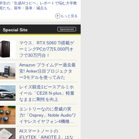
学生の「生成AIコピペ」レポートで悩む大学教
員たち。留年・落単・減点も
もっと見る
Special Site
マウス、RTX 5060 Ti搭載ゲ
ーミングPCが7万5,000円オ
フで30万円台！
Amazon プライムデー過去最
安! Anker注目プロジェクタ
ー3モデルを使ってみた
レイズ鍛造1ピースアルミホ
イール「CE28 N-plus」軽量
なままに剛性を向上
エントリーなのに脅威の実
力!「Osprey」Noble Audioワ
イヤレスイヤフォン4機種を
一気に聴く
AIスマートノートの
iFLYTEK「AINOTE 2」はな