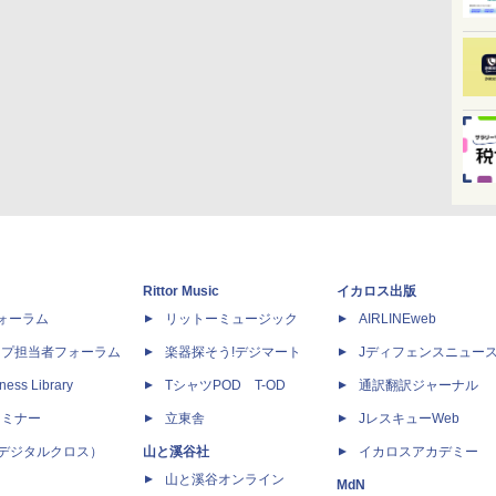
Rittor Music
イカロス出版
dフォーラム
リットーミュージック
AIRLINEweb
ップ担当者フォーラム
楽器探そう!デジマート
Jディフェンスニュー
ness Library
TシャツPOD T-OD
通訳翻訳ジャーナル
セミナー
立東舎
JレスキューWeb
 X（デジタルクロス）
山と溪谷社
イカロスアカデミー
山と溪谷オンライン
MdN