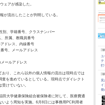
ルウェアが感染した。
報が流出したことが判明している。
、性別、学籍番号、クラスナンバー
氏名、所属、教職員番号
ルアドレス、内線番号
員番号、メールアドレス
や
ユ
テ
のメールアドレス
打
おり、これら以外の個人情報の流出は現時点では
や
調査を進めているとしている。現時点でダイレクト
見
イ
は受けていない。
発
稲田大学健康保険組合被保険者に対して、医療費通
いよう周知を実施。6月8日には事務用PC利用者