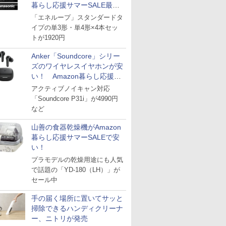
暮らし応援サマーSALE最終
日
「エネループ」スタンダードタ
イプの単3形・単4形×4本セッ
トが1920円
Anker「Soundcore」シリー
ズのワイヤレスイヤホンが安
い！ Amazon暮らし応援サ
マーSALE
アクティブノイキャン対応
「Soundcore P31i」が4990円
など
山善の食器乾燥機がAmazon
暮らし応援サマーSALEで安
い！
プラモデルの乾燥用途にも人気
で話題の「YD-180（LH）」が
セール中
手の届く場所に置いてサッと
掃除できるハンディクリーナ
ー、ニトリが発売