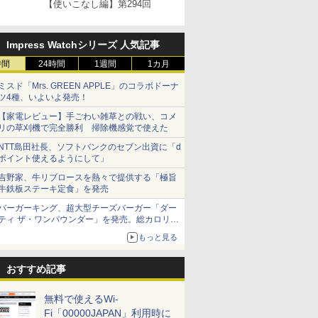
【使いこなし編】第294回
Impress Watchシリーズ 人気記事
時間
24時間
1週間
1カ月
ミスド「Mrs. GREEN APPLE」のコラボドーナ
ツ4種、いよいよ発売！
【家電レビュー】手ごわい雑草との戦い、コメ
リの草刈機で完全勝利 掃除機感覚で使えた
NTT島田社長、ソフトバンクのセブン出資に「d
ポイント使えるようにして」
吉野家、牛リブロースを熱々で提供する「極旨
牛鉄板ステーキ定食」を発売
バーガーキング、超大型チーズバーガー「ダー
ティ ザ・ワンパウンダー」を発売。総カロリー
約1656kcal、総重量約527g！
もっと見る
おすすめ記事
無料で使えるWi-
Fi「00000JAPAN」利用時に