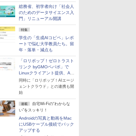
総務省、初学者向け「社会人
のためのデータサイエンス入
門」リニューアル開講
特集
学生の「生成AIコピペ」レポ
ートで悩む大学教員たち。留
年・落単・減点も
「ロリポップ！ゼロトラスト
リンク byGMOペパボ」で
Linuxクライアント提供、AI
エージェントの接続が容易に
同時に「ロリポップ！AIエージ
ェントクラウド」との連携も開
始
自宅Wi-Fiの“わからな
連載
い”をスッキリ！
Androidの写真と動画をMac
にUSBケーブル接続でバック
アップする