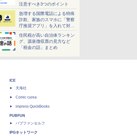
注意すべき3つのポイント
急増する国際電話による特殊
詐欺、家族のスマホに「警察
庁推奨アプリ」を入れて対策
しよう！
住民税が高い自治体ランキン
グ、源泉徴収票の見方など
「税金の話」まとめ
ICE
天海社
ス
Comic curea
impress QuickBooks
PUBFUN
パブファンセルフ
IPGネットワーク