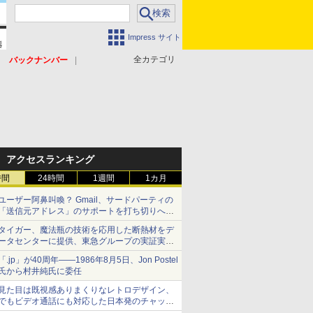
Impress サイト
全カテゴリ
バックナンバー
アクセスランキング
時間
24時間
1週間
1カ月
ユーザー阿鼻叫喚？ Gmail、サードパーティの
「送信元アドレス」のサポートを打ち切りへ
【やじうまWatch】
タイガー、魔法瓶の技術を応用した断熱材をデ
ータセンターに提供、東急グループの実証実験
で 「ステンレス密封真空断熱パネル TIVIP」
「.jp」が40周年――1986年8月5日、Jon Postel
氏から村井純氏に委任
見た目は既視感ありまくりなレトロデザイン、
でもビデオ通話にも対応した日本発のチャット
アプリが登場【やじうまWatch】