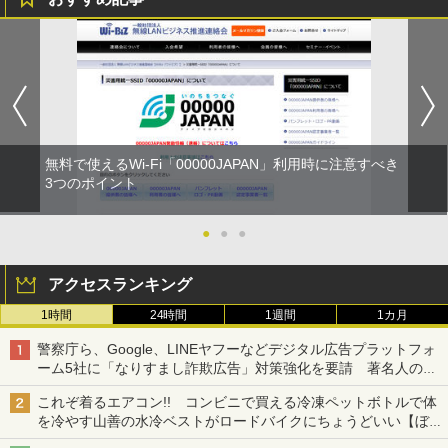
無料で使えるWi-Fi「00000JAPAN」利用時に注意すべき
3つのポイント
●
●
●
アクセスランキング
1時間
24時間
1週間
1カ月
警察庁ら、Google、LINEヤフーなどデジタル広告プラットフォ
ーム5社に「なりすまし詐欺広告」対策強化を要請 著名人の写
真や映像を使った投資詐欺などへの対策として
これぞ着るエアコン!! コンビニで買える冷凍ペットボトルで体
を冷やす山善の水冷ベストがロードバイクにちょうどいい【ぼっ
ち・ざ・ろーど！その14】【空いた時間でなにしてる？】