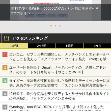
無料で使えるWi-Fi「00000JAPAN」利用時に注意すべき
3つのポイント
●
●
●
アクセスランキング
1時間
24時間
1週間
1カ月
エレコム、ゼブラと共同開発した、タッチペンとしてもボールペ
ンとしても使える「スタイラスツーウェイ」発売 iPadにも紙に
も、持ち替えずに書き込める
ユーザー阿鼻叫喚？ Gmail、サードパーティの「送信元アドレ
ス」のサポートを打ち切りへ【やじうまWatch】
タイガー、魔法瓶の技術を応用した断熱材をデータセンターに提
供、東急グループの実証実験で 「ステンレス密封真空断熱パネ
ル TIVIP」
消費者庁、希少な商品を安く販売すると見せかける偽通販サイト
に注意喚起、サイト名とドメイン名を公表
Synology、non-ECC DDR4メモリ採用により低コスト化した