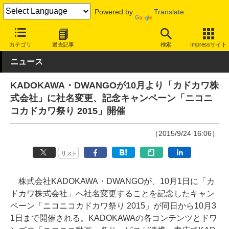
Powered by
Translate
INTERNET Watch
トピック
業界動向
企業
カテゴリ
過去記事
検索
Impressサイト
ニュース
KADOKAWA・DWANGOが10月より「カドカワ株
式会社」に社名変更、記念キャンペーン「ニコニ
コカドカワ祭り 2015」開催
（2015/9/24 16:06）
リスト
株式会社KADOKAWA・DWANGOが、10月1日に「カ
ドカワ株式会社」へ社名変更することを記念したキャン
ペーン「ニコニコカドカワ祭り 2015」が同日から10月3
1日まで開催される。KADOKAWAの各コンテンツとドワ