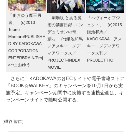
「まおゆう魔王勇
「へヴィーオブジ
「劇場版 とある魔
者」 (c)2013
ェクト」 (c)2015
術の禁書目録 -エン
Touno
鎌池和馬／
デュミオンの奇
Mamare/PUBLISHE
KADOKAWA アス
蹟-」 (c)鎌池和馬
D BY KADOKAWA
キー・メディアワ
／アスキー・メデ
CORPORATION
ークス刊／
ィアワークス／
ENTERBRAIN/Proj
PROJECT HO
PROJECT-INDEX
ectまおゆう
MOVIE
さらに、KADOKAWAの各ECサイトや電子書籍ストア
「BOOK☆WALKER」のキャンペーンを10月1日から実
施予定。キャンペーン期間中に実施する連携企画は、キ
ャンペーンサイトで随時公開する。
（磯谷 智仁）