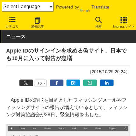
Powered by
Translate
INTERNET Watch
トピック
セキュリティ
詐欺/フィッシング
カテゴリ
過去記事
検索
Impressサイト
ニュース
Apple IDのサインインを求める偽サイト、日本で
も10月に入って報告が急増
（2015/10/29 20:24）
リスト
Apple IDの詐取を目的としたフィッシングメールやフ
ィッシングサイトの報告が増えているとして、フィッシ
ング対策協議会が28日、緊急情報を出した。