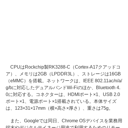
CPUはRockchip製RK3288-C（Cortex-A17クアッドコ
ア）、メモリは2GB（LPDDR3L）、ストレージは16GB
（eMMC）を搭載。ネットワークは、IEEE 802.11ac/n/a/
g/bに対応したデュアルバンドWi-Fiのほか、Bluetooth 4.
0に対応する。コネクターは、HDMIポート×1、USB 2.0
ポート×1、電源ポート×1搭載されている。本体サイズ
は、123×31×17mm（横×高さ×厚さ）、重さは75g。
また、Googleでは同日、Chrome OSデバイスを業務用
端末やデジタルサイネージ用途で利用するためのリモー