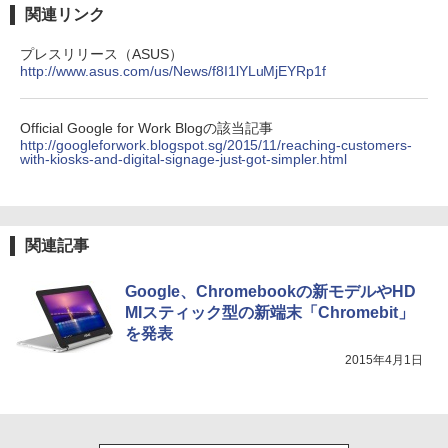
関連リンク
プレスリリース（ASUS）
http://www.asus.com/us/News/f8I1lYLuMjEYRp1f
Official Google for Work Blogの該当記事
http://googleforwork.blogspot.sg/2015/11/reaching-customers-
with-kiosks-and-digital-signage-just-got-simpler.html
関連記事
Google、Chromebookの新モデルやHD
MIスティック型の新端末「Chromebit」
を発表
2015年4月1日