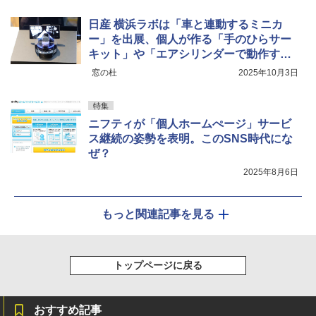
日産 横浜ラボは「車と連動するミニカ
ー」を出展、個人が作る「手のひらサー
キット」や「エアシリンダーで動作する
ロボット」も
窓の杜
2025年10月3日
特集
ニフティが「個人ホームぺージ」サービ
ス継続の姿勢を表明。このSNS時代にな
ぜ？
2025年8月6日
もっと関連記事を見る
トップページに戻る
おすすめ記事