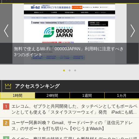
無料で使えるWi-Fi「00000JAPAN」利用時に注意すべき
3つのポイント
●
●
●
アクセスランキング
1時間
24時間
1週間
1カ月
エレコム、ゼブラと共同開発した、タッチペンとしてもボールペ
ンとしても使える「スタイラスツーウェイ」発売 iPadにも紙に
も、持ち替えずに書き込める
ユーザー阿鼻叫喚？ Gmail、サードパーティの「送信元アドレ
ス」のサポートを打ち切りへ【やじうまWatch】
タイガー、魔法瓶の技術を応用した断熱材をデータセンターに提