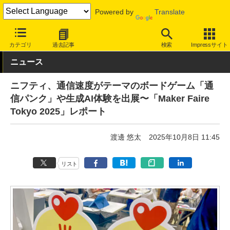
Powered by
Translate
INTERNET Watch
イベント
その他
カテゴリ
過去記事
検索
Impressサイト
ニュース
ニフティ、通信速度がテーマのボードゲーム「通
信パンク」や生成AI体験を出展〜「Maker Faire
Tokyo 2025」レポート
渡邊 悠太
2025年10月8日 11:45
リスト