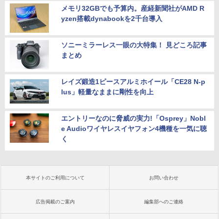
メモリ32GBでも予算内。産経新聞社がAMD R
yzen搭載dynabookを2千台導入
ソニーミラーレス一眼の大特集！ 見どころ記事
まとめ
レイズ鍛造1ピースアルミホイール「CE28 N-p
lus」軽量なままに剛性を向上
エントリーなのに脅威の実力!「Osprey」Nobl
e Audioワイヤレスイヤフォン4機種を一気に聴
く
本サイトのご利用について
お問い合わせ
広告掲載のご案内
編集部へのご連絡