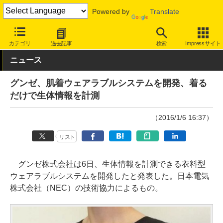
Powered by
Translate
INTERNET Watch
ハードウェア
デバイス
その他
カテゴリ
過去記事
検索
Impressサイト
ニュース
グンゼ、肌着ウェアラブルシステムを開発、着る
だけで生体情報を計測
（2016/1/6 16:37）
リスト
グンゼ株式会社は6日、生体情報を計測できる衣料型
ウェアラブルシステムを開発したと発表した。日本電気
株式会社（NEC）の技術協力によるもの。