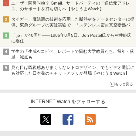
ユーザー阿鼻叫喚？ Gmail、サードパーティの「送信元アドレ
ス」のサポートを打ち切りへ【やじうまWatch】
タイガー、魔法瓶の技術を応用した断熱材をデータセンターに提
供、東急グループの実証実験で 「ステンレス密封真空断熱パネ
ル TIVIP」
「.jp」が40周年――1986年8月5日、Jon Postel氏から村井純氏
に委任
学生の「生成AIコピペ」レポートで悩む大学教員たち。留年・落
単・減点も
見た目は既視感ありまくりなレトロデザイン、でもビデオ通話に
も対応した日本発のチャットアプリが登場【やじうまWatch】
もっと見る
INTERNET Watch をフォローする