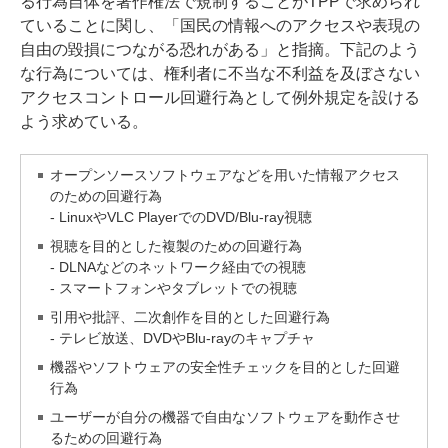
る行為自体を著作権法で規制することがTPPで求められ
ていることに関し、「国民の情報へのアクセスや表現の
自由の毀損につながる恐れがある」と指摘。下記のよう
な行為については、権利者に不当な不利益を及ぼさない
アクセスコントロール回避行為として例外規定を設ける
よう求めている。
オープンソースソフトウェアなどを用いた情報アクセス
のための回避行為
- LinuxやVLC PlayerでのDVD/Blu-ray視聴
視聴を目的とした複製のための回避行為
- DLNAなどのネットワーク経由での視聴
- スマートフォンやタブレットでの視聴
引用や批評、二次創作を目的とした回避行為
- テレビ放送、DVDやBlu-rayのキャプチャ
機器やソフトウェアの安全性チェックを目的とした回避
行為
ユーザーが自分の機器で自由なソフトウェアを動作させ
るための回避行為