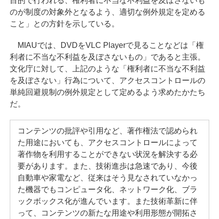
目的で行われる、権利者に不当な不利益を及ぼさないも
のが制度の対象外となるよう、適切な例外規定を定める
こと」との方針を示している。
MIAUでは、DVDをVLC Playerで見ることなどは「権
利者に不当な不利益を及ぼさないもの」であると主張。
文化庁に対して、上記のような「権利者に不当な不利益
を及ぼさない」行為について、アクセスコントロールの
単純回避規制の例外規定として定めるよう求めたかたち
だ。
コンテンツの批評や引用など、著作権法で認められ
た用途においても、アクセスコントロールによって
著作物を利用することができない状況を解決する必
要があります。また、技術進歩は急速であり、今後
自動車や家電など、従来はそう見なされていなかっ
た機器でもコンピュータ化、ネットワーク化、ブラ
ックボックス化が進んでいます。また技術革新に伴
って、コンテンツの新たな用途や利用形態が開拓さ