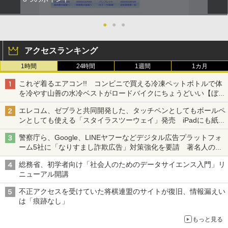
●
●
●
アクセスランキング
1時間
24時間
1週間
1カ月
これぞ着るエアコン!! コンビニで買える冷凍ペットボトルで体
を冷やす山善の水冷ベストがロードバイクにちょうどいい【ぼっ
ち・ざ・ろーど！その14】【空いた時間でなにしてる？】
エレコム、ゼブラと共同開発した、タッチペンとしてもボールペ
ンとしても使える「スタイラスツーウェイ」発売 iPadにも紙に
も、持ち替えずに書き込める
警察庁ら、Google、LINEヤフーなどデジタル広告プラットフォ
ーム5社に「なりすまし詐欺広告」対策強化を要請 著名人の写
真や映像を使った投資詐欺などへの対策として
総務省、初学者向け「社会人のためのデータサイエンス入門」リ
ニューアル開講
不正アクセスを受けていた将棋連盟のサイトが復旧、情報漏えい
は「痕跡なし」
もっと見る