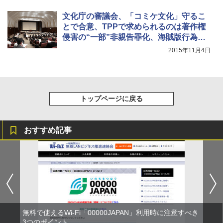
文化庁の審議会、「コミケ文化」守るこ
とで合意、TPPで求められるのは著作権
侵害の“一部”非親告罪化、海賊版行為に
限定・二次創作は除外すべきとのスタン
2015年11月4日
ス
トップページに戻る
おすすめ記事
無料で使えるWi-Fi「00000JAPAN」利用時に注意すべき
3つのポイント