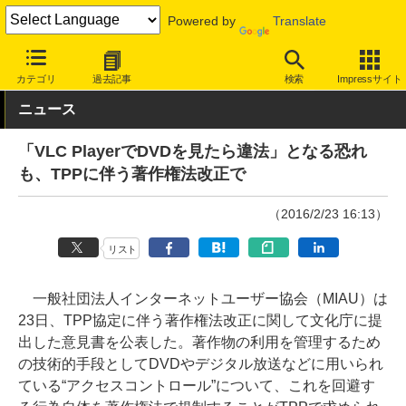
Powered by
Translate
INTERNET Watch
トピック
業界動向
著作権
カテゴリ
過去記事
検索
Impressサイト
ニュース
「VLC PlayerでDVDを見たら違法」となる恐れ
も、TPPに伴う著作権法改正で
（2016/2/23 16:13）
リスト
一般社団法人インターネットユーザー協会（MIAU）は
23日、TPP協定に伴う著作権法改正に関して文化庁に提
出した意見書を公表した。著作物の利用を管理するため
の技術的手段としてDVDやデジタル放送などに用いられ
ている“アクセスコントロール”について、これを回避す