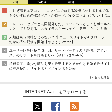
1時間
24時間
1週間
1カ月
これぞ着るエアコン!! コンビニで買える冷凍ペットボトルで体
を冷やす山善の水冷ベストがロードバイクにちょうどいい【ぼっ
ち・ざ・ろーど！その14】【空いた時間でなにしてる？】
エレコム、ゼブラと共同開発した、タッチペンとしてもボールペ
ンとしても使える「スタイラスツーウェイ」発売 iPadにも紙に
も、持ち替えずに書き込める
人類はもうお呼びじゃない？ 米ニュースサイトがAIクローラー
対象の広告配信を開始【やじうまWatch】
ユーザー阿鼻叫喚？ Gmail、サードパーティの「送信元アドレ
ス」のサポートを打ち切りへ【やじうまWatch】
消費者庁、希少な商品を安く販売すると見せかける偽通販サイト
に注意喚起、サイト名とドメイン名を公表
もっと見る
INTERNET Watch をフォローする