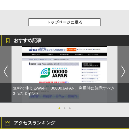
トップページに戻る
おすすめ記事
無料で使えるWi-Fi「00000JAPAN」利用時に注意すべき
3つのポイント
●
●
●
アクセスランキング