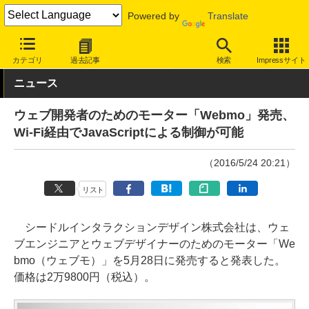
Powered by
Translate
INTERNET Watch
トピック
IoT
カテゴリ
過去記事
検索
Impressサイト
ニュース
ウェブ開発者のためのモーター「Webmo」発売、
Wi-Fi経由でJavaScriptによる制御が可能
（2016/5/24 20:21）
リスト
シードルインタラクションデザイン株式会社は、ウェ
ブエンジニアとウェブデザイナーのためのモーター「We
bmo（ウェブモ）」を5月28日に発売すると発表した。
価格は2万9800円（税込）。