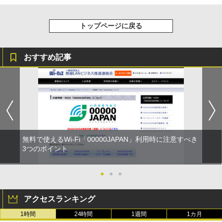
トップページに戻る
おすすめ記事
無料で使えるWi-Fi「00000JAPAN」利用時に注意すべき
3つのポイント
●
●
●
アクセスランキング
1時間
24時間
1週間
1カ月