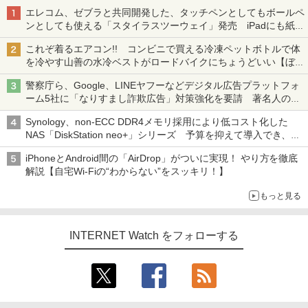
エレコム、ゼブラと共同開発した、タッチペンとしてもボールペ
ンとしても使える「スタイラスツーウェイ」発売 iPadにも紙に
も、持ち替えずに書き込める
これぞ着るエアコン!! コンビニで買える冷凍ペットボトルで体
を冷やす山善の水冷ベストがロードバイクにちょうどいい【ぼっ
ち・ざ・ろーど！その14】【空いた時間でなにしてる？】
警察庁ら、Google、LINEヤフーなどデジタル広告プラットフォ
ーム5社に「なりすまし詐欺広告」対策強化を要請 著名人の写
真や映像を使った投資詐欺などへの対策として
Synology、non-ECC DDR4メモリ採用により低コスト化した
NAS「DiskStation neo+」シリーズ 予算を抑えて導入でき、
ECCメモリへのアップグレードも可能
iPhoneとAndroid間の「AirDrop」がついに実現！ やり方を徹底
解説【自宅Wi-Fiの“わからない”をスッキリ！】
もっと見る
INTERNET Watch をフォローする