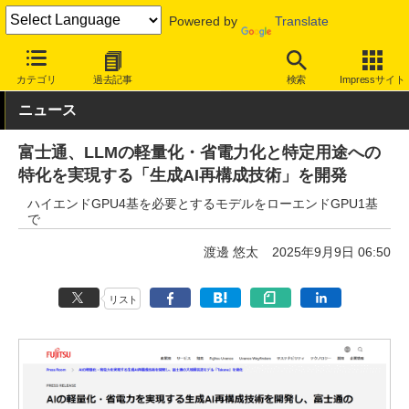
Powered by
Translate
INTERNET Watch
トピック
AI
カテゴリ
過去記事
検索
Impressサイト
ニュース
富士通、LLMの軽量化・省電力化と特定用途への
特化を実現する「生成AI再構成技術」を開発
ハイエンドGPU4基を必要とするモデルをローエンドGPU1基
で
渡邊 悠太
2025年9月9日 06:50
リスト