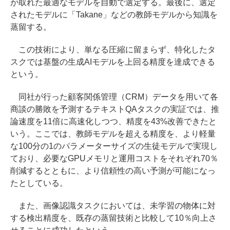
が取れた最適なモデルを自動で選定する。最後に、選定
されたモデルに「Takane」などの教師モデルから知識を
蒸留する。
この技術により、単なる圧縮に留まらず、特化したタ
スクでは基盤の生成AIモデルを上回る精度を達成できる
という。
同社が行った顧客関係管理（CRM）データを用いて各
商談の勝敗を予測するテキストQAタスクの実証では、推
論速度を11倍に高速化しつつ、精度を43%改善できたと
いう。ここでは、教師モデルを超える精度を、より軽量
な100分の1のパラメーターサイズの生徒モデルで実現し
ており、必要なGPUメモリと運用コストをそれぞれ70％
削減するとともに、より信頼性の高い予測が可能になっ
たとしている。
また、画像認識タスクにおいては、未学習の物体に対
する検出精度を、既存の蒸留技術と比較して10％向上さ