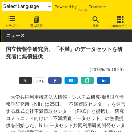
Powered by
Translate
INTERNET Watch
トピック
業界動向
その他
カテゴリ
過去記事
検索
Impressサイト
ニュース
国立情報学研究所、「不満」のデータセットを研
究者に無償提供
（2016/5/25 16:20）
リスト
大学共同利用機関法人情報・システム研究機構国立情
報学研究所（NII）は25日、「不満買取センター」を運営
する株式会社不満買取センター（FKC）と提携し、研究
コミュニティ向けに「不満調査データセット」の無償提
供を開始した。NIIデータセット共同利用研究開発センタ