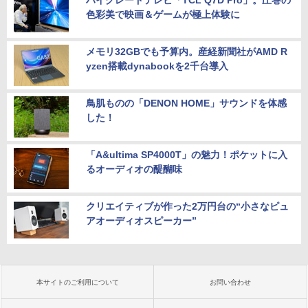
ハイグレードテレビ「TCL Q7D Pro」。圧巻の
色彩美で映画＆ゲームが極上体験に
メモリ32GBでも予算内。産経新聞社がAMD R
yzen搭載dynabookを2千台導入
鳥肌ものの「DENON HOME」サウンドを体感
した！
「A&ultima SP4000T」の魅力！ポケットに入
るオーディオの醍醐味
クリエイティブが作った2万円台の“小さなピュ
アオーディオスピーカー”
本サイトのご利用について
お問い合わせ