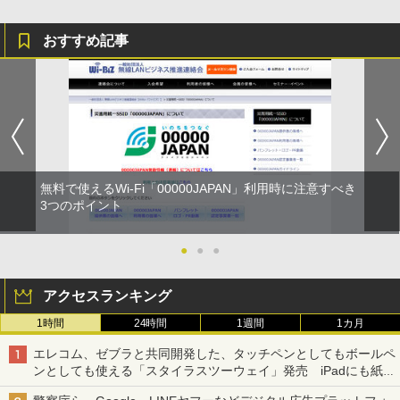
おすすめ記事
無料で使えるWi-Fi「00000JAPAN」利用時に注意すべき
3つのポイント
●
●
●
アクセスランキング
1時間
24時間
1週間
1カ月
エレコム、ゼブラと共同開発した、タッチペンとしてもボールペ
ンとしても使える「スタイラスツーウェイ」発売 iPadにも紙に
も、持ち替えずに書き込める