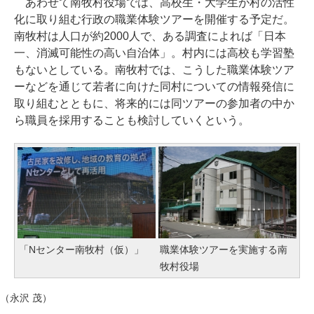
あわせて南牧村役場では、高校生・大学生が村の活性
化に取り組む行政の職業体験ツアーを開催する予定だ。
南牧村は人口が約2000人で、ある調査によれば「日本
一、消滅可能性の高い自治体」。村内には高校も学習塾
もないとしている。南牧村では、こうした職業体験ツア
ーなどを通じて若者に向けた同村についての情報発信に
取り組むとともに、将来的には同ツアーの参加者の中か
ら職員を採用することも検討していくという。
「Nセンター南牧村（仮）」
職業体験ツアーを実施する南
牧村役場
（永沢 茂）