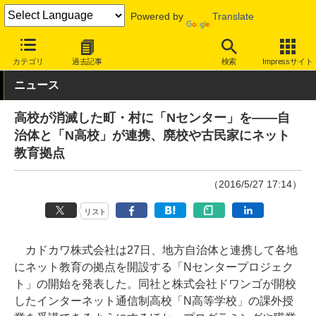
Powered by
Translate
INTERNET Watch
トピック
業界動向
教育
カテゴリ
過去記事
検索
Impressサイト
ニュース
高校が消滅した町・村に「Nセンター」を――自
治体と「N高校」が連携、廃校や古民家にネット
教育拠点
（2016/5/27 17:14）
リスト
カドカワ株式会社は27日、地方自治体と連携して各地
にネット教育の拠点を開設する「Nセンタープロジェク
ト」の開始を発表した。同社と株式会社ドワンゴが開校
したインターネット通信制高校「N高等学校」の課外授