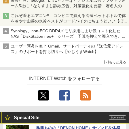
警察庁ら、Google、LINEヤフーなどデジタル広告プラットフォ
ーム5社に「なりすまし詐欺広告」対策強化を要請 著名人の写
真や映像を使った投資詐欺などへの対策として
これぞ着るエアコン!! コンビニで買える冷凍ペットボトルで体
を冷やす山善の水冷ベストがロードバイクにちょうどいい【ぼっ
ち・ざ・ろーど！その14】【空いた時間でなにしてる？】
Synology、non-ECC DDR4メモリ採用により低コスト化した
NAS「DiskStation neo+」シリーズ 予算を抑えて導入でき、
ECCメモリへのアップグレードも可能
ユーザー阿鼻叫喚？ Gmail、サードパーティの「送信元アドレ
ス」のサポートを打ち切りへ【やじうまWatch】
もっと見る
INTERNET Watch をフォローする
Special Site
鳥肌ものの「DENON HOME」サウンドを体感