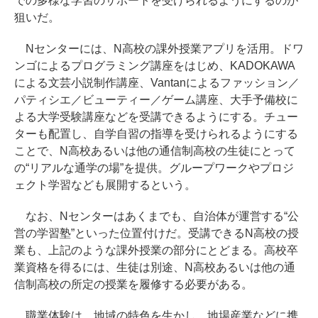
での多様な学習のサポートを受けられるようにするのが
狙いだ。
Nセンターには、N高校の課外授業アプリを活用。ドワ
ンゴによるプログラミング講座をはじめ、KADOKAWA
による文芸小説制作講座、Vantanによるファッション／
パティシエ／ビューティー／ゲーム講座、大手予備校に
よる大学受験講座などを受講できるようにする。チュー
ターも配置し、自学自習の指導を受けられるようにする
ことで、N高校あるいは他の通信制高校の生徒にとって
の“リアルな通学の場”を提供。グループワークやプロジ
ェクト学習なども展開するという。
なお、Nセンターはあくまでも、自治体が運営する“公
営の学習塾”といった位置付けだ。受講できるN高校の授
業も、上記のような課外授業の部分にとどまる。高校卒
業資格を得るには、生徒は別途、N高校あるいは他の通
信制高校の所定の授業を履修する必要がある。
職業体験は、地域の特色を生かし、地場産業などに携