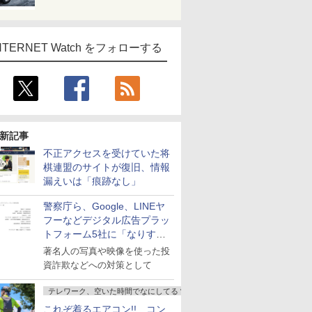
NTERNET Watch をフォローする
新記事
不正アクセスを受けていた将
棋連盟のサイトが復旧、情報
漏えいは「痕跡なし」
警察庁ら、Google、LINEヤ
フーなどデジタル広告プラッ
トフォーム5社に「なりすま
し詐欺広告」対策強化を要請
著名人の写真や映像を使った投
資詐欺などへの対策として
テレワーク、空いた時間でなにしてる？
これぞ着るエアコン!! コン