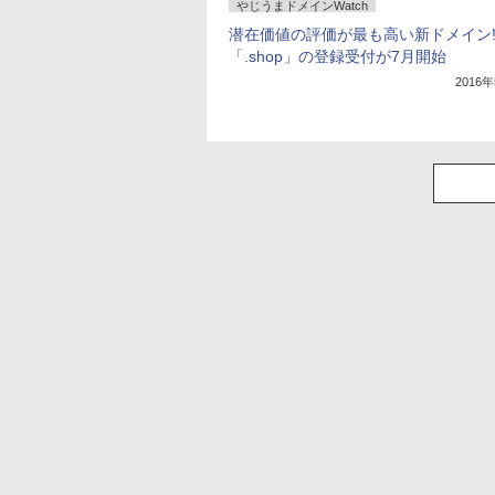
やじうまドメインWatch
潜在価値の評価が最も高い新ドメイン
「.shop」の登録受付が7月開始
2016