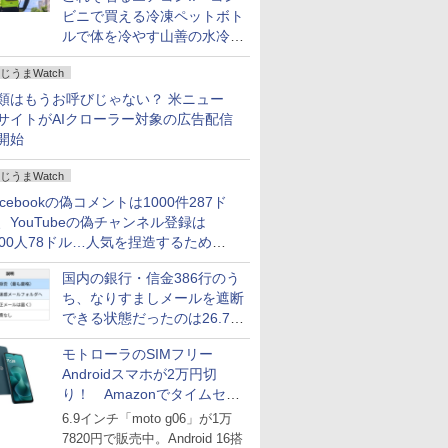
ビニで買える冷凍ペットボト
ルで体を冷やす山善の水冷ベ
ストがロードバイクにちょう
じうまWatch
どいい【ぼっち・ざ・ろー
ど！その14】
類はもうお呼びじゃない？ 米ニュー
サイトがAIクローラー対象の広告配信
開始
じうまWatch
acebookの偽コメントは1000件287ド
、YouTubeの偽チャンネル登録は
000人78ドル…人気を捏造するための
格リストが公開中
国内の銀行・信金386行のう
ち、なりすましメールを遮断
できる状態だったのは26.7％
にとどまる～GMOブランド
モトローラのSIMフリー
セキュリティ調査
Androidスマホが2万円切
り！ Amazonでタイムセー
ル
6.9インチ「moto g06」が1万
7820円で販売中。Android 16搭