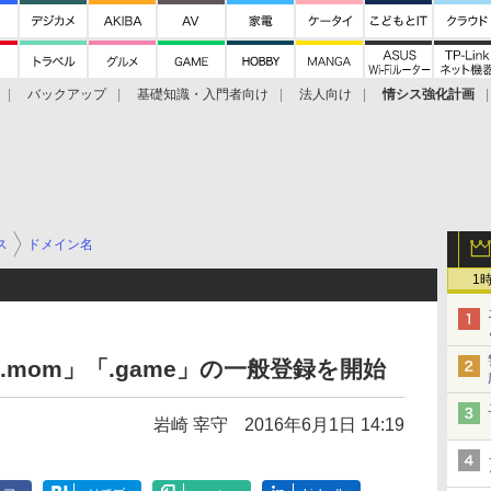
バックアップ
基礎知識・入門者向け
法人向け
情シス強化計画
ス
ドメイン名
1
「.mom」「.game」の一般登録を開始
岩崎 宰守
2016年6月1日 14:19