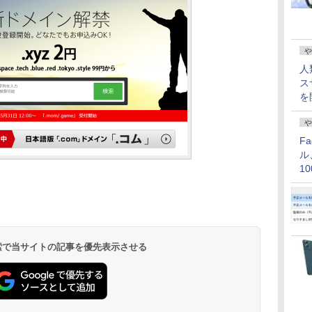
や
人
ス
を
や
F
ル
1
価
 検索で当サイトの記事を優先表示させる