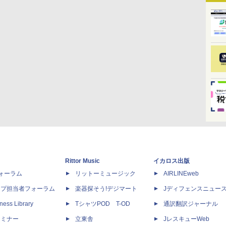
Rittor Music
イカロス出版
dフォーラム
リットーミュージック
AIRLINEweb
ップ担当者フォーラム
楽器探そう!デジマート
Jディフェンスニュー
ness Library
TシャツPOD T-OD
通訳翻訳ジャーナル
セミナー
立東舎
JレスキューWeb