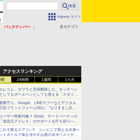
Impress サイト
全カテゴリ
バックナンバー
アクセスランキング
時間
24時間
1週間
1カ月
エレコム、ゼブラと共同開発した、タッチペン
としてもボールペンとしても使える「スタイラ
スツーウェイ」発売 iPadにも紙にも、持ち替
警察庁ら、Google、LINEヤフーなどデジタル
えずに書き込める
広告プラットフォーム5社に「なりすまし詐欺
広告」対策強化を要請 著名人の写真や映像を
ユーザー阿鼻叫喚？ Gmail、サードパーティの
使った投資詐欺などへの対策として
「送信元アドレス」のサポートを打ち切りへ
【やじうまWatch】
これぞ着るエアコン!! コンビニで買える冷凍ペ
ットボトルで体を冷やす山善の水冷ベストがロ
ードバイクにちょうどいい【ぼっち・ざ・ろー