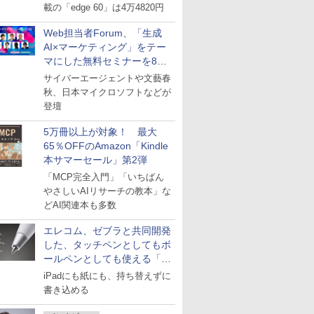
載の「edge 60」は4万4820円
Web担当者Forum、「生成
AI×マーケティング」をテー
マにした無料セミナーを8月
27日にオンライン開催
サイバーエージェントや文藝春
秋、日本マイクロソフトなどが
登壇
5万冊以上が対象！ 最大
65％OFFのAmazon「Kindle
本サマーセール」第2弾
「MCP完全入門」「いちばん
やさしいAIリサーチの教本」な
どAI関連本も多数
エレコム、ゼブラと共同開発
した、タッチペンとしてもボ
ールペンとしても使える「ス
タイラスツーウェイ」発売
iPadにも紙にも、持ち替えずに
書き込める