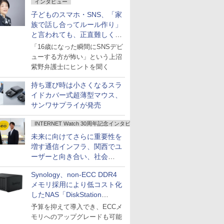
インタビュー
子どものスマホ・SNS、「家
族で話し合ってルール作り」
と言われても、正直難しくな
いですか？
「16歳になった瞬間にSNSデビ
ューする方が怖い」という上沼
紫野弁護士にヒントを聞く
持ち運び時は小さくなるスラ
イドカバー式超薄型マウス、
サンワサプライが発売
INTERNET Watch 30周年記念インタビュー
未来に向けてさらに重要性を
増す通信インフラ、関西でユ
ーザーと向き合い、社会
の“あたらしい”を起動し続け
Synology、non-ECC DDR4
る～オプテージ
メモリ採用により低コスト化
したNAS「DiskStation
neo+」シリーズ
予算を抑えて導入でき、ECCメ
モリへのアップグレードも可能