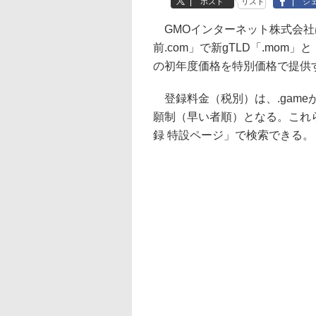
ポスト
リスト
シ
GMOインターネット株式会社
前.com」で新gTLD「.mom」
の初年度価格を特別価格で提供す
登録料金（税別）は、.gameが年
願制（早い者順）となる。これら
録 特設ページ」で検索できる。