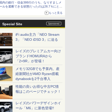
国内の銀行・信金386行のうち、なりすましメ
ど！その14】【空いた時間でなにしてる？】
ールを遮断できる状態だったのは26.7％にとど
まる～GMOブランドセキュリティ調査
もっと見る
Special Site
iFi audio主力「NEO Stream
3」「NEO iDSD 3」に迫る
レイズのプレミアムカー向け
ブランドHOMURAから
「2×9R」が登場！
メモリ32GBでも予算内。産
経新聞社がAMD Ryzen搭載
dynabookを2千台導入
性能の良いお得な中古PC情
報はこのページでチェック！
レイズのパワーデザインホイ
ール「M6」に新色登場!!