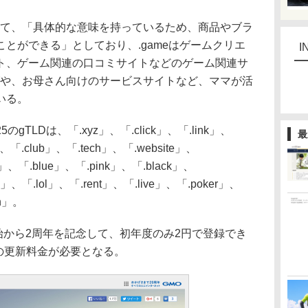
について、「具体的な意味を持っているため、商品やブラ
とができる」としており、.gameはゲームクリエ
I
ト、ゲーム関連の口コミサイトなどのゲーム関連サ
グや、お母さん向けのサービスサイトなど、ママが活
いる。
LDは、「.xyz」、「.click」、「.link」、
最
」、「.club」、「.tech」、「.website」、
ed」、「.blue」、「.pink」、「.black」、
s」、「.lol」、「.rent」、「.live」、「.poker」、
rn」。
始から2周年を記念して、初年度のみ2円で登録でき
円の更新料金が必要となる。