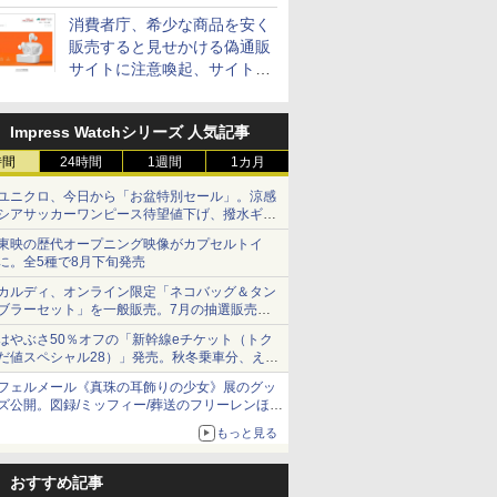
消費者庁、希少な商品を安く
販売すると見せかける偽通販
サイトに注意喚起、サイト名
とドメイン名を公表
Impress Watchシリーズ 人気記事
時間
24時間
1週間
1カ月
ユニクロ、今日から「お盆特別セール」。涼感
シアサッカーワンピース待望値下げ、撥水ギア
ショーツは1990円に
東映の歴代オープニング映像がカプセルトイ
に。全5種で8月下旬発売
カルディ、オンライン限定「ネコバッグ＆タン
ブラーセット」を一般販売。7月の抽選販売の
当選無効分
はやぶさ50％オフの「新幹線eチケット（トク
だ値スペシャル28）」発売。秋冬乗車分、えき
ねっと限定
フェルメール《真珠の耳飾りの少女》展のグッ
ズ公開。図録/ミッフィー/葬送のフリーレンほ
か、注目ブランドコラボが実現
もっと見る
おすすめ記事