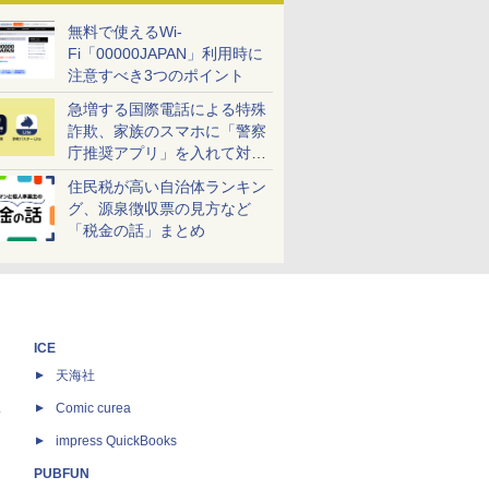
無料で使えるWi-
Fi「00000JAPAN」利用時に
注意すべき3つのポイント
急増する国際電話による特殊
詐欺、家族のスマホに「警察
庁推奨アプリ」を入れて対策
しよう！
住民税が高い自治体ランキン
グ、源泉徴収票の見方など
「税金の話」まとめ
ICE
天海社
ス
Comic curea
impress QuickBooks
PUBFUN