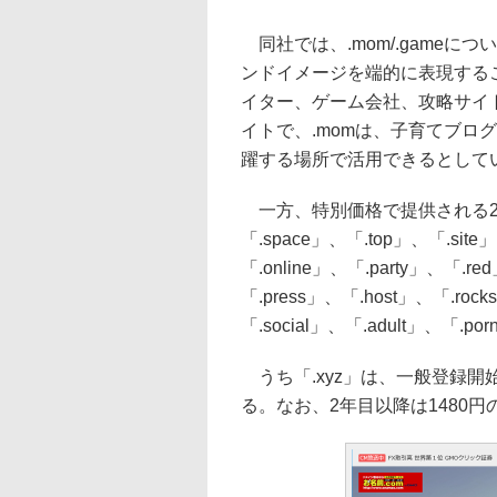
同社では、.mom/.game
ンドイメージを端的に表現するこ
イター、ゲーム会社、攻略サイ
イトで、.momは、子育てブロ
躍する場所で活用できるとして
一方、特別価格で提供される25のgT
「.space」、「.top」、「.site
「.online」、「.party」、「.r
「.press」、「.host」、「.rock
「.social」、「.adult」、「.po
うち「.xyz」は、一般登録開
る。なお、2年目以降は1480