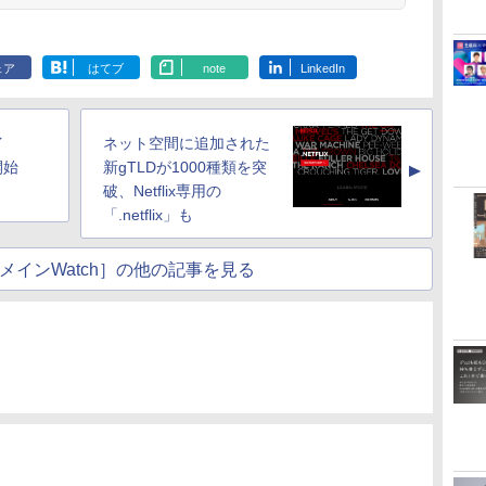
ェア
はてブ
note
LinkedIn
イ
ネット空間に追加された
開始
新gTLDが1000種類を突
▲
破、Netflix専用の
「.netflix」も
メインWatch］の他の記事を見る