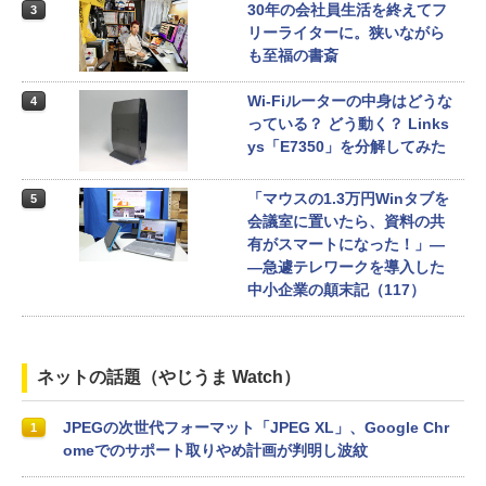
30年の会社員生活を終えてフ
3
リーライターに。狭いながら
も至福の書斎
Wi-Fiルーターの中身はどうな
4
っている？ どう動く？ Links
ys「E7350」を分解してみた
「マウスの1.3万円Winタブを
5
会議室に置いたら、資料の共
有がスマートになった！」―
―急遽テレワークを導入した
中小企業の顛末記（117）
ネットの話題（やじうま Watch）
JPEGの次世代フォーマット「JPEG XL」、Google Chr
1
omeでのサポート取りやめ計画が判明し波紋