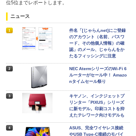
位5位までレポートします。
ニュース
件名「[じゃらんnet]にご登録
1
のアカウント（名前、パスワ
ード、その他個人情報）の確
認」のメール、じゃらんをか
たるフィッシングに注意
NEC AtermシリーズのWi-Fi 6
2
ルーターがセール中！ Amazo
nタイムセール祭り
キヤノン、インクジェットプ
3
リンター「PIXUS」シリーズ
に新モデル。印刷コストを抑
えたテレワーク向けモデルも
ASUS、完全ワイヤレス接続
4
やUSB Type-C接続のモバイ