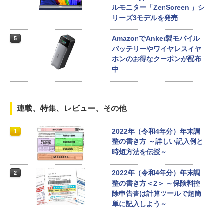
ルモニター「ZenScreen 」シ
リーズ3モデルを発売
AmazonでAnker製モバイル
5
バッテリーやワイヤレスイヤ
ホンのお得なクーポンが配布
中
連載、特集、レビュー、その他
2022年（令和4年分）年末調
1
整の書き方 ～詳しい記入例と
時短方法を伝授～
2022年（令和4年分）年末調
2
整の書き方＜2＞ ～保険料控
除申告書は計算ツールで超簡
単に記入しよう～