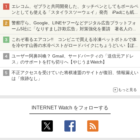
エレコム、ゼブラと共同開発した、タッチペンとしてもボールペ
ンとしても使える「スタイラスツーウェイ」発売 iPadにも紙に
も、持ち替えずに書き込める
警察庁ら、Google、LINEヤフーなどデジタル広告プラットフォ
ーム5社に「なりすまし詐欺広告」対策強化を要請 著名人の写
真や映像を使った投資詐欺などへの対策として
これぞ着るエアコン!! コンビニで買える冷凍ペットボトルで体
を冷やす山善の水冷ベストがロードバイクにちょうどいい【ぼっ
ち・ざ・ろーど！その14】【空いた時間でなにしてる？】
ユーザー阿鼻叫喚？ Gmail、サードパーティの「送信元アドレ
ス」のサポートを打ち切りへ【やじうまWatch】
不正アクセスを受けていた将棋連盟のサイトが復旧、情報漏えい
は「痕跡なし」
もっと見る
INTERNET Watch をフォローする