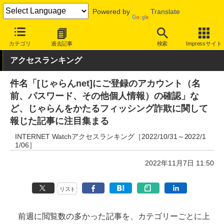
Powered by
Translate
INTERNET Watch
トピック
業界動向
その他
カテゴリ
過去記事
検索
Impressサイト
アクセスランキング
件名「[じゃらんnet]にご登録のアカウント（名
前、パスワード、その他個人情報）の確認」な
ど、じゃらんをかたるフィッシング詐欺に関して
報じた記事に注目集まる
INTERNET Watchアクセスランキング［2022/10/31～2022/1
1/06］
2022年11月7日 11:50
リスト
前週に閲覧数の多かった記事を、カテゴリーごとに上