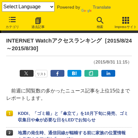
Powered by
Translate
アクセスランキング
カテゴリ
過去記事
検索
Impressサイト
INTERNET Watchアクセスランキング［2015/8/24
～2015/8/30]
（2015/8/31 11:15）
リスト
前週に閲覧数の多かったニュース記事を上位15位まで
レポートします。
KDDI、「ゴミ箱」と「傘立て」を10月下旬に発売、ゴミ
1
収集日や傘が必要な日をLEDでお知らせ
地震の発生時、通信回線が輻輳する前に家族の位置情報
2