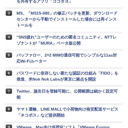
を共有するアプリ「ココダヨ」
MS、「MS15-080」の修正パッチを更新、ダウンロード
3
センターから手動でインストールした場合には再インス
トールを
“SNS疲れ”ユーザーのための匿名コミュニティ、NTTレ
4
ゾナントが「MURA」ベータ版公開
バッファロー、2×2 MIMO通信可能でシンプルな11ac対
5
応Wi-Fiルーター
パスワードに依存しない新たな認証の仕組み「FIDO」を
6
推進、米Nok Nok Labsが東京に拠点を開設
Twitter、誕生日を登録可能に、公開範囲は細かく設定可
7
能
ヤマト運輸、LINE MALLで小荷物向け格安配送サービス
8
「ネコポス」など提供開始
VMware、Mac向け仮想化ソフト「VMware Fusion
9