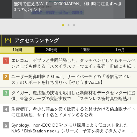
無料で使えるWi-Fi「00000JAPAN」利用時に注意すべき
3つのポイント
●
●
●
アクセスランキング
1時間
24時間
1週間
1カ月
エレコム、ゼブラと共同開発した、タッチペンとしてもボールペ
ンとしても使える「スタイラスツーウェイ」発売 iPadにも紙に
も、持ち替えずに書き込める
ユーザー阿鼻叫喚？ Gmail、サードパーティの「送信元アドレ
ス」のサポートを打ち切りへ【やじうまWatch】
タイガー、魔法瓶の技術を応用した断熱材をデータセンターに提
供、東急グループの実証実験で 「ステンレス密封真空断熱パネ
ル TIVIP」
消費者庁、希少な商品を安く販売すると見せかける偽通販サイト
に注意喚起、サイト名とドメイン名を公表
Synology、non-ECC DDR4メモリ採用により低コスト化した
NAS「DiskStation neo+」シリーズ 予算を抑えて導入でき、
ECCメモリへのアップグレードも可能