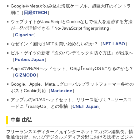
GoogleやMetaがのみ込む海底ケーブル、超巨大ITのイントラ
網に［
日経XTECH
］
ウェブサイトがJavaScriptとCookieなしで個人を追跡する方法
が一発で理解できる「No-JavaScript fingerprinting」
［
Gigazine
］
なぜインド国民はNFTを買い始めないのか？［
NFT LABO
］
ビル・ゲイツの新著『次のパンデミックを防ぐ方法』が出版へ
［
Forbes Japan
］
AppleのVR/ARヘッドセット、OSは｢realityOS｣になるのかも？
［
GIZMODO
］
Google、Apple、Meta…グローバルプラットフォーマー各社の
ポストCookie対応［
Markezine
］
アップルのVR/ARヘッドセット、リリース近づく？--ソースコ
ードに「realityOS」との指摘［
CNET Japan
］
中島 由弘
フリーランスエディター／元インターネットマガジン編集長。情
報通信分野、およびデジタルメディア分野における技術とビジネ