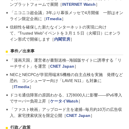
ンプラットフォームで展開［
INTERNET Watch
］
「ニコニコ超会議」3年ぶり幕張メッセで4月開催 一部はオン
ライン限定企画に［
ITmedia
］
信頼性を確保した新たなインターネットの実現に向け
て、"Trusted Web"イベントを３月１５日（火曜日）にオンラ
イン形式で開催します［
内閣官房
］
事件／出来事
「漫画天国」運営者が書類送検--海賊版サイトに誘導する「リ
ーチサイト」を運営［
CNET Japan
］
NECとNECPCが学習用端末5機種の自主点検を実施 発煙など
恐れ コンシューマー向け「LAVIE N11」も対象に
［
ITmedia
］
ドコモ通信障害の原因わかる、1万8000人に影響――IPv6導入
でサーバー負荷上昇［
ケータイWatch
］
「ファスト映画」アップロード主を逮捕--毎月約10万の広告収
入、家宅捜索状況を限定公開［
CNET Japan
］
行政／政策