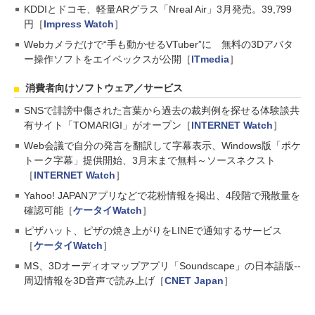
KDDIとドコモ、軽量ARグラス「Nreal Air」3月発売。39,799
円［
Impress Watch
］
Webカメラだけで“手も動かせるVTuber”に 無料の3Dアバタ
ー操作ソフトをエイベックスが公開［
ITmedia
］
消費者向けソフトウェア／サービス
SNSで誹謗中傷された言葉から過去の裁判例を探せる体験談共
有サイト「TOMARIGI」がオープン［
INTERNET Watch
］
Web会議で自分の発言を翻訳して字幕表示、Windows版「ポケ
トーク字幕」提供開始、3月末まで無料～ソースネクスト
［
INTERNET Watch
］
Yahoo! JAPANアプリなどで花粉情報を掲出、4段階で飛散量を
確認可能［
ケータイWatch
］
ピザハット、ピザの焼き上がりをLINEで通知するサービス
［
ケータイWatch
］
MS、3Dオーディオマップアプリ「Soundscape」の日本語版--
周辺情報を3D音声で読み上げ［
CNET Japan
］