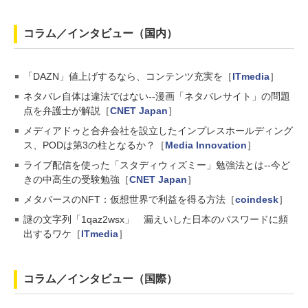
コラム／インタビュー（国内）
「DAZN」値上げするなら、コンテンツ充実を［
ITmedia
］
ネタバレ自体は違法ではない--漫画「ネタバレサイト」の問題
点を弁護士が解説［
CNET Japan
］
メディアドゥと合弁会社を設立したインプレスホールディング
ス、PODは第3の柱となるか？［
Media Innovation
］
ライブ配信を使った「スタディウィズミー」勉強法とは--今ど
きの中高生の受験勉強［
CNET Japan
］
メタバースのNFT：仮想世界で利益を得る方法［
coindesk
］
謎の文字列「1qaz2wsx」 漏えいした日本のパスワードに頻
出するワケ［
ITmedia
］
コラム／インタビュー（国際）