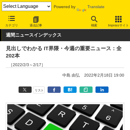
Powered by
Translate
INTERNET Watch
トピック
業界動向
その他
カテゴリ
過去記事
検索
Impressサイト
週間ニュースインデックス
見出しでわかる IT界隈・今週の重要ニュース：全
202本
［2022/2/3～2/17］
中島 由弘
2022年2月18日 19:00
リスト