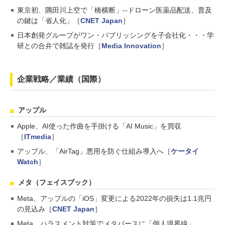
東京初、隅田川上空で「橋横断」--ドローン医薬品配送、普及
の鍵は「省人化」［
CNET Japan
］
日本創発グループがワン・パブリッシングを子会社化・・・学
研との合弁で雑誌を発行［
Media Innovation
］
企業戦略／業績（国際）
アップル
Apple、AI使った作曲を手掛ける「AI Music」を買収
［
ITmedia
］
アップル、「AirTag」悪用を防ぐ仕組み導入へ［
ケータイ
Watch
］
メタ（フェイスブック）
Meta、アップルの「iOS」変更による2022年の損失は1.1兆円
の見込み［
CNET Japan
］
Meta、ハラスメント対策でメタバースに「個人境界線」