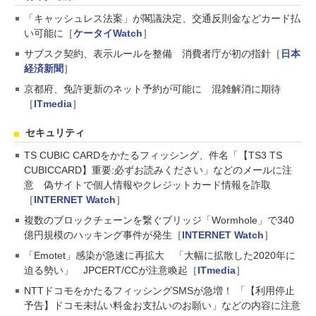
「キャッシュレス法案」が閣議決定、交通反則金などカード払
い可能に［
ケータイWatch
］
サブスク契約、表示ルールを整備 消費者庁が初の指針［
日本
経済新聞
］
京都府、免許更新のネット予約が可能に 混雑解消に期待
［
ITmedia
］
セキュリティ
TS CUBIC CARDをかたるフィッシング、件名「【TS3 TS
CUBICCARD】重要:必ずお読みください」などのメールに注
意 偽サイトで個人情報やクレジットカード情報を詐取
［
INTERNET Watch
］
複数のブロックチェーンを繋ぐブリッジ「Wormhole」で340
億円規模のハッキング事件が発生［
INTERNET Watch
］
「Emotet」感染が急速に再拡大 「大幅に拡散した2020年に
迫る勢い」 JPCERT/CCが注意喚起［
ITmedia
］
NTTドコモをかたるフィッシングSMSが急増！ 「【利用停止
予告】ドコモ未払い料金お支払いのお願い」などの内容に注意