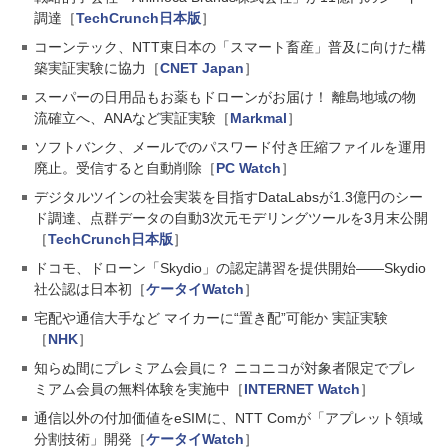
調達［
TechCrunch日本版
］
コーンテック、NTT東日本の「スマート畜産」普及に向けた構
築実証実験に協力［
CNET Japan
］
スーパーの日用品もお薬もドローンがお届け！ 離島地域の物
流確立へ、ANAなど実証実験［
Markmal
］
ソフトバンク、メールでのパスワード付き圧縮ファイルを運用
廃止。受信すると自動削除［
PC Watch
］
デジタルツインの社会実装を目指すDataLabsが1.3億円のシー
ド調達、点群データの自動3次元モデリングツールを3月末公開
［
TechCrunch日本版
］
ドコモ、ドローン「Skydio」の認定講習を提供開始――Skydio
社公認は日本初［
ケータイWatch
］
宅配や通信大手など マイカーに“置き配”可能か 実証実験
［
NHK
］
知らぬ間にプレミアム会員に？ ニコニコが対象者限定でプレ
ミアム会員の無料体験を実施中［
INTERNET Watch
］
通信以外の付加価値をeSIMに、NTT Comが「アプレット領域
分割技術」開発［
ケータイWatch
］