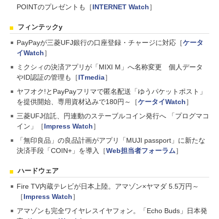
POINTのプレゼントも［
INTERNET Watch
］
フィンテックy
PayPayが三菱UFJ銀行の口座登録・チャージに対応［
ケータ
イWatch
］
ミクシィの決済アプリが「MIXI M」へ名称変更 個人データ
やID認証の管理も［
ITmedia
］
ヤフオク!とPayPayフリマで匿名配送「ゆうパケットポスト」
を提供開始、専用資材込みで180円～［
ケータイWatch
］
三菱UFJ信託、円連動のステーブルコイン発行へ 「プログマコ
イン」［
Impress Watch
］
「無印良品」の良品計画がアプリ「MUJI passport」に新たな
決済手段「COIN+」を導入［
Web担当者フォーラム
］
ハードウェア
Fire TV内蔵テレビが日本上陸。アマゾン×ヤマダ 5.5万円～
［
Impress Watch
］
アマゾンも完全ワイヤレスイヤフォン。「Echo Buds」日本発