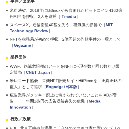
事件／出来事
米司法省、2018年にBitfinexから盗まれたビットコイン4160億
円相当を押収、2人を逮捕［
ITmedia
］
スペースX、通信衛星40基を失う 磁気嵐の影響で［
MIT
Technology Review
］
NFTを税務局が初めて押収、2億円超の詐欺事件の一環として
［
Gigazine
］
業界団体
WWF、絶滅危惧種のアートをNFTに--現存数と同じ数だけ限
定販売［
CNET Japan
］
米レコード協会、音楽NFT販売サイトHitPieceを「正真正銘の
盗人」として追求［
Engadget日本版
］
広告業界がクッキー廃止に備えられていないことをIABが警
告・・・年間1兆円の広告収益喪失の危機［
Media
Innovation
］
行政／政策
FBI、北京五輪参加選手に「自分のスマホは家に置いてプリペ