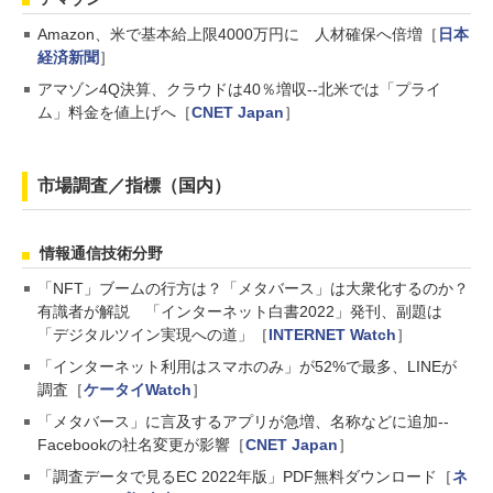
Amazon、米で基本給上限4000万円に 人材確保へ倍増［
日本
経済新聞
］
アマゾン4Q決算、クラウドは40％増収--北米では「プライ
ム」料金を値上げへ［
CNET Japan
］
市場調査／指標（国内）
情報通信技術分野
「NFT」ブームの行方は？「メタバース」は大衆化するのか？
有識者が解説 「インターネット白書2022」発刊、副題は
「デジタルツイン実現への道」［
INTERNET Watch
］
「インターネット利用はスマホのみ」が52%で最多、LINEが
調査［
ケータイWatch
］
「メタバース」に言及するアプリが急増、名称などに追加--
Facebookの社名変更が影響［
CNET Japan
］
「調査データで見るEC 2022年版」PDF無料ダウンロード［
ネ