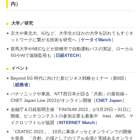
内）
大学／研究
京大や東北大、IIJなど、大学生がほかの大学を訪れてもすぐネ
ットワークに繋がる技術を研究へ［
ケータイWatch
］
群馬大学やNECなどが前橋市で自動運転バスの実証、ローカル
5GやAIで遠隔監視も［
日経XTECH
］
イベント
Beyond 5G 時代に向けた新ビジネス戦略セミナー（第8回）
［
総務省
］
パナソニックや東急、NTT西日本が語る「共創」の最前線--
CNET Japan Live 2022がオンライン開催［
CNET Japan
］
金融庁＆日経新聞主催「FIN/SUM 2022」が3月29日～31日に
開催、ピッチコンテストの参加企業も募集中 Intel、AWS、マ
イクロソフトらが協賛［
INTERNET Watch
］
「CEATEC 2022」、10月に幕張メッセとオンラインでの開催
を発表 「共創」の場としてのリアル会場と実績あるオンライ