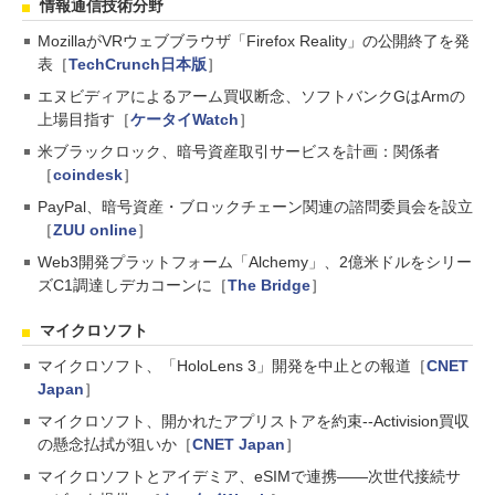
情報通信技術分野
MozillaがVRウェブブラウザ「Firefox Reality」の公開終了を発
表［
TechCrunch日本版
］
エヌビディアによるアーム買収断念、ソフトバンクGはArmの
上場目指す［
ケータイWatch
］
米ブラックロック、暗号資産取引サービスを計画：関係者
［
coindesk
］
PayPal、暗号資産・ブロックチェーン関連の諮問委員会を設立
［
ZUU online
］
Web3開発プラットフォーム「Alchemy」、2億米ドルをシリー
ズC1調達しデカコーンに［
The Bridge
］
マイクロソフト
マイクロソフト、「HoloLens 3」開発を中止との報道［
CNET
Japan
］
マイクロソフト、開かれたアプリストアを約束--Activision買収
の懸念払拭が狙いか［
CNET Japan
］
マイクロソフトとアイデミア、eSIMで連携――次世代接続サ