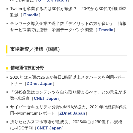
Twitterを卒業するのは30代が最多？ 20代から30代で利用率2
割減［
ITmedia
］
テレワーク導入企業の過半数「デメリットの方が多い」 情報
サービス業では逆転 帝国データバンク調査［
ITmedia
］
市場調査／指標（国際）
情報通信技術分野
2026年は人類の25％が毎日1時間以上メタバースを利用--ガー
トナー［
ZDnet Japan
］
「SNS企業はコンテンツを自ら取り締まるべき」との意見が多
数--米調査［
CNET Japan
］
サイバーセキュリティ分野のM&Aが拡大、2021年は総額約9兆
円--Momentumレポート［
ZDnet Japan
］
折りたたみスマホ市場が急成長、2025年には290億ドル規模
に--IDC予測［
CNET Japan
］