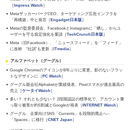
［
Impress Watch
］
MetaザッカーバーグCEO、ターゲティング広告インフラを
「再構築」中と発言［
Engadget日本版
］
Metaの監督委員会、FacebookとInstagramに「晒し」からユ
ーザーを守る規定強化を要請［
TechCrunch日本版
］
Meta（旧Facebook）、「ニュースフィード」を「フィード」
に改称 “社訓”も更新［
ITmedia
］
アルファベット（グーグル）
Google Chromeのアイコンが8年ぶりに変更。影のないフラッ
トなデザインに［
PC Watch
］
グーグル親会社Alphabetが業績発表、Pixelスマホが過去最高の
売上［
ケータイWatch
］
多い？ それとも少ない？ 2段階認証の標準化で、アカウント乗
っ取り被害が約5割減とGoogleが発表［
INTERNET Watch
］
グーグル、企業向けSNS「Currents」を段階的廃止へ--
「Spaces」に移行［
CNET Japan
］