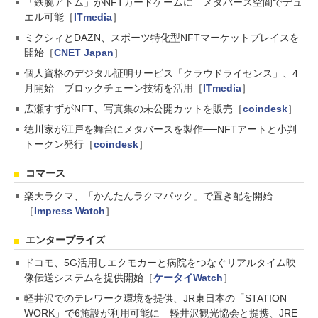
「鉄腕アトム」がNFTカードゲームに メタバース空間でデュ
エル可能［
ITmedia
］
ミクシィとDAZN、スポーツ特化型NFTマーケットプレイスを
開始［
CNET Japan
］
個人資格のデジタル証明サービス「クラウドライセンス」、4
月開始 ブロックチェーン技術を活用［
ITmedia
］
広瀬すずがNFT、写真集の未公開カットを販売［
coindesk
］
徳川家が江戸を舞台にメタバースを製作──NFTアートと小判
トークン発行［
coindesk
］
コマース
楽天ラクマ、「かんたんラクマパック」で置き配を開始
［
Impress Watch
］
エンタープライズ
ドコモ、5G活用しエクモカーと病院をつなぐリアルタイム映
像伝送システムを提供開始［
ケータイWatch
］
軽井沢でのテレワーク環境を提供、JR東日本の「STATION
WORK」で6施設が利用可能に 軽井沢観光協会と提携、JRE