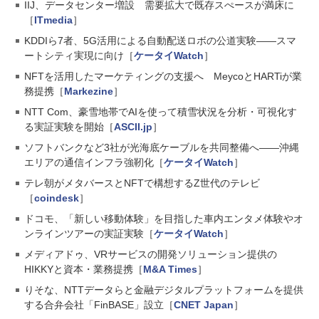
IIJ、データセンター増設 需要拡大で既存スぺースが満床に
［
ITmedia
］
KDDIら7者、5G活用による自動配送ロボの公道実験――スマ
ートシティ実現に向け［
ケータイWatch
］
NFTを活用したマーケティングの支援へ MeycoとHARTiが業
務提携［
Markezine
］
NTT Com、豪雪地帯でAIを使って積雪状況を分析・可視化す
る実証実験を開始［
ASCII.jp
］
ソフトバンクなど3社が光海底ケーブルを共同整備へ――沖縄
エリアの通信インフラ強靭化［
ケータイWatch
］
テレ朝がメタバースとNFTで構想するZ世代のテレビ
［
coindesk
］
ドコモ、「新しい移動体験」を目指した車内エンタメ体験やオ
ンラインツアーの実証実験［
ケータイWatch
］
メディアドゥ、VRサービスの開発ソリューション提供の
HIKKYと資本・業務提携［
M&A Times
］
りそな、NTTデータらと金融デジタルプラットフォームを提供
する合弁会社「FinBASE」設立［
CNET Japan
］