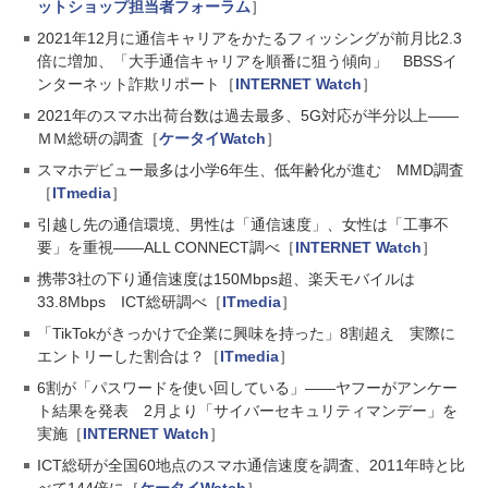
ットショップ担当者フォーラム
］
2021年12月に通信キャリアをかたるフィッシングが前月比2.3
倍に増加、「大手通信キャリアを順番に狙う傾向」 BBSSイ
ンターネット詐欺リポート［
INTERNET Watch
］
2021年のスマホ出荷台数は過去最多、5G対応が半分以上――
ＭＭ総研の調査［
ケータイWatch
］
スマホデビュー最多は小学6年生、低年齢化が進む MMD調査
［
ITmedia
］
引越し先の通信環境、男性は「通信速度」、女性は「工事不
要」を重視――ALL CONNECT調べ［
INTERNET Watch
］
携帯3社の下り通信速度は150Mbps超、楽天モバイルは
33.8Mbps ICT総研調べ［
ITmedia
］
「TikTokがきっかけで企業に興味を持った」8割超え 実際に
エントリーした割合は？［
ITmedia
］
6割が「パスワードを使い回している」――ヤフーがアンケー
ト結果を発表 2月より「サイバーセキュリティマンデー」を
実施［
INTERNET Watch
］
ICT総研が全国60地点のスマホ通信速度を調査、2011年時と比
べて144倍に［
ケータイWatch
］