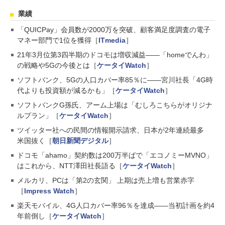
業績
「QUICPay」会員数が2000万を突破、顧客満足度調査の電子
マネー部門で1位を獲得［
ITmedia
］
21年3月位第3四半期のドコモは増収減益――「homeでんわ」
の戦略や5Gの今後とは［
ケータイWatch
］
ソフトバンク、5Gの人口カバー率85％に――宮川社長「4G時
代よりも投資額が減るかも」［
ケータイWatch
］
ソフトバンクG孫氏、アーム上場は「むしろこちらがオリジナ
ルプラン」［
ケータイWatch
］
ツイッター社への民間の情報開示請求、日本が2年連続最多
米国抜く［
朝日新聞デジタル
］
ドコモ「ahamo」契約数は200万半ばで「エコノミーMVNO」
はこれから、NTT澤田社長語る［
ケータイWatch
］
メルカリ、PCは「第2の玄関」 上期は売上増も営業赤字
［
Impress Watch
］
楽天モバイル、4G人口カバー率96％を達成――当初計画を約4
年前倒し［
ケータイWatch
］