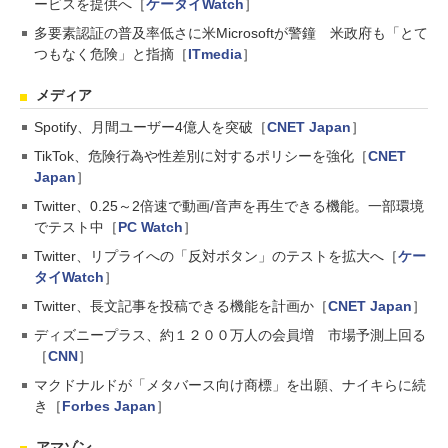
ービスを提供へ［
ケータイWatch
］
多要素認証の普及率低さに米Microsoftが警鐘 米政府も「とて
つもなく危険」と指摘［
ITmedia
］
メディア
Spotify、月間ユーザー4億人を突破［
CNET Japan
］
TikTok、危険行為や性差別に対するポリシーを強化［
CNET
Japan
］
Twitter、0.25～2倍速で動画/音声を再生できる機能。一部環境
でテスト中［
PC Watch
］
Twitter、リプライへの「反対ボタン」のテストを拡大へ［
ケー
タイWatch
］
Twitter、長文記事を投稿できる機能を計画か［
CNET Japan
］
ディズニープラス、約１２００万人の会員増 市場予測上回る
［
CNN
］
マクドナルドが「メタバース向け商標」を出願、ナイキらに続
き［
Forbes Japan
］
アマゾン