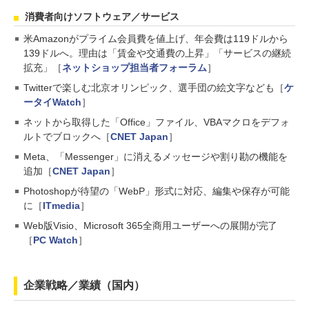
消費者向けソフトウェア／サービス
米Amazonがプライム会員費を値上げ、年会費は119ドルから
139ドルへ。理由は「賃金や交通費の上昇」「サービスの継続
拡充」［
ネットショップ担当者フォーラム
］
Twitterで楽しむ北京オリンピック、選手団の絵文字なども［
ケ
ータイWatch
］
ネットから取得した「Office」ファイル、VBAマクロをデフォ
ルトでブロックへ［
CNET Japan
］
Meta、「Messenger」に消えるメッセージや割り勘の機能を
追加［
CNET Japan
］
Photoshopが待望の「WebP」形式に対応、編集や保存が可能
に［
ITmedia
］
Web版Visio、Microsoft 365全商用ユーザーへの展開が完了
［
PC Watch
］
企業戦略／業績（国内）