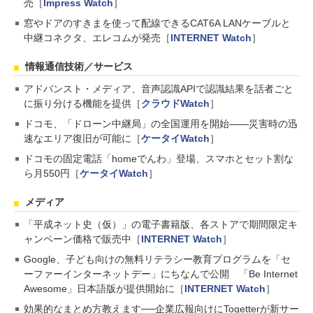
売［
Impress Watch
］
窓やドアのすきまを使って配線できるCAT6A LANケーブルと
中継コネクタ、エレコムが発売［
INTERNET Watch
］
情報通信技術／サービス
アドバンスト・メディア、音声認識APIで認識結果を話者ごと
に振り分ける機能を提供［
クラウドWatch
］
ドコモ、「ドローン中継局」の全国運用を開始――災害時の迅
速なエリア復旧が可能に［
ケータイWatch
］
ドコモの固定電話「homeでんわ」登場、スマホとセット割な
ら月550円［
ケータイWatch
］
メディア
「平成ネット史（仮）」の電子書籍版、各ストアで期間限定キ
ャンペーン価格で販売中［
INTERNET Watch
］
Google、子ども向けの無料リテラシー教育プログラムを「セ
ーファーインターネットデー」にちなんで公開 「Be Internet
Awesome」日本語版が提供開始に［
INTERNET Watch
］
効果的なまとめ方教えます──企業広報向けにTogetterが新サー