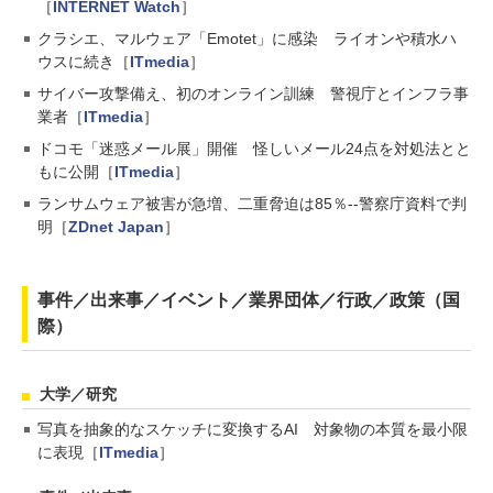
［
INTERNET Watch
］
クラシエ、マルウェア「Emotet」に感染 ライオンや積水ハ
ウスに続き［
ITmedia
］
サイバー攻撃備え、初のオンライン訓練 警視庁とインフラ事
業者［
ITmedia
］
ドコモ「迷惑メール展」開催 怪しいメール24点を対処法とと
もに公開［
ITmedia
］
ランサムウェア被害が急増、二重脅迫は85％--警察庁資料で判
明［
ZDnet Japan
］
事件／出来事／イベント／業界団体／行政／政策（国
際）
大学／研究
写真を抽象的なスケッチに変換するAI 対象物の本質を最小限
に表現［
ITmedia
］