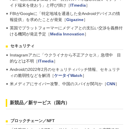
イド端末を使おう」と呼び掛け［
ITmedia
］
FBIがGoogleに「特定地域を通過した全Androidデバイスの情
報提供」を求めたことが発覚［
Gigazine
］
英国でプラットフォーマーにメディアとの支払い交渉を義務付
ける機関が発足予定［
Media Innovation
］
セキュリティ
Instagramアカに「ウクライナから不正アクセス」急増中 目
的などは不明［
ITmedia
］
Androidの2022年2月のセキュリティパッチ情報、セキュリテ
ィの脆弱性などを解消［
ケータイWatch
］
米メディアにサイバー攻撃、中国のスパイが関与か［
CNN
］
新競品／新サービス（国内）
ブロックチェーン／NFT