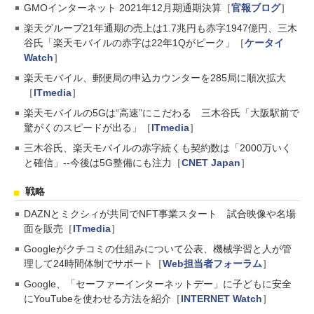
GMOインターネット 2021年12月期通期決算［
官報ブログ
］
楽天グループ21年通期の売上は1.7兆円も赤字1947億円、三木
谷氏「楽天モバイルの赤字は22年1Qがピーク」［
ケータイ
Watch
］
楽天モバイル、郵便局の申込カウンターを285局に順次拡大
［
ITmedia
］
楽天モバイルの5Gは“高速”にこだわる 三木谷氏「大阪駅前で
驚がくのスピードが出る」［
ITmedia
］
三木谷氏、楽天モバイルの赤字続くも契約数は「2000万いく
と確信」--今後は5G整備にも注力［
CNET Japan
］
戦略
DAZNとミクシィが共同でNFT事業スタート 試合映像や名場
面を販売［
ITmedia
］
Googleがクチコミの仕組みについて公表、機械学習と人が管
理して24時間体制でサポート［
Web担当者フォーラム
］
Google、「セーファーインターネットデー」に子どもに安全
にYouTubeを使わせる方法を紹介［
INTERNET Watch
］