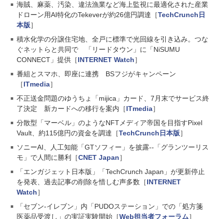
海賊、麻薬、汚染、違法漁業など海上監視に最適化された産業
ドローン用AI特化のTekeverが約26億円調達［
TechCrunch日
本版
］
積水化学の分譲住宅地、全戸に標準で光回線を引き込み。つな
ぐネットらと共同で 「リードタウン」に「NiSUMU
CONNECT」提供［
INTERNET Watch
］
番組とスマホ、即座に連携 BSフジがキャンペーン
［
ITmedia
］
不正送金問題のゆうちょ「mijica」カード、7月末でサービス終
了決定 新カードへの移行を案内［
ITmedia
］
分散型「マーベル」のようなNFTメディア帝国を目指すPixel
Vault、約115億円の資金を調達［
TechCrunch日本版
］
ソニーAI、人工知能「GTソフィー」を披露--「グランツーリス
モ」で人間に勝利［
CNET Japan
］
「エンガジェット日本版」「TechCrunch Japan」が更新停止
を発表、過去記事の削除を惜しむ声多数［
INTERNET
Watch
］
「セブン‐イレブン」内「PUDOステーション」での「処方箋
医薬品受渡し」の実証実験開始［
Web担当者フォーラム
］