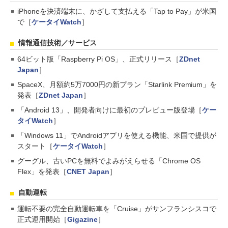
iPhoneを決済端末に、かざして支払える「Tap to Pay」が米国
で［
ケータイWatch
］
情報通信技術／サービス
64ビット版「Raspberry Pi OS」、正式リリース［
ZDnet
Japan
］
SpaceX、月額約5万7000円の新プラン「Starlink Premium」を
発表［
ZDnet Japan
］
「Android 13」、開発者向けに最初のプレビュー版登場［
ケー
タイWatch
］
「Windows 11」でAndroidアプリを使える機能、米国で提供が
スタート［
ケータイWatch
］
グーグル、古いPCを無料でよみがえらせる「Chrome OS
Flex」を発表［
CNET Japan
］
自動運転
運転不要の完全自動運転車を「Cruise」がサンフランシスコで
正式運用開始［
Gigazine
］