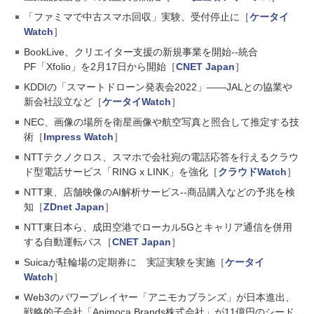
「ファミマで中古スマホ回収」実験、受付停止に［
ケータイ
Watch
］
BookLive、クリエイター支援の新規事業を開始--統合
PF「Xfolio」を2月17日から開始［
CNET Japan
］
KDDIの「スマートドローン発表会2022」――JALとの協業や
新会社設立など［
ケータイWatch
］
NEC、画像の場所を衛星画像や航空写真と照合して推定する技
術［
Impress Watch
］
NTTテクノクロス、スマホで会社宛の電話応答を行えるクラウ
ド型電話サービス「RING x LINK」を強化［
クラウドWatch
］
NTT東、店舗映像のAI解析サービス--商品購入などの予兆を検
知［
ZDnet Japan
］
NTT東日本ら、成田空港でローカル5Gとキャリア通信を併用
する自動運転バス［
CNET Japan
］
Suicaが駐輪場の定期券に 実証実験を実施［
ケータイ
Watch
］
Web3のパワープレイヤー「アニモカブランズ」が日本進出、
戦略的子会社「Animoca Brands株式会社」が11億円のシード