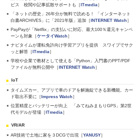
ビス 校閲や記事拡散サポートも［
ITmedia
］
「ネットの歴史」26年分が無料で読める！ 「インターネット
白書ARCHIVES」に「2021年版」追加［
INTERNET Watch
］
PayPayが「Netflix」の支払いに対応、最大100％還元キャンペ
ーンも対象［
ケータイWatch
］
ナビタイムが運転免許向け学習アプリを提供 スワイプでサク
ッと解答［
ITmedia
］
学校や企業で教材として使える「Python」入門書のPPT/PDF
ファイルが無料公開中［
INTERNET Watch
］
IoT
タイムズカー、アプリで車のドアを解施錠できる新機能。カー
ド取出不要に［
Impress Watch
］
位置精度とバッテリーが向上 「みてねみまもりGPS」第2世
代モデルが登場［
ITmedia
］
VR/AR
AR技術で土地に家を３DCGで出現［
YANUSY
］