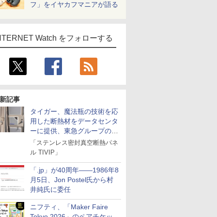
フ」をイヤカフマニアが語る
NTERNET Watch をフォローする
新記事
タイガー、魔法瓶の技術を応
用した断熱材をデータセンタ
ーに提供、東急グループの実
証実験で
「ステンレス密封真空断熱パネ
ル TIVIP」
「.jp」が40周年――1986年8
月5日、Jon Postel氏から村
井純氏に委任
ニフティ、「Maker Faire
Tokyo 2026」のペアチケッ