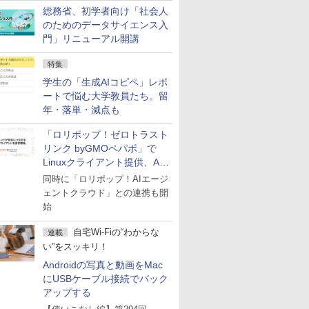
総務省、初学者向け「社会人
のためのデータサイエンス入
門」リニューアル開講
特集
学生の「生成AIコピペ」レポ
ートで悩む大学教員たち。留
年・落単・減点も
「ロリポップ！ゼロトラスト
リンク byGMOペパボ」で
Linuxクライアント提供、AI
エージェントの接続が容易に
同時に「ロリポップ！AIエージ
ェントクラウド」との連携も開
始
自宅Wi-Fiの“わからな
連載
い”をスッキリ！
Androidの写真と動画をMac
にUSBケーブル接続でバック
アップする