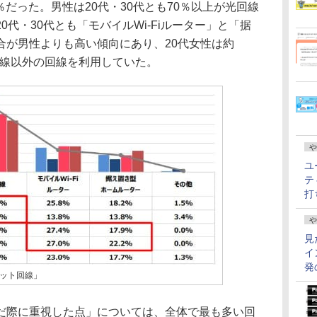
％だった。男性は20代・30代とも70％以上が光回線
代・30代とも「モバイルWi-Fiルーター」と「据
合が男性よりも高い傾向にあり、20代女性は約
光回線以外の回線を利用していた。
や
ユ
テ
打
や
見
イ
発
ット回線」
際に重視した点」については、全体で最も多い回