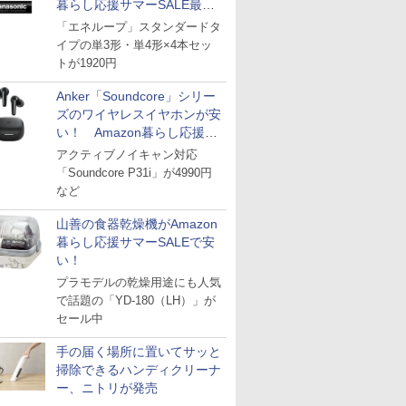
暮らし応援サマーSALE最終
日
「エネループ」スタンダードタ
イプの単3形・単4形×4本セッ
トが1920円
Anker「Soundcore」シリー
ズのワイヤレスイヤホンが安
い！ Amazon暮らし応援サ
マーSALE
アクティブノイキャン対応
「Soundcore P31i」が4990円
など
山善の食器乾燥機がAmazon
暮らし応援サマーSALEで安
い！
プラモデルの乾燥用途にも人気
で話題の「YD-180（LH）」が
セール中
手の届く場所に置いてサッと
掃除できるハンディクリーナ
ー、ニトリが発売