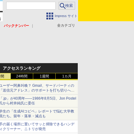
Impress サイト
全カテゴリ
バックナンバー
アクセスランキング
時間
24時間
1週間
1カ月
ユーザー阿鼻叫喚？ Gmail、サードパーティの
「送信元アドレス」のサポートを打ち切りへ
【やじうまWatch】
「.jp」が40周年――1986年8月5日、Jon Postel
氏から村井純氏に委任
学生の「生成AIコピペ」レポートで悩む大学教
員たち。留年・落単・減点も
手の届く場所に置いてサッと掃除できるハンデ
ィクリーナー、ニトリが発売