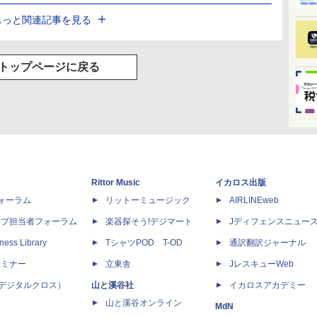
もっと関連記事を見る
トップページに戻る
Rittor Music
イカロス出版
dフォーラム
リットーミュージック
AIRLINEweb
ップ担当者フォーラム
楽器探そう!デジマート
Jディフェンスニュー
ness Library
TシャツPOD T-OD
通訳翻訳ジャーナル
セミナー
立東舎
JレスキューWeb
 X（デジタルクロス）
山と溪谷社
イカロスアカデミー
山と溪谷オンライン
MdN