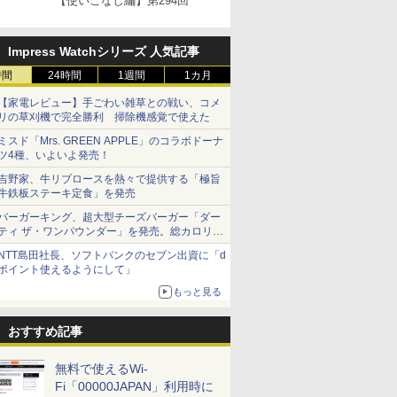
【使いこなし編】第294回
Impress Watchシリーズ 人気記事
時間
24時間
1週間
1カ月
【家電レビュー】手ごわい雑草との戦い、コメ
リの草刈機で完全勝利 掃除機感覚で使えた
ミスド「Mrs. GREEN APPLE」のコラボドーナ
ツ4種、いよいよ発売！
吉野家、牛リブロースを熱々で提供する「極旨
牛鉄板ステーキ定食」を発売
バーガーキング、超大型チーズバーガー「ダー
ティ ザ・ワンパウンダー」を発売。総カロリー
約1656kcal、総重量約527g！
NTT島田社長、ソフトバンクのセブン出資に「d
ポイント使えるようにして」
もっと見る
おすすめ記事
無料で使えるWi-
Fi「00000JAPAN」利用時に