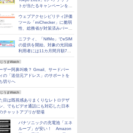
トが当たるキャンペーンをX
で実施。8月16日まで
ウェブアクセシビリティ評価
ツール「miChecker」に脆弱
性、総務省が対策済みバージ
ョンへの更新を呼び掛け
ニフティ、「NifMo」でeSIM
の提供を開始。対象の光回線
利用者には11カ月間月額770
円割引のキャンペーン
じうまWatch
ーザー阿鼻叫喚？ Gmail、サードパー
ィの「送信元アドレス」のサポートを
ち切りへ
じうまWatch
た目は既視感ありまくりなレトロデザ
ン、でもビデオ通話にも対応した日本
のチャットアプリが登場
パナソニックの充電池「エネ
ループ」が安い！ Amazon