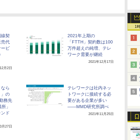
1
回線契
2021年上期の
販売代
「FTTH」契約数は100
サービ
万件超えの純増、テレ
カ
ワーク需要が継続
2021年12月17日
年12月2日
クなら
テレワークは社内ネッ
？」の
トワークに接続する必
勤務先
要がある企業が多い
場所」
――MMD研究所調べ
レンド
2021年11月25日
10月27日