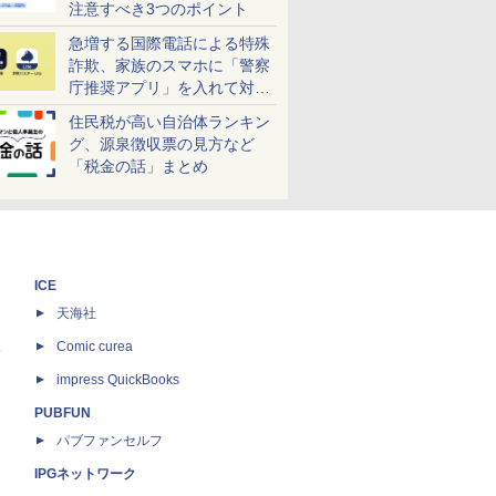
注意すべき3つのポイント
急増する国際電話による特殊
詐欺、家族のスマホに「警察
庁推奨アプリ」を入れて対策
しよう！
住民税が高い自治体ランキン
グ、源泉徴収票の見方など
「税金の話」まとめ
ICE
天海社
ス
Comic curea
impress QuickBooks
PUBFUN
パブファンセルフ
IPGネットワーク