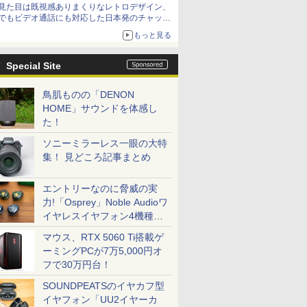
見た目は既視感ありまくりなレトロデザイン、
でもビデオ通話にも対応した日本発のチャット
アプリが登場【やじうまWatch】
もっと見る
Special Site
鳥肌ものの「DENON
HOME」サウンドを体感し
た！
ソニーミラーレス一眼の大特
集！ 見どころ記事まとめ
エントリーなのに脅威の実
力!「Osprey」Noble Audioワ
イヤレスイヤフォン4機種を
一気に聴く
マウス、RTX 5060 Ti搭載ゲ
ーミングPCが7万5,000円オ
フで30万円台！
SOUNDPEATSのイヤカフ型
イヤフォン「UU2イヤーカ