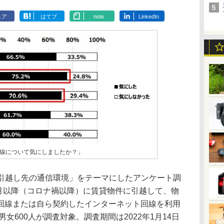
ェア
はてブ
note
LinkedIn
線について気にしましたか？」
は「引越し先の通信環境」をテーマにしたアンケート調
1月以降（コロナ禍以降）に賃貸物件に引越して、物
回線または自ら契約したインターネット回線を利用
男女600人が調査対象。調査期間は2022年1月14日