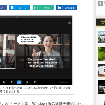
ェア
はてブ
note
LinkedIn
。左は英語の話者、右は日本語の話者。相手に映る映像
幕で表示される
ケトーク字幕」Windows版の提供を開始した。