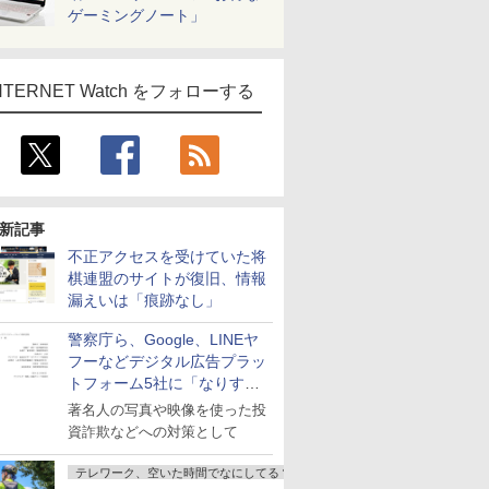
ゲーミングノート」
NTERNET Watch をフォローする
新記事
不正アクセスを受けていた将
棋連盟のサイトが復旧、情報
漏えいは「痕跡なし」
警察庁ら、Google、LINEヤ
フーなどデジタル広告プラッ
トフォーム5社に「なりすま
し詐欺広告」対策強化を要請
著名人の写真や映像を使った投
資詐欺などへの対策として
テレワーク、空いた時間でなにしてる？