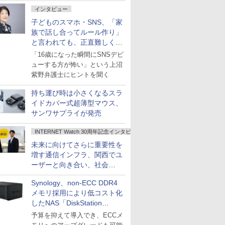
インタビュー
子どものスマホ・SNS、「家
族で話し合ってルール作り」
と言われても、正直難しくな
いですか？
「16歳になった瞬間にSNSデビ
ューする方が怖い」という上沼
紫野弁護士にヒントを聞く
持ち運び時は小さくなるスラ
イドカバー式超薄型マウス、
サンワサプライが発売
INTERNET Watch 30周年記念インタビュー
未来に向けてさらに重要性を
増す通信インフラ、関西でユ
ーザーと向き合い、社会
の“あたらしい”を起動し続け
Synology、non-ECC DDR4
る～オプテージ
メモリ採用により低コスト化
したNAS「DiskStation
neo+」シリーズ
予算を抑えて導入でき、ECCメ