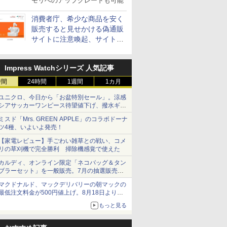
モリへのアップグレードも可能
消費者庁、希少な商品を安く
販売すると見せかける偽通販
サイトに注意喚起、サイト名
とドメイン名を公表
Impress Watchシリーズ 人気記事
時間
24時間
1週間
1カ月
ユニクロ、今日から「お盆特別セール」。涼感
シアサッカーワンピース待望値下げ、撥水ギア
ショーツは1990円に
ミスド「Mrs. GREEN APPLE」のコラボドーナ
ツ4種、いよいよ発売！
【家電レビュー】手ごわい雑草との戦い、コメ
リの草刈機で完全勝利 掃除機感覚で使えた
カルディ、オンライン限定「ネコバッグ＆タン
ブラーセット」を一般販売。7月の抽選販売の
当選無効分
マクドナルド、マックデリバリーの朝マックの
最低注文料金が500円値上げ。8月18日より
1,500円から受付
もっと見る