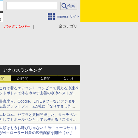
Impress サイト
全カテゴリ
バックナンバー
アクセスランキング
時間
24時間
1週間
1カ月
これぞ着るエアコン!! コンビニで買える冷凍ペ
ットボトルで体を冷やす山善の水冷ベストがロ
ードバイクにちょうどいい【ぼっち・ざ・ろー
警察庁ら、Google、LINEヤフーなどデジタル
ど！その14】【空いた時間でなにしてる？】
広告プラットフォーム5社に「なりすまし詐欺
広告」対策強化を要請 著名人の写真や映像を
エレコム、ゼブラと共同開発した、タッチペン
使った投資詐欺などへの対策として
としてもボールペンとしても使える「スタイラ
スツーウェイ」発売 iPadにも紙にも、持ち替
人類はもうお呼びじゃない？ 米ニュースサイト
えずに書き込める
がAIクローラー対象の広告配信を開始【やじう
まWatch】