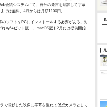
msなどのWeb会議システムにて、自分の発言を翻訳して字幕
までは無料、4月からは月額1100円。
I
のソフトをPCにインストールする必要がある。対
.1（いずれも64ビット版）。macOS版も2月には提供開始
最
ラで撮影した映像に字幕を重ねて仮想カメラとして