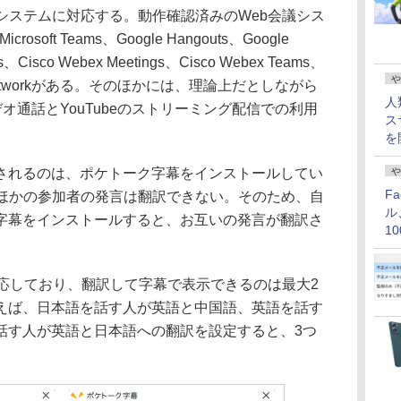
システムに対応する。動作確認済みのWeb会議シス
soft Teams、Google Hangouts、Google
、Cisco Webex Meetings、Cisco Webex Teams、
や
、Chatworkがある。そのほかには、理論上だとしながら
人
erのビデオ通話とYouTubeのストリーミング配信での利用
ス
を
れるのは、ポケトーク字幕をインストールしてい
や
F
のほかの参加者の発言は翻訳できない。そのため、自
ル
字幕をインストールすると、お互いの発言が翻訳さ
1
価
応しており、翻訳して字幕で表示できるのは最大2
えば、日本語を話す人が英語と中国語、英語を話す
話す人が英語と日本語への翻訳を設定すると、3つ