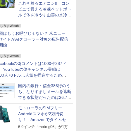
これぞ着るエアコン!! コン
ビニで買える冷凍ペットボト
ルで体を冷やす山善の水冷ベ
ストがロードバイクにちょう
じうまWatch
どいい【ぼっち・ざ・ろー
ど！その14】
類はもうお呼びじゃない？ 米ニュー
サイトがAIクローラー対象の広告配信
開始
じうまWatch
acebookの偽コメントは1000件287ド
、YouTubeの偽チャンネル登録は
000人78ドル…人気を捏造するための
格リストが公開中
国内の銀行・信金386行のう
ち、なりすましメールを遮断
できる状態だったのは26.7％
にとどまる～GMOブランド
モトローラのSIMフリー
セキュリティ調査
Androidスマホが2万円切
り！ Amazonでタイムセー
ル
6.9インチ「moto g06」が1万