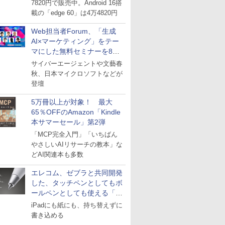
7820円で販売中。Android 16搭
載の「edge 60」は4万4820円
Web担当者Forum、「生成
AI×マーケティング」をテー
マにした無料セミナーを8月
27日にオンライン開催
サイバーエージェントや文藝春
秋、日本マイクロソフトなどが
登壇
5万冊以上が対象！ 最大
65％OFFのAmazon「Kindle
本サマーセール」第2弾
「MCP完全入門」「いちばん
やさしいAIリサーチの教本」な
どAI関連本も多数
エレコム、ゼブラと共同開発
した、タッチペンとしてもボ
ールペンとしても使える「ス
タイラスツーウェイ」発売
iPadにも紙にも、持ち替えずに
書き込める