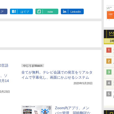
ェア
はてブ
note
LinkedIn
1
0言語
やじうまWatch
全てが無料。テレビ会議での発言をリアルタ
」、ソ
イムで字幕化し、画面にかぶせるシステム
月14
2020年5月20日
10月23日
Zoom内アプリ、メン
バー管理、同時翻訳な