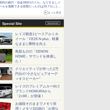
国内の銀行・信金386行のうち、なりすましメ
ールを遮断できる状態だったのは26.7％にとど
まる～GMOブランドセキュリティ調査
もっと見る
Special Site
レイズ鍛造1ピースアルミホ
イール「CE28 N-plus」軽量
なままに剛性を向上
鳥肌ものの「DENON
HOME」サウンドを体感し
た！
クリエイティブが作った2万
円台の“小さなピュアオーデ
ィオスピーカー”
レイズのプレミアムカー向け
ブランドHOMURAから
「2×9R」が登場！
お値段そのままでメモリ倍
増！メモリ32GBの「お得な