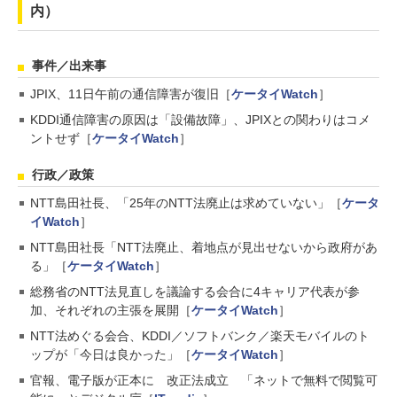
内）
事件／出来事
JPIX、11日午前の通信障害が復旧［
ケータイWatch
］
KDDI通信障害の原因は「設備故障」、JPIXとの関わりはコメ
ントせず［
ケータイWatch
］
行政／政策
NTT島田社長、「25年のNTT法廃止は求めていない」［
ケータ
イWatch
］
NTT島田社長「NTT法廃止、着地点が見出せないから政府があ
る」［
ケータイWatch
］
総務省のNTT法見直しを議論する会合に4キャリア代表が参
加、それぞれの主張を展開［
ケータイWatch
］
NTT法めぐる会合、KDDI／ソフトバンク／楽天モバイルのト
ップが「今日は良かった」［
ケータイWatch
］
官報、電子版が正本に 改正法成立 「ネットで無料で閲覧可