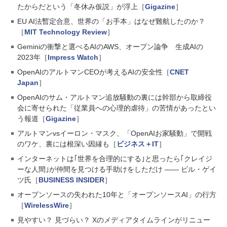
たからだという「冬休み仮説」が浮上［
Gigazine
］
EU AI法暫定合意、世界の「お手本」はなぜ難航したのか？
［
MIT Technology Review
］
Geminiの衝撃と選べるAIのAWS、オープン論争 生成AIの
2023年［
Impress Watch
］
OpenAIのアルトマンCEOが考えるAIの安全性［
CNET
Japan
］
OpenAIのサム・アルトマン追放騒動の裏には幹部から取締役
会に寄せられた「従業員への心理的虐待」の苦情があったとい
う報道［
Gigazine
］
アルトマンvsイーロン・マスク、「OpenAIお家騒動」で開戦
のワケ、裏には根深い因縁も［
ビジネス＋IT
］
インターネットは｢世界を合理的にする｣と思ったら｢クレイジ
ーな人間｣が仲間を見つける手助けをしただけ —— ビル・ゲイ
ツ氏［
BUSINESS INSIDER
］
オープンソースの失われた10年と「オープンソースAI」の行方
［
WirelessWire
］
見やすい？ 見づらい？ Xのメディアタイムラインがリニュー