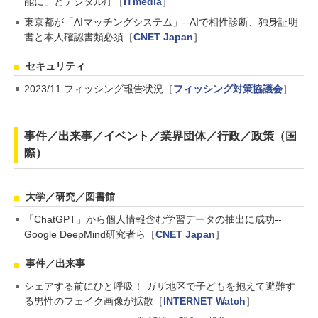
能に」とデジタル庁［
ITmedia
］
東京都が「AIマッチングシステム」--AIで相性診断、独身証明
書と本人確認書類必須［
CNET Japan
］
セキュリティ
2023/11 フィッシング報告状況［
フィッシング対策協議会
］
事件／出来事／イベント／業界団体／行政／政策（国
際）
大学／研究／図書館
「ChatGPT」から個人情報含む学習データの抽出に成功--
Google DeepMind研究者ら［
CNET Japan
］
事件／出来事
シェアする前にひと呼吸！ ガザ地区で子どもを抱えて避難す
る男性のフェイク画像が拡散［
INTERNET Watch
］