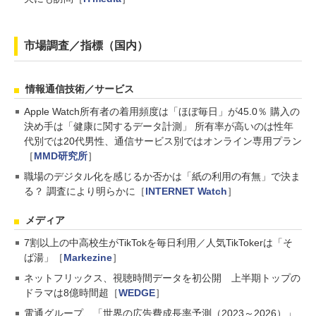
市場調査／指標（国内）
情報通信技術／サービス
Apple Watch所有者の着用頻度は「ほぼ毎日」が45.0％ 購入の
決め手は「健康に関するデータ計測」 所有率が高いのは性年
代別では20代男性、通信サービス別ではオンライン専用プラン
［
MMD研究所
］
職場のデジタル化を感じるか否かは「紙の利用の有無」で決ま
る？ 調査により明らかに［
INTERNET Watch
］
メディア
7割以上の中高校生がTikTokを毎日利用／人気TikTokerは「そ
ば湯」［
Markezine
］
ネットフリックス、視聴時間データを初公開 上半期トップの
ドラマは8億時間超［
WEDGE
］
電通グループ、「世界の広告費成長率予測（2023～2026）」