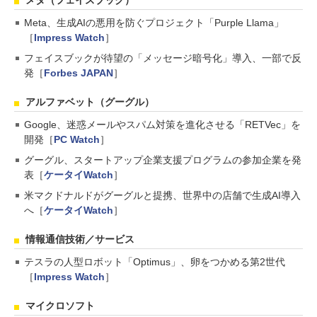
メタ（フェイスブック）
Meta、生成AIの悪用を防ぐプロジェクト「Purple Llama」
［
Impress Watch
］
フェイスブックが待望の「メッセージ暗号化」導入、一部で反
発［
Forbes JAPAN
］
アルファベット（グーグル）
Google、迷惑メールやスパム対策を進化させる「RETVec」を
開発［
PC Watch
］
グーグル、スタートアップ企業支援プログラムの参加企業を発
表［
ケータイWatch
］
米マクドナルドがグーグルと提携、世界中の店舗で生成AI導入
へ［
ケータイWatch
］
情報通信技術／サービス
テスラの人型ロボット「Optimus」、卵をつかめる第2世代
［
Impress Watch
］
マイクロソフト