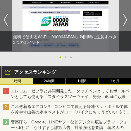
無料で使えるWi-Fi「00000JAPAN」利用時に注意すべき
3つのポイント
●
●
●
アクセスランキング
1時間
24時間
1週間
1カ月
エレコム、ゼブラと共同開発した、タッチペンとしてもボールペ
ンとしても使える「スタイラスツーウェイ」発売 iPadにも紙に
も、持ち替えずに書き込める
これぞ着るエアコン!! コンビニで買える冷凍ペットボトルで体
を冷やす山善の水冷ベストがロードバイクにちょうどいい【ぼっ
ち・ざ・ろーど！その14】【空いた時間でなにしてる？】
警察庁ら、Google、LINEヤフーなどデジタル広告プラットフォ
ーム5社に「なりすまし詐欺広告」対策強化を要請 著名人の写