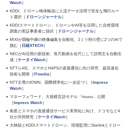
Watch
］
KDDI、ドローン検体輸送に人流データ活用で安全な飛行ルー
ト選択［
ドローンジャーナル
］
KDDIスマートドローン、ドローンやAI等を活用した自然環境
調査の実証事業者に採択［
ドローンジャーナル
］
MIXIが競輪中継の映像編集を自動化、2ミリ秒の壁に2つのAIで
挑む［
日経XTECH
］
NECがAI活用の新技術、長尺動画を短尺にして説明文を自動生
成［
ケータイWatch
］
NTTら4社、スマホとHAPSの直接通信に向け研究 超高速化
技術も開発［
ITmedia
］
NTT主導のIOWN、国際標準化に一歩近づく［
Impress
Watch
］
マネーフォワード、大規模言語モデル「houou」公開
［
Impress Watch
］
衛星とスマホの直接通信サービス実用化に向け、ドコモなど4
社が共同研究［
ケータイWatch
］
大林組とKDDIスマートドローン、現場監理にStarlinkとドロー