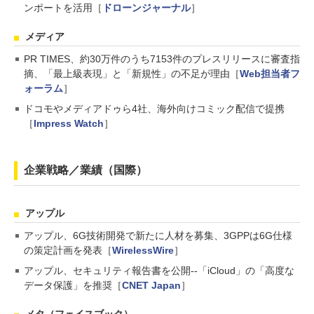
ンポートを活用［
ドローンジャーナル
］
メディア
PR TIMES、約30万件のうち7153件のプレスリリースに審査指
摘、「最上級表現」と「新規性」の不足が理由［
Web担当者フ
ォーラム
］
ドコモやメディアドゥら4社、海外向けコミック配信で提携
［
Impress Watch
］
企業戦略／業績（国際）
アップル
アップル、6G技術開発で新たに人材を募集、3GPPは6G仕様
の策定計画を発表［
WirelessWire
］
アップル、セキュリティ報告書を公開--「iCloud」の「高度な
データ保護」を推奨［
CNET Japan
］