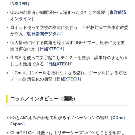
INSIDER
］
UUUM創業者が顧問退任へ､深まった会社との軋轢［
東洋経済
オンライン
］
ロボット使って学校の友達に会おう 不登校対策で熊本市教委
が導入［
朝日新聞デジタル
］
個人情報に関する問題を繰り返すLINEヤフー、根底にある要
因は何なのか［
日経XTECH
］
生成AIを使って文字起こしテキストを整形、議事録のまとめ直
しにも活用できる［
日経XTECH
］
「Gmail」にメールを送れなくなる恐れ、グーグルによる迷惑
メール対策強化の衝撃［
日経XTECH
］
コラム／インタビュー（国際）
5GとAIの組み合わせで広がるイノベーションの裾野［
ZDnet
Japan
］
ChatGPTの性能低下はホリデーシーズンに休むことを学習し