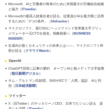
Microsoft、AIと労働者の将来のために米国最大の労働組合組織
と協力［
ITmedia
］
Microsoftの最高人財責任者が語る、従業員がAIを最大限に活用
するための「3つの条件」［
lifehacker
］
マイクロソフト、新CISOにヘッジファンド世界最大手ブリッ
ジウォーター元CTOを指名。戦略刷新へ［
BUSINESS
INSIDER
］
生成AIが描くセキュリティの未来とは――、マイクロソフト幹
部が語る［
クラウドWatch
］
OpenAI
ChatGPT回答に記事の要約 オープンAIと独メディア大手提携
［
朝日新聞デジタル
］
サム・アルトマン氏財団、SNSやECで「人間」認証 AIと判
別［
日本経済新聞
］
ツイッター
X（旧Twitter）のヤッカリーノCEO、日本でビジョン語る 楽
天にも訪問［
ITmedia
］