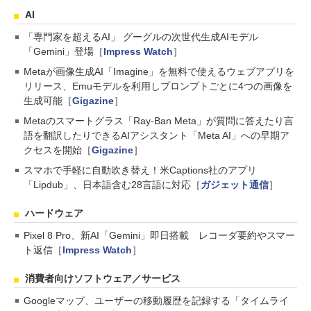
AI
「専門家を超えるAI」 グーグルの次世代生成AIモデル
「Gemini」登場［
Impress Watch
］
Metaが画像生成AI「Imagine」を無料で使えるウェブアプリを
リリース、Emuモデルを利用しプロンプトごとに4つの画像を
生成可能［
Gigazine
］
Metaのスマートグラス「Ray-Ban Meta」が質問に答えたり言
語を翻訳したりできるAIアシスタント「Meta AI」への早期ア
クセスを開始［
Gigazine
］
スマホで手軽に自動吹き替え！米Captions社のアプリ
「Lipdub」、日本語含む28言語に対応［
ガジェット通信
］
ハードウェア
Pixel 8 Pro、新AI「Gemini」即日搭載 レコーダ要約やスマー
ト返信［
Impress Watch
］
消費者向けソフトウェア／サービス
Googleマップ、ユーザーの移動履歴を記録する「タイムライ