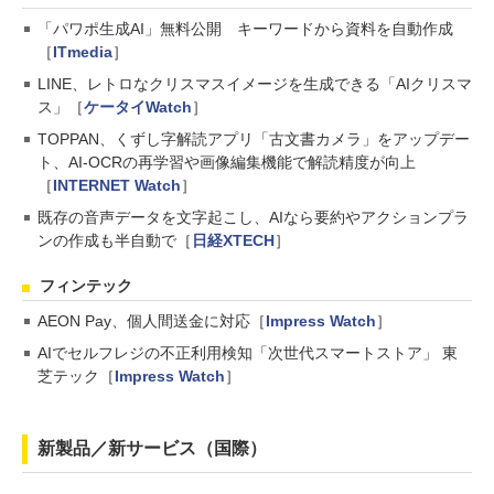
「パワポ生成AI」無料公開 キーワードから資料を自動作成
［
ITmedia
］
LINE、レトロなクリスマスイメージを生成できる「AIクリスマ
ス」［
ケータイWatch
］
TOPPAN、くずし字解読アプリ「古文書カメラ」をアップデー
ト、AI-OCRの再学習や画像編集機能で解読精度が向上
［
INTERNET Watch
］
既存の音声データを文字起こし、AIなら要約やアクションプラ
ンの作成も半自動で［
日経XTECH
］
フィンテック
AEON Pay、個人間送金に対応［
Impress Watch
］
AIでセルフレジの不正利用検知「次世代スマートストア」 東
芝テック［
Impress Watch
］
新製品／新サービス（国際）