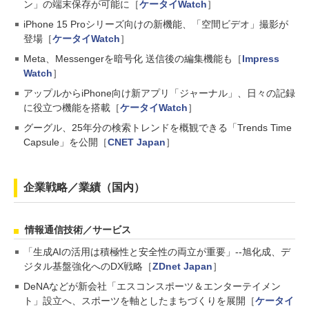
ン」の端末保存が可能に［
ケータイWatch
］
iPhone 15 Proシリーズ向けの新機能、「空間ビデオ」撮影が
登場［
ケータイWatch
］
Meta、Messengerを暗号化 送信後の編集機能も［
Impress
Watch
］
アップルからiPhone向け新アプリ「ジャーナル」、日々の記録
に役立つ機能を搭載［
ケータイWatch
］
グーグル、25年分の検索トレンドを概観できる「Trends Time
Capsule」を公開［
CNET Japan
］
企業戦略／業績（国内）
情報通信技術／サービス
「生成AIの活用は積極性と安全性の両立が重要」--旭化成、デ
ジタル基盤強化へのDX戦略［
ZDnet Japan
］
DeNAなどが新会社「エスコンスポーツ＆エンターテイメン
ト」設立へ、スポーツを軸としたまちづくりを展開［
ケータイ