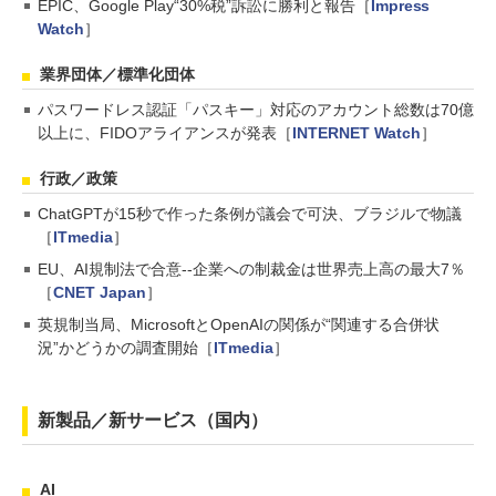
EPIC、Google Play“30%税”訴訟に勝利と報告［
Impress
Watch
］
業界団体／標準化団体
パスワードレス認証「パスキー」対応のアカウント総数は70億
以上に、FIDOアライアンスが発表［
INTERNET Watch
］
行政／政策
ChatGPTが15秒で作った条例が議会で可決、ブラジルで物議
［
ITmedia
］
EU、AI規制法で合意--企業への制裁金は世界売上高の最大7％
［
CNET Japan
］
英規制当局、MicrosoftとOpenAIの関係が“関連する合併状
況”かどうかの調査開始［
ITmedia
］
新製品／新サービス（国内）
AI