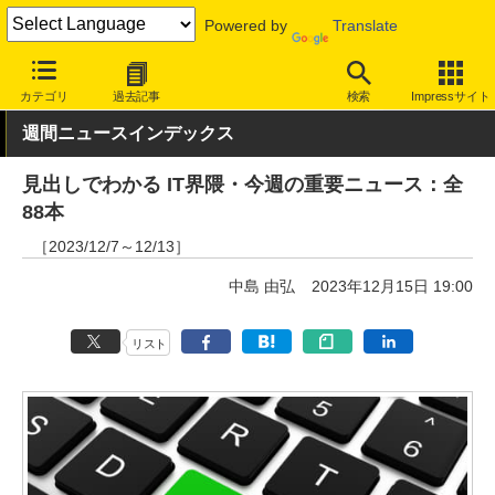
Powered by
Translate
INTERNET Watch
トピック
業界動向
その他
カテゴリ
過去記事
検索
Impressサイト
週間ニュースインデックス
見出しでわかる IT界隈・今週の重要ニュース：全
88本
［2023/12/7～12/13］
中島 由弘
2023年12月15日 19:00
リスト