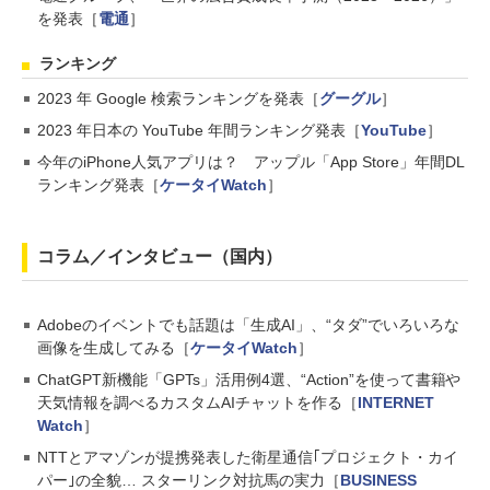
を発表［
電通
］
ランキング
2023 年 Google 検索ランキングを発表［
グーグル
］
2023 年日本の YouTube 年間ランキング発表［
YouTube
］
今年のiPhone人気アプリは？ アップル「App Store」年間DL
ランキング発表［
ケータイWatch
］
コラム／インタビュー（国内）
Adobeのイベントでも話題は「生成AI」、“タダ”でいろいろな
画像を生成してみる［
ケータイWatch
］
ChatGPT新機能「GPTs」活用例4選、“Action”を使って書籍や
天気情報を調べるカスタムAIチャットを作る［
INTERNET
Watch
］
NTTとアマゾンが提携発表した衛星通信｢プロジェクト・カイ
パー｣の全貌… スターリンク対抗馬の実力［
BUSINESS