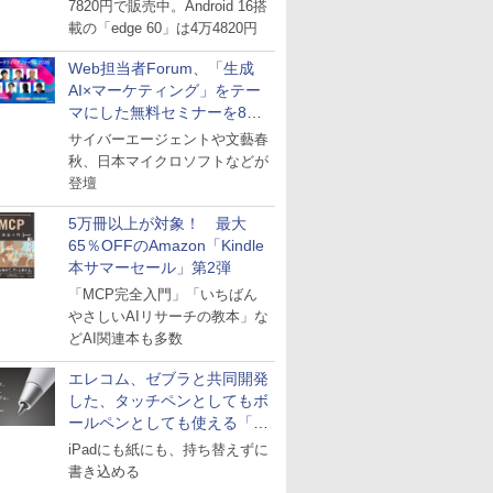
7820円で販売中。Android 16搭
載の「edge 60」は4万4820円
Web担当者Forum、「生成
AI×マーケティング」をテー
マにした無料セミナーを8月
27日にオンライン開催
サイバーエージェントや文藝春
秋、日本マイクロソフトなどが
登壇
5万冊以上が対象！ 最大
65％OFFのAmazon「Kindle
本サマーセール」第2弾
「MCP完全入門」「いちばん
やさしいAIリサーチの教本」な
どAI関連本も多数
エレコム、ゼブラと共同開発
した、タッチペンとしてもボ
ールペンとしても使える「ス
タイラスツーウェイ」発売
iPadにも紙にも、持ち替えずに
書き込める