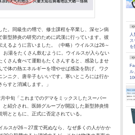
や
た。同級生の甥で、修士課程を卒業し、深セン病
人
で新型肺炎の研究のために武漢に行っています。彼
ス
伝えるように言いました。（中略）ウイルスは26～
を
で、お湯をたくさん飲むように。ウイルスが入らない
や
たくさん食べて運動もたくさんすると、感染しませ
F
んで体の熱エネルギーを増やせば感染を防げ、ワク
ル
ニンニク、唐辛子もいいです。寒いところには行か
1
価
さらすと消滅します。」
月中旬「これまでのデマをミックスしたスーパー
」と紹介され、医師グループが開設した新型肺炎情
説明とともに、正式に否定されている。
ルスが26～27度で死ぬなら、なぜ多くの人がかか