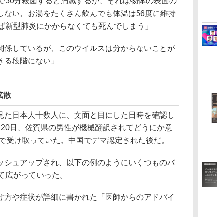
で30分殺菌すると消滅するが、それは物体の表面の
しない。お湯をたくさん飲んでも体温は56度に維持
れば新型肺炎にかからなくても死んでしまう」
係しているが、このウイルスは分からないことが
きる段階にない」
拡散
た日本人十数人に、文面と目にした日時を確認し
月20日、佐賀県の男性が機械翻訳されてどうにか意
Eで受け取っていた。中国でデマ認定された後だ。
シュアップされ、以下の例のようにいくつものバ
けて広がっていった。
け方や症状が詳細に書かれた「医師からのアドバイ