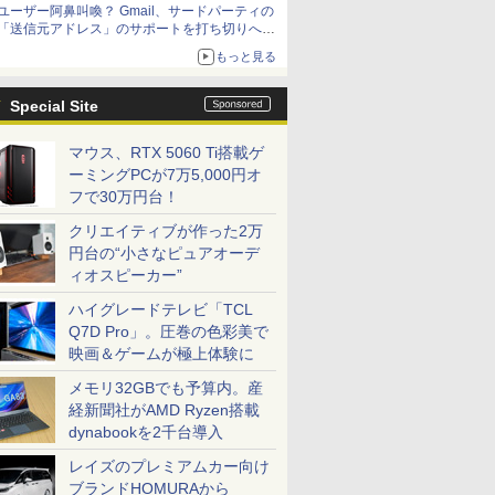
ユーザー阿鼻叫喚？ Gmail、サードパーティの
アップグレードも可能
「送信元アドレス」のサポートを打ち切りへ
【やじうまWatch】
もっと見る
Special Site
マウス、RTX 5060 Ti搭載ゲ
ーミングPCが7万5,000円オ
フで30万円台！
クリエイティブが作った2万
円台の“小さなピュアオーデ
ィオスピーカー”
ハイグレードテレビ「TCL
Q7D Pro」。圧巻の色彩美で
映画＆ゲームが極上体験に
メモリ32GBでも予算内。産
経新聞社がAMD Ryzen搭載
dynabookを2千台導入
レイズのプレミアムカー向け
ブランドHOMURAから