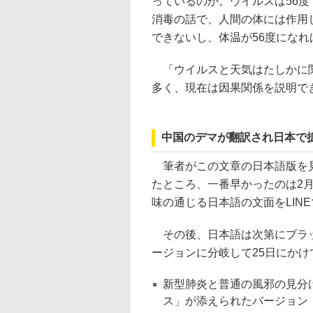
っているのか。ウイルスは56度
消毒の話で、人間の体には作用
できないし、体温が56度にな
「ウイルスと天気はたしかに関
多く、現在は因果関係を説明で
中国のデマが翻訳され日本で
筆者がこの文章の日本語版を見
たところ、一番早かったのは2
味の通じる日本語の文面をLIN
その後、日本語は次第にブラッ
ージョンに分岐して25日にか
新型肺炎と普通の風邪の見分
ス」が添えられたバージョン