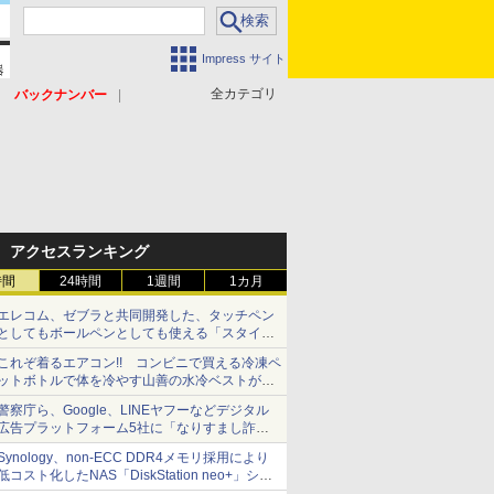
Impress サイト
全カテゴリ
バックナンバー
アクセスランキング
時間
24時間
1週間
1カ月
エレコム、ゼブラと共同開発した、タッチペン
としてもボールペンとしても使える「スタイラ
スツーウェイ」発売 iPadにも紙にも、持ち替
これぞ着るエアコン!! コンビニで買える冷凍ペ
えずに書き込める
ットボトルで体を冷やす山善の水冷ベストがロ
ードバイクにちょうどいい【ぼっち・ざ・ろー
警察庁ら、Google、LINEヤフーなどデジタル
ど！その14】【空いた時間でなにしてる？】
広告プラットフォーム5社に「なりすまし詐欺
広告」対策強化を要請 著名人の写真や映像を
Synology、non-ECC DDR4メモリ採用により
使った投資詐欺などへの対策として
低コスト化したNAS「DiskStation neo+」シリ
ーズ 予算を抑えて導入でき、ECCメモリへの