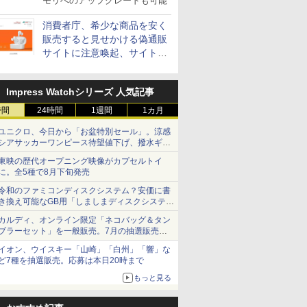
モリへのアップグレードも可能
消費者庁、希少な商品を安く
販売すると見せかける偽通販
サイトに注意喚起、サイト名
とドメイン名を公表
Impress Watchシリーズ 人気記事
時間
24時間
1週間
1カ月
ユニクロ、今日から「お盆特別セール」。涼感
シアサッカーワンピース待望値下げ、撥水ギア
ショーツは1990円に
東映の歴代オープニング映像がカプセルトイ
に。全5種で8月下旬発売
令和のファミコンディスクシステム？安価に書
き換え可能なGB用「しましまディスクシステ
ム」
カルディ、オンライン限定「ネコバッグ＆タン
ブラーセット」を一般販売。7月の抽選販売の
当選無効分
イオン、ウイスキー「山崎」「白州」「響」な
ど7種を抽選販売。応募は本日20時まで
もっと見る