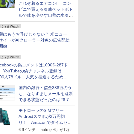
これぞ着るエアコン!! コン
ビニで買える冷凍ペットボト
ルで体を冷やす山善の水冷ベ
ストがロードバイクにちょう
じうまWatch
どいい【ぼっち・ざ・ろー
ど！その14】
類はもうお呼びじゃない？ 米ニュー
サイトがAIクローラー対象の広告配信
開始
じうまWatch
acebookの偽コメントは1000件287ド
、YouTubeの偽チャンネル登録は
000人78ドル…人気を捏造するための
格リストが公開中
国内の銀行・信金386行のう
ち、なりすましメールを遮断
できる状態だったのは26.7％
にとどまる～GMOブランド
モトローラのSIMフリー
セキュリティ調査
Androidスマホが2万円切
り！ Amazonでタイムセー
ル
6.9インチ「moto g06」が1万