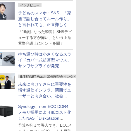
インタビュー
子どものスマホ・SNS、「家
族で話し合ってルール作り」
と言われても、正直難しくな
いですか？
「16歳になった瞬間にSNSデビ
ューする方が怖い」という上沼
紫野弁護士にヒントを聞く
持ち運び時は小さくなるスラ
イドカバー式超薄型マウス、
サンワサプライが発売
INTERNET Watch 30周年記念インタビュー
未来に向けてさらに重要性を
増す通信インフラ、関西でユ
ーザーと向き合い、社会
の“あたらしい”を起動し続け
Synology、non-ECC DDR4
る～オプテージ
メモリ採用により低コスト化
したNAS「DiskStation
neo+」シリーズ
予算を抑えて導入でき、ECCメ