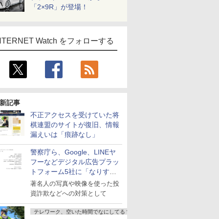
「2×9R」が登場！
NTERNET Watch をフォローする
新記事
不正アクセスを受けていた将
棋連盟のサイトが復旧、情報
漏えいは「痕跡なし」
警察庁ら、Google、LINEヤ
フーなどデジタル広告プラッ
トフォーム5社に「なりすま
し詐欺広告」対策強化を要請
著名人の写真や映像を使った投
資詐欺などへの対策として
テレワーク、空いた時間でなにしてる？