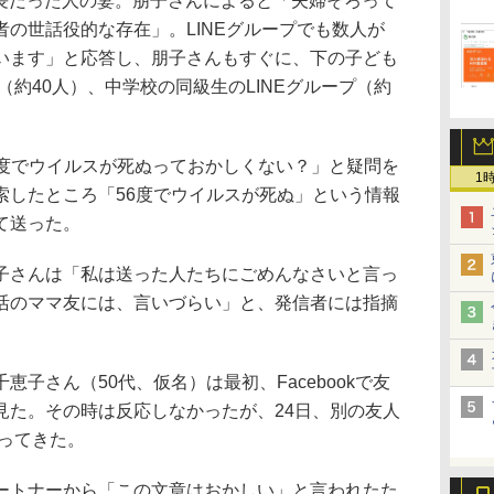
長だった人の妻。朋子さんによると「夫婦そろって
の世話役的な存在」。LINEグループでも数人が
います」と応答し、朋子さんもすぐに、下の子ども
（約40人）、中学校の同級生のLINEグループ（約
27度でウイルスが死ぬっておかしくない？」と疑問を
1
索したところ「56度でウイルスが死ぬ」という情報
て送った。
さんは「私は送った人たちにごめんなさいと言っ
活のママ友には、言いづらい」と、発信者には指摘
子さん（50代、仮名）は最初、Facebookで友
見た。その時は反応しなかったが、24日、別の友人
送ってきた。
トナーから「この文章はおかしい」と言われたた