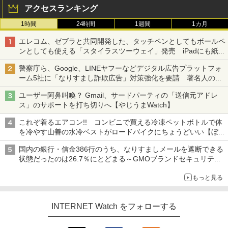
アクセスランキング
1時間
24時間
1週間
1カ月
エレコム、ゼブラと共同開発した、タッチペンとしてもボールペ
ンとしても使える「スタイラスツーウェイ」発売 iPadにも紙に
も、持ち替えずに書き込める
警察庁ら、Google、LINEヤフーなどデジタル広告プラットフォ
ーム5社に「なりすまし詐欺広告」対策強化を要請 著名人の写
真や映像を使った投資詐欺などへの対策として
ユーザー阿鼻叫喚？ Gmail、サードパーティの「送信元アドレ
ス」のサポートを打ち切りへ【やじうまWatch】
これぞ着るエアコン!! コンビニで買える冷凍ペットボトルで体
を冷やす山善の水冷ベストがロードバイクにちょうどいい【ぼっ
ち・ざ・ろーど！その14】【空いた時間でなにしてる？】
国内の銀行・信金386行のうち、なりすましメールを遮断できる
状態だったのは26.7％にとどまる～GMOブランドセキュリティ
調査
もっと見る
INTERNET Watch をフォローする