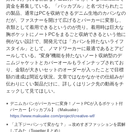
資金を募集している。「パッカブル」と名づけられたこ
の製品、通常はPCを収納できるデニム生地のカバンなの
だが、ファスナーを開けて広げるとパーカーに変形し、
衣類として着用できるというのが売り。着用時は巨大な
胸ポケットにノートPCをまるごと収納できるという他に
例がない設計で、開発元では「カバンを持たないライフ
スタイル」として、ノマドワーカーに最適であるとアピ
ールしている。“変身”機能を持たないノート収納型のデ
ニムジャケットとカバーオールもラインナップされてお
り、金額が大きいセットのオーダーが入ったことで目標
額の達成は間近な状況。文章ではなかなかその仕組みが
伝わりにくい製品だけに、詳しくはリンク先の動画をチ
ェックして見てほしい。
デニムカバンがパーカーに変身！ノートPCが入るポケット付
パーカー【パッカブル】（Makuake）
https://www.makuake.com/project/creative-wf/
「上下ジーパンって変かな？」→攻めすぎファッションを図解
してみた（Togetterまとめ）