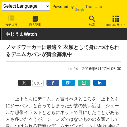
Powered by
Translate
INTERNET Watch
トピック
ネットの話題
カテゴリ
過去記事
検索
Impressサイト
やじうまWatch
ノマドワーカーに最適？ 衣類として身につけられ
るデニムカバンが資金募集中
tks24
2016年6月27日 06:00
リスト
「上下ともにデニム」と言うべきところを「上下とも
にジーパン」と言ってしまったが故の笑い話は、シュー
ルな想像イラストとともにネットで目にしたことがある
人も多いだろうが、ジーンズではないものの衣類として
身につけられる斬新なデニムカバンが、いまMakuakeで