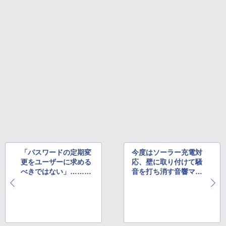
「パスワードの定期変
今度はソーラー充電対
更をユーザーに求める
応、壁に取り付けて騒
べきではない」……NI
音を打ち消す音響マシ
STの文書でついに明示
ンにニューフェイス登
へ
場