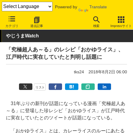
Powered by
Translate
INTERNET Watch
トピック
ネットの話題
カテゴリ
過去記事
検索
Impressサイト
やじうまWatch
「究極超人あ～る」のレシピ「おかゆライス」、
江戸時代に実在していたと判明し話題に
tks24
2018年8月2日 06:00
リスト
31年ぶりの新刊が話題になっている漫画「究極超人あ
～る」に登場した珍レシピ「おかゆライス」が江戸時代
に実在していたとのツイートが話題になっている。
「おかゆライス」とは、カレーライスのルーにあたる