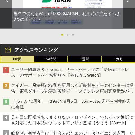
無料で使えるWi-Fi「00000JAPAN」利用時に注意すべき
3つのポイント
●
●
●
アクセスランキング
1時間
24時間
1週間
1カ月
ユーザー阿鼻叫喚？ Gmail、サードパーティの「送信元アドレ
ス」のサポートを打ち切りへ【やじうまWatch】
タイガー、魔法瓶の技術を応用した断熱材をデータセンターに提
供、東急グループの実証実験で 「ステンレス密封真空断熱パネ
ル TIVIP」
「.jp」が40周年――1986年8月5日、Jon Postel氏から村井純氏
に委任
見た目は既視感ありまくりなレトロデザイン、でもビデオ通話に
も対応した日本発のチャットアプリが登場【やじうまWatch】
総務省、初学者向け「社会人のためのデータサイエンス入門」リ