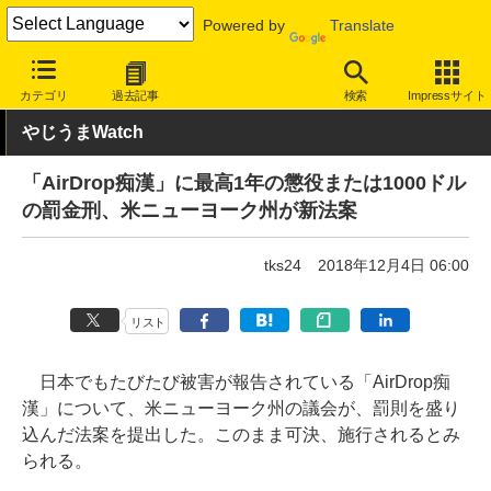
Powered by
Translate
INTERNET Watch
トピック
ネットの話題
カテゴリ
過去記事
検索
Impressサイト
やじうまWatch
「AirDrop痴漢」に最高1年の懲役または1000ドル
の罰金刑、米ニューヨーク州が新法案
tks24
2018年12月4日 06:00
リスト
日本でもたびたび被害が報告されている「AirDrop痴
漢」について、米ニューヨーク州の議会が、罰則を盛り
込んだ法案を提出した。このまま可決、施行されるとみ
られる。