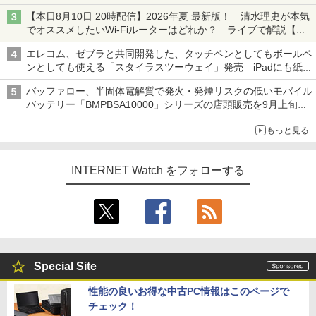
ち・ざ・ろーど！その14】【空いた時間でなにしてる？】
【本日8月10日 20時配信】2026年夏 最新版！ 清水理史が本気
でオススメしたいWi-Fiルーターはどれか？ ライブで解説【清
水理史の「イニシャルB」チャンネル】
エレコム、ゼブラと共同開発した、タッチペンとしてもボールペ
ンとしても使える「スタイラスツーウェイ」発売 iPadにも紙に
も、持ち替えずに書き込める
バッファロー、半固体電解質で発火・発煙リスクの低いモバイル
バッテリー「BMPBSA10000」シリーズの店頭販売を9月上旬に
開始
もっと見る
INTERNET Watch をフォローする
Special Site
性能の良いお得な中古PC情報はこのページで
チェック！