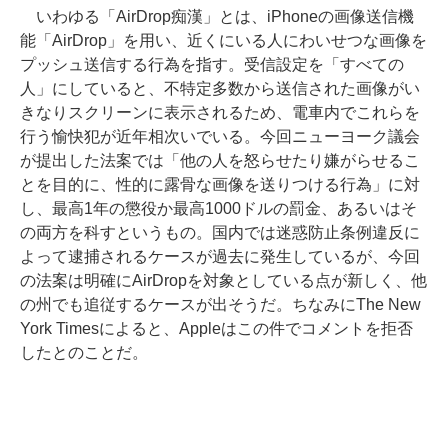
いわゆる「AirDrop痴漢」とは、iPhoneの画像送信機
能「AirDrop」を用い、近くにいる人にわいせつな画像を
プッシュ送信する行為を指す。受信設定を「すべての
人」にしていると、不特定多数から送信された画像がい
きなりスクリーンに表示されるため、電車内でこれらを
行う愉快犯が近年相次いでいる。今回ニューヨーク議会
が提出した法案では「他の人を怒らせたり嫌がらせるこ
とを目的に、性的に露骨な画像を送りつける行為」に対
し、最高1年の懲役か最高1000ドルの罰金、あるいはそ
の両方を科すというもの。国内では迷惑防止条例違反に
よって逮捕されるケースが過去に発生しているが、今回
の法案は明確にAirDropを対象としている点が新しく、他
の州でも追従するケースが出そうだ。ちなみにThe New
York Timesによると、Appleはこの件でコメントを拒否
したとのことだ。