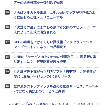
アーの過去投稿を一斉削除で物議
さらばメルカトル図法……Google マップが地球儀のよ
15
うに回せる仕様へとリニューアル
「火垂るの墓」にまつわる原作者父娘のエピソード、本
16
人によって正式に否定される
CPUの速度を上げるらしい謎技術「アクセラレーショ
17
ン・ブースト」にネットの反響続々
LINEの「サービス向上のための情報利用」、同意後に取
18
り消すには？ 解説記事が続々登場
引き継ぎ先不在だったFTPソフト「FFFTP」、開発者が
19
交代し最新バージョンの3.0をリリース
世界最多のトラフィックを占める動画サービス、YouTub
20
eではなく実はあのサービスと判明
2019年も
「やじうまWatch」
をよろしくお願い申し上