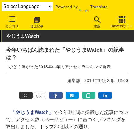
Powered by
Translate
INTERNET Watch
トピック
ネットの話題
カテゴリ
過去記事
検索
Impressサイト
やじうまWatch
今年いちばん読まれた「やじうまWatch」の記事
は？
ひどく暑かった2018年の年間アクセスランキング発表
編集部
2018年12月28日 12:00
リスト
「やじうまWatch」
で今年1年間に掲載した記事につい
て、アクセス数（ページビュー）に基づくランキングを
算出しました。トップ20は以下の通り。