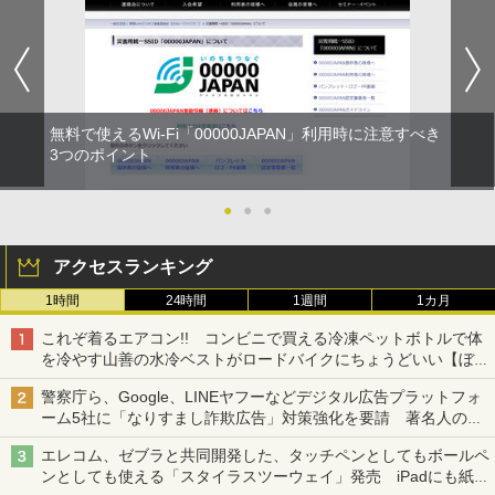
無料で使えるWi-Fi「00000JAPAN」利用時に注意すべき
3つのポイント
●
●
●
アクセスランキング
1時間
24時間
1週間
1カ月
これぞ着るエアコン!! コンビニで買える冷凍ペットボトルで体
を冷やす山善の水冷ベストがロードバイクにちょうどいい【ぼっ
ち・ざ・ろーど！その14】【空いた時間でなにしてる？】
警察庁ら、Google、LINEヤフーなどデジタル広告プラットフォ
ーム5社に「なりすまし詐欺広告」対策強化を要請 著名人の写
真や映像を使った投資詐欺などへの対策として
エレコム、ゼブラと共同開発した、タッチペンとしてもボールペ
ンとしても使える「スタイラスツーウェイ」発売 iPadにも紙に