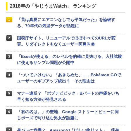
2018年の「やじうまWatch」 ランキング
「昔は真夏にエアコンなしでも平気だった」を論破す
1
る、70年代の気温データが話題に
国税庁サイト、リニューアルでほぼすべてのURLが変
2
更。リダイレクトもなくユーザー阿鼻叫喚
「Excelが使える」のレベルを的確に見抜ける、入社試験
3
に使えるサンプル問題が公開中
「ついていけない」「あきらめた」……Pokémon GOで
4
ユーザーのギブアップ続出？ その理由は
マナー違反？ 「ポプテピピック」Bパートの声優をいち
5
早く知る方法が発見される
「君の名は。」の聖地、Google ストリートビューに同
6
じポーズで写り込む男女が話題に
身バレの危機？ Amazonの「ほしい物リスト」、保存
7