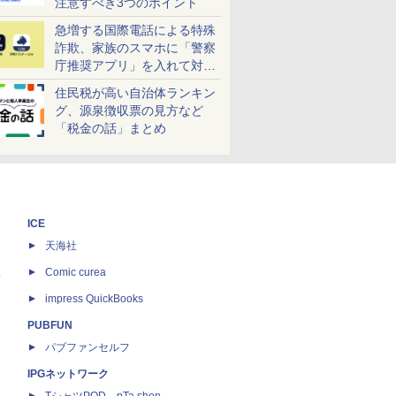
注意すべき3つのポイント
急増する国際電話による特殊
詐欺、家族のスマホに「警察
庁推奨アプリ」を入れて対策
しよう！
住民税が高い自治体ランキン
グ、源泉徴収票の見方など
「税金の話」まとめ
ICE
天海社
ス
Comic curea
impress QuickBooks
PUBFUN
パブファンセルフ
IPGネットワーク