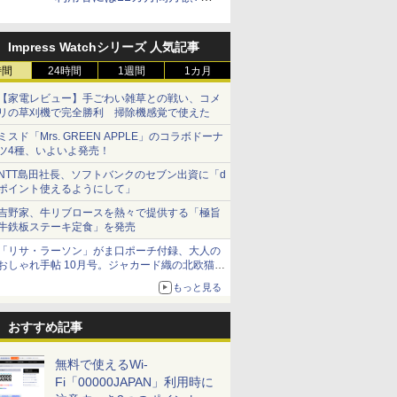
円割引のキャンペーン
Impress Watchシリーズ 人気記事
時間
24時間
1週間
1カ月
【家電レビュー】手ごわい雑草との戦い、コメ
リの草刈機で完全勝利 掃除機感覚で使えた
ミスド「Mrs. GREEN APPLE」のコラボドーナ
ツ4種、いよいよ発売！
NTT島田社長、ソフトバンクのセブン出資に「d
ポイント使えるようにして」
吉野家、牛リブロースを熱々で提供する「極旨
牛鉄板ステーキ定食」を発売
「リサ・ラーソン」がま口ポーチ付録、大人の
おしゃれ手帖 10月号。ジャカード織の北欧猫デ
ザイン
もっと見る
おすすめ記事
無料で使えるWi-
Fi「00000JAPAN」利用時に