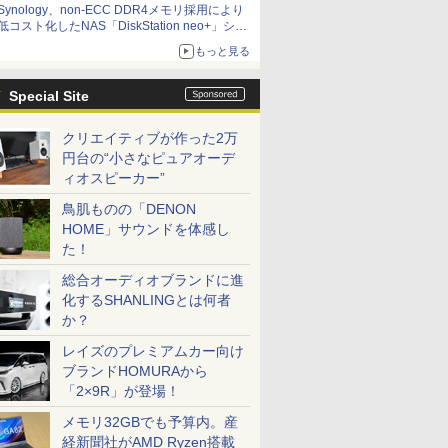
Synology、non-ECC DDR4メモリ採用により
低コスト化したNAS「DiskStation neo+」シリ
ーズ 予算を抑えて導入でき、ECCメモリへの
もっと見る
アップグレードも可能
Special Site
クリエイティブが作った2万
円台の“小さなピュアオーデ
ィオスピーカー”
鳥肌ものの「DENON
HOME」サウンドを体感し
た！
総合オーディオブランドに進
化するSHANLINGとは何者
か？
レイズのプレミアムカー向け
ブランドHOMURAから
「2×9R」が登場！
メモリ32GBでも予算内。産
経新聞社がAMD Ryzen搭載