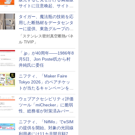
サイトに注意喚起、サイト名
とドメイン名を公表
タイガー、魔法瓶の技術を応
用した断熱材をデータセンタ
ーに提供、東急グループの実
証実験で
「ステンレス密封真空断熱パネ
ル TIVIP」
「.jp」が40周年――1986年8
月5日、Jon Postel氏から村
井純氏に委任
ニフティ、「Maker Faire
Tokyo 2026」のペアチケッ
トが当たるキャンペーンをX
で実施。8月16日まで
ウェブアクセシビリティ評価
ツール「miChecker」に脆弱
性、総務省が対策済みバージ
ョンへの更新を呼び掛け
ニフティ、「NifMo」でeSIM
の提供を開始。対象の光回線
利用者には11カ月間月額770