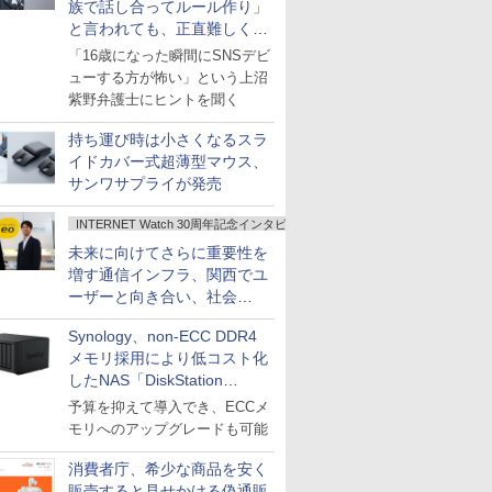
族で話し合ってルール作り」
と言われても、正直難しくな
いですか？
「16歳になった瞬間にSNSデビ
ューする方が怖い」という上沼
紫野弁護士にヒントを聞く
持ち運び時は小さくなるスラ
イドカバー式超薄型マウス、
サンワサプライが発売
INTERNET Watch 30周年記念インタビュー
未来に向けてさらに重要性を
増す通信インフラ、関西でユ
ーザーと向き合い、社会
の“あたらしい”を起動し続け
Synology、non-ECC DDR4
る～オプテージ
メモリ採用により低コスト化
したNAS「DiskStation
neo+」シリーズ
予算を抑えて導入でき、ECCメ
モリへのアップグレードも可能
消費者庁、希少な商品を安く
販売すると見せかける偽通販