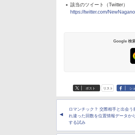
該当のツイート（Twitter）
https://twitter.com/NewNaga
Google
ポスト
リスト
シ
ロマンチック？ 交際相手と出会う
▲
れ違った回数を位置情報データか
する試み