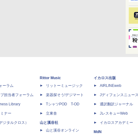
Rittor Music
イカロス出版
dフォーラム
リットーミュージック
AIRLINEweb
ップ担当者フォーラム
楽器探そう!デジマート
Jディフェンスニュー
ness Library
TシャツPOD T-OD
通訳翻訳ジャーナル
セミナー
立東舎
JレスキューWeb
 X（デジタルクロス）
山と溪谷社
イカロスアカデミー
山と溪谷オンライン
MdN