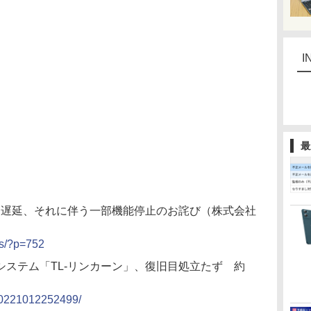
I
最
ビス遅延、それに伴う一部機能停止のお詫び（株式会社
ws/?p=752
ステム「TL-リンカーン」、復旧目処立たず 約
/20221012252499/