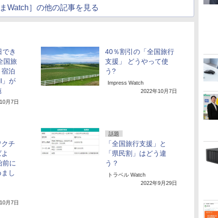
まWatch］の他の記事を見る
日でき
40％割引の「全国旅行
全国旅
支援」 どうやって使
、宿泊
う?
l」が
Impress Watch
施
2022年10月7日
年10月7日
話題
ワクチ
「全国旅行支援」と
ばよ
「県民割」はどう違
始前に
う？
めまし
トラベル Watch
2022年9月29日
年10月7日