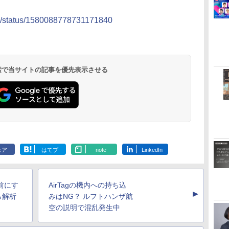
no/status/1580088778731171840
 検索で当サイトの記事を優先表示させる
ェア
はてブ
note
LinkedIn
前にす
AirTagの機内への持ち込
▲
ら解析
みはNG？ ルフトハンザ航
空の説明で混乱発生中