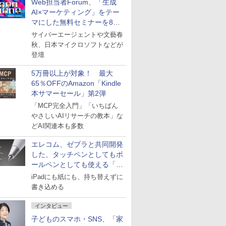
Web担当者Forum、「生成
AI×マーケティング」をテー
マにした無料セミナーを8月
27日にオンライン開催
サイバーエージェントや文藝春
秋、日本マイクロソフトなどが
登壇
5万冊以上が対象！ 最大
65％OFFのAmazon「Kindle
本サマーセール」第2弾
「MCP完全入門」「いちばん
やさしいAIリサーチの教本」な
どAI関連本も多数
エレコム、ゼブラと共同開発
した、タッチペンとしてもボ
ールペンとしても使える「ス
タイラスツーウェイ」発売
iPadにも紙にも、持ち替えずに
書き込める
インタビュー
子どものスマホ・SNS、「家