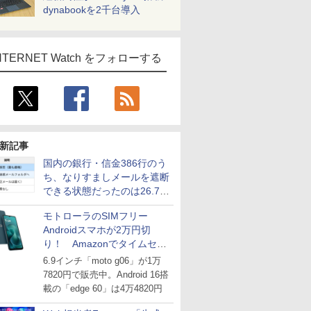
dynabookを2千台導入
NTERNET Watch をフォローする
新記事
国内の銀行・信金386行のう
ち、なりすましメールを遮断
できる状態だったのは26.7％
にとどまる～GMOブランド
モトローラのSIMフリー
セキュリティ調査
Androidスマホが2万円切
り！ Amazonでタイムセー
ル
6.9インチ「moto g06」が1万
7820円で販売中。Android 16搭
載の「edge 60」は4万4820円