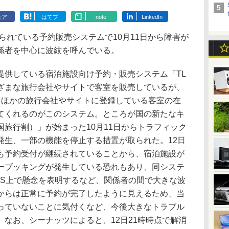
ェア
はてブ
note
LinkedIn
られている予約販売システムで10月11日から障害が
係者を中心に波紋を呼んでいる。
供している宿泊施設向け予約・販売システム「TL
ざまな旅行会社やサイトで客室を販売しているが、
、ほかの旅行会社やサイトに登録している客室の在
てくれるのがこのシステム。ところが国の新たなキ
旅行割）」が始まった10月11日からトラフィック
発生、一部の機能を停止する措置が取られた。12日
も予約受付が継続されていることから、宿泊施設が
ーブッキングが発生している恐れもあり、同システ
NS上で懸念を表明するなど、関係者の間で大きな波
からは正常に予約が完了したように見えるため、当
っていないことに気付くなど、今後大きなトラブル
なお、シーナッツによると、12日21時時点で解消