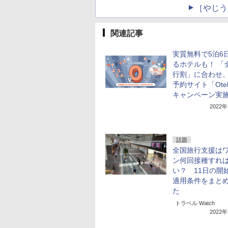
［やじう
関連記事
実質無料で5泊6
るホテルも！ 「
行割」に合わせ
予約サイト「Otel
キャンペーン実
2022
話題
全国旅行支援は
ン何回接種すれ
い？ 11日の開
適用条件をまと
た
トラベル Watch
2022