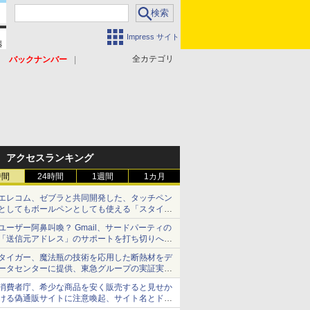
Impress サイト
全カテゴリ
バックナンバー
アクセスランキング
時間
24時間
1週間
1カ月
エレコム、ゼブラと共同開発した、タッチペン
としてもボールペンとしても使える「スタイラ
スツーウェイ」発売 iPadにも紙にも、持ち替
ユーザー阿鼻叫喚？ Gmail、サードパーティの
えずに書き込める
「送信元アドレス」のサポートを打ち切りへ
【やじうまWatch】
タイガー、魔法瓶の技術を応用した断熱材をデ
ータセンターに提供、東急グループの実証実験
で 「ステンレス密封真空断熱パネル TIVIP」
消費者庁、希少な商品を安く販売すると見せか
ける偽通販サイトに注意喚起、サイト名とドメ
イン名を公表