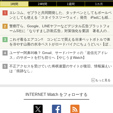
1時間
24時間
1週間
1カ月
エレコム、ゼブラと共同開発した、タッチペンとしてもボールペ
ンとしても使える「スタイラスツーウェイ」発売 iPadにも紙に
も、持ち替えずに書き込める
警察庁ら、Google、LINEヤフーなどデジタル広告プラットフォ
ーム5社に「なりすまし詐欺広告」対策強化を要請 著名人の写
真や映像を使った投資詐欺などへの対策として
これぞ着るエアコン!! コンビニで買える冷凍ペットボトルで体
を冷やす山善の水冷ベストがロードバイクにちょうどいい【ぼっ
ち・ざ・ろーど！その14】【空いた時間でなにしてる？】
ユーザー阿鼻叫喚？ Gmail、サードパーティの「送信元アドレ
ス」のサポートを打ち切りへ【やじうまWatch】
不正アクセスを受けていた将棋連盟のサイトが復旧、情報漏えい
は「痕跡なし」
もっと見る
INTERNET Watch をフォローする