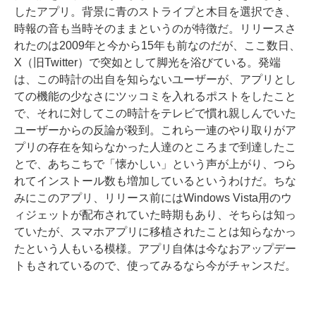
したアプリ。背景に青のストライプと木目を選択でき、
時報の音も当時そのままというのが特徴だ。リリースさ
れたのは2009年と今から15年も前なのだが、ここ数日、
X（旧Twitter）で突如として脚光を浴びている。発端
は、この時計の出自を知らないユーザーが、アプリとし
ての機能の少なさにツッコミを入れるポストをしたこと
で、それに対してこの時計をテレビで慣れ親しんでいた
ユーザーからの反論が殺到。これら一連のやり取りがア
プリの存在を知らなかった人達のところまで到達したこ
とで、あちこちで「懐かしい」という声が上がり、つら
れてインストール数も増加しているというわけだ。ちな
みにこのアプリ、リリース前にはWindows Vista用のウ
ィジェットが配布されていた時期もあり、そちらは知っ
ていたが、スマホアプリに移植されたことは知らなかっ
たという人もいる模様。アプリ自体は今なおアップデー
トもされているので、使ってみるなら今がチャンスだ。