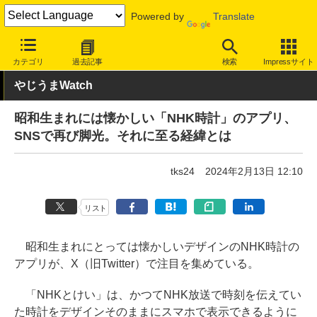
Powered by
Translate
INTERNET Watch
サービス/ソフト
ソフトウェア
スマートフォ
カテゴリ
過去記事
検索
Impressサイト
やじうまWatch
昭和生まれには懐かしい「NHK時計」のアプリ、
SNSで再び脚光。それに至る経緯とは
tks24
2024年2月13日 12:10
リスト
昭和生まれにとっては懐かしいデザインのNHK時計の
アプリが、X（旧Twitter）で注目を集めている。
「NHKとけい」は、かつてNHK放送で時刻を伝えてい
た時計をデザインそのままにスマホで表示できるように